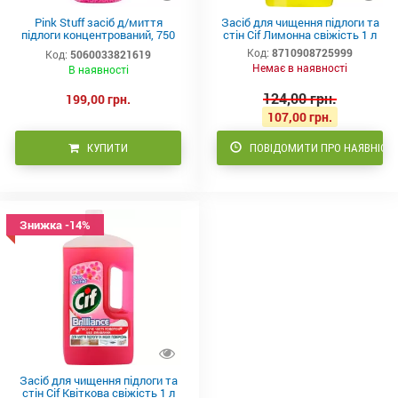
Pink Stuff засіб д/миття
Засіб для чищення підлоги та
підлоги концентрований, 750
стін Cif Лимонна свіжість 1 л
мл
Код:
8710908725999
Код:
5060033821619
Немає в наявності
В наявності
124,00 грн.
199,00 грн.
107,00 грн.
КУПИТИ
ПОВІДОМИТИ ПРО НАЯВНІСТ
Знижка -14%
Засіб для чищення підлоги та
стін Cif Квіткова свіжість 1 л