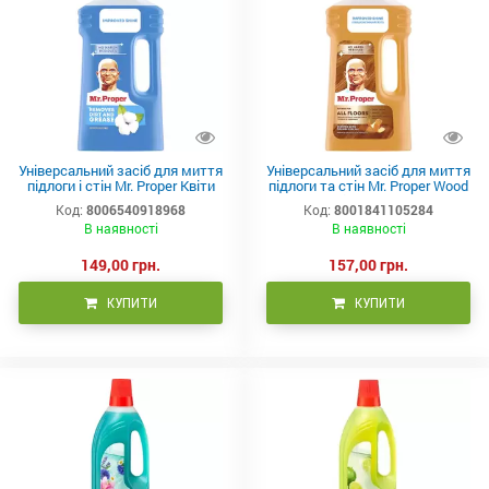
Універсальний засіб для миття
Універсальний засіб для миття
підлоги і стін Mr. Proper Квіти
підлоги та стін Mr. Proper Wood
бавовни 1 л
Floor з олією апельсинової
Код:
8006540918968
Код:
8001841105284
цедри 1 л
В наявності
В наявності
149,00 грн.
157,00 грн.
КУПИТИ
КУПИТИ