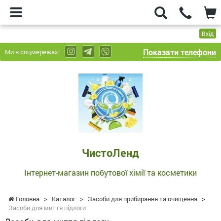
Вхід
Показати телефони
Ми в соцмережах:
ЧистоЛенд
-
Інтернет-
магазин
побутової
хімії
та
ЧистоЛенд
косметики
Інтернет-магазин побутової хімії та косметики
Головна
>
Каталог
>
Засоби для прибирання та очищення
>
Засоби для миття підлоги