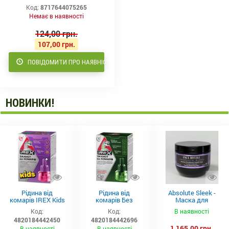
Код:
8717644075265
Немає в наявності
124,00 грн.
107,00 грн.
ПОВІДОМИТИ ПРО НАЯВНІСТЬ
НОВИНКИ!
Рідина від
Рідина від
Absolute Sleek -
комарів IREX Kids
комарів Без
Маска для
д/дітей (30 ночей),
запаху IREX (30
неслухняного
Код:
Код:
В наявності
20мл
ночей), 20мл
волосся 300 мл
4820184442450
4820184442696
1 165,00 грн.
В наявності
В наявності