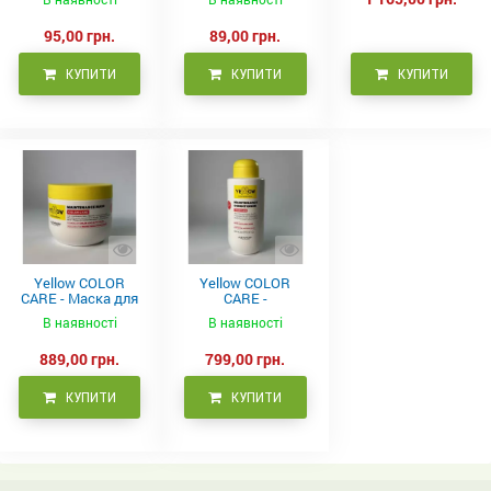
95,00 грн.
89,00 грн.
КУПИТИ
КУПИТИ
КУПИТИ
Yellow COLOR
Yellow COLOR
CARE - Маска для
CARE -
фарбованого
Кондиціонер для
В наявності
В наявності
волосся, 500 мл
фарбованого
волосся 500 мл
889,00 грн.
799,00 грн.
КУПИТИ
КУПИТИ