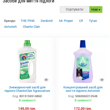
Засоби для миття підлоги
Сортувати:
Нові
Бренди:
THE PINK
Denkmit
Mr. Proper
Cif
Tytan
Astonish
Chante Clair
Знежирюючий засіб для
Концентрований засіб для
підлоги ChanteClair Sgrassatore
миття підлоги Astonish
Білий мускус 750 мл
Ранкова свіжість 1 л
Код:
8015194514860
Код:
5060060213548
В наявності
В наявності
149,00 грн.
172,00 грн.