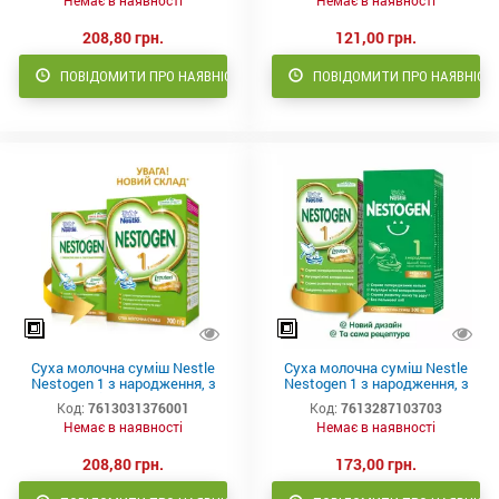
Немає в наявності
Немає в наявності
208,80 грн.
121,00 грн.
ПОВІДОМИТИ ПРО НАЯВНІСТЬ
ПОВІДОМИТИ ПРО НАЯВНІСТ
Суха молочна суміш Nestle
Суха молочна суміш Nestle
Nestogen 1 з народження, з
Nestogen 1 з народження, з
пробіотиками та
лактобактеріями 300 г
Код:
7613031376001
Код:
7613287103703
лактобактеріями 700 г
Немає в наявності
Немає в наявності
208,80 грн.
173,00 грн.