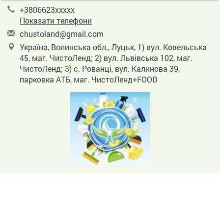
+3806623xxxxx
Показати телефони
c
hus
tol
and
@gm
ail
.co
m
Україна, Волинська обл., Луцьк, 1) вул. Ковельська
45, маг. ЧистоЛенд; 2) вул. Львівська 102, маг.
ЧистоЛенд; 3) с. Рованці, вул. Калинова 39,
парковка АТБ, маг. ЧистоЛенд+FOOD