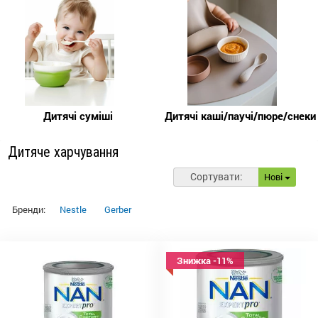
Дитячі суміші
Дитячі каші/паучі/пюре/снеки
Дитяче харчування
Сортувати:
Нові
Бренди:
Nestle
Gerber
Знижка -11%