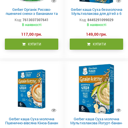
Gerber Органік Рисово-
Gerber каша Суха безмолочна
пшеничні снеки з бананами та
Мультизлакова для дітей з 6
малиною для дітей з 8 місяців
місяців 250 г
Код:
7613037307641
Код:
8445291099029
35 г
В наявності
В наявності
117,00 грн.
149,00 грн.
КУПИТИ
КУПИТИ
Gerber каша Суха молочна
Gerber каша Суха молочна
Пшенично-вівсяна Кіноа-Банан
Мультизлакова Йогурт-банан-
для дітей з 6 місяців 240 г
груша для дітей з 8 місяців