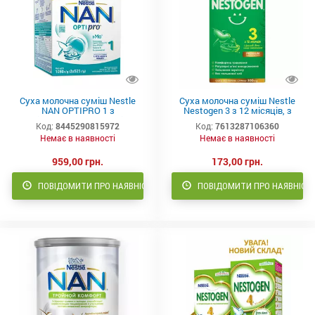
Суха молочна суміш Nestle
Суха молочна суміш Nestle
NAN OPTIPRO 1 з
Nestogen 3 з 12 місяців, з
олігосахаридом 2'FL від
лактобактеріями 300 г
Код:
8445290815972
Код:
7613287106360
народження, 1050 г
Немає в наявності
Немає в наявності
959,00 грн.
173,00 грн.
ПОВІДОМИТИ ПРО НАЯВНІСТЬ
ПОВІДОМИТИ ПРО НАЯВНІСТ