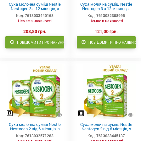
Суха молочна суміш Nestle
Суха молочна суміш Nestle
Nestogen 3 з 12 місяців, з
Nestogen 3 з 12 місяців, з
пробіотиками та
пробіотиками та
Код:
7613033440168
Код:
7613032308995
лактобактеріями 700 г
лактобактеріями 350 г
Немає в наявності
Немає в наявності
208,80 грн.
121,00 грн.
ПОВІДОМИТИ ПРО НАЯВНІСТЬ
ПОВІДОМИТИ ПРО НАЯВНІСТ
Суха молочна суміш Nestle
Суха молочна суміш Nestle
Nestogen 2 від 6 місяців, з
Nestogen 2 від 6 місяців, з
пробіотиками та
пробіотиками та
Код:
7613032571283
Код:
7613038445137
лактобактеріями 700 г
лактобактеріями 350 г