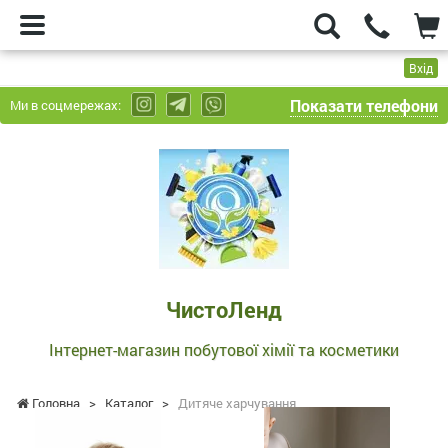
Вхід
Показати телефони
Ми в соцмережах:
ЧистоЛенд
-
Інтернет-
магазин
побутової
хімії
та
ЧистоЛенд
косметики
Інтернет-магазин побутової хімії та косметики
Головна
>
Каталог
>
Дитяче харчування