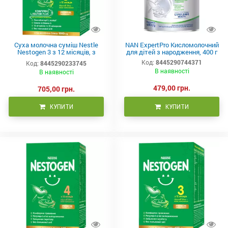
Суха молочна суміш Nestle
NAN ExpertPro Кисломолочний
Nestogen 3 з 12 місяців, з
для дітей з народження, 400 г
лактобактеріями L.Reuteri,
Код:
8445290744371
Код:
8445290233745
1000г
В наявності
В наявності
479,00 грн.
705,00 грн.
КУПИТИ
КУПИТИ