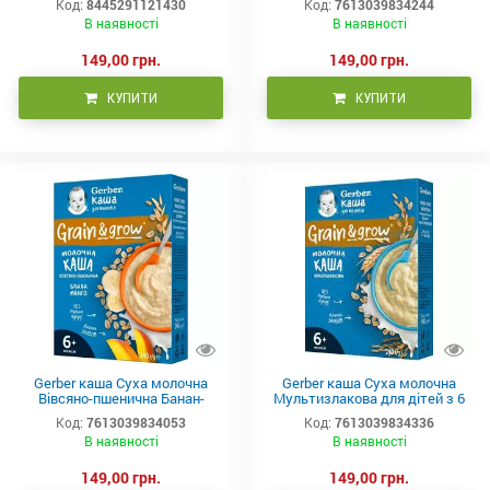
Код:
8445291121430
Код:
7613039834244
240 г
В наявності
В наявності
149,00 грн.
149,00 грн.
КУПИТИ
КУПИТИ
Gerber каша Суха молочна
Gerber каша Суха молочна
Вівсяно-пшенична Банан-
Мультизлакова для дітей з 6
Манго для дітей з 6 місяців
місяців 240 г
Код:
7613039834053
Код:
7613039834336
240 г
В наявності
В наявності
149,00 грн.
149,00 грн.