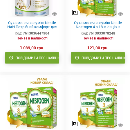
Суха молочна суміш Nestle
Суха молочна суміш Nestle
NAN Потрійний комфорт для
Nestogen 4 з 18 місяців, з
дітей з народження, 800г
пробіотиками та
Код:
7613036447904
Код:
7613033078248
лактобактеріями 350 г
Немає в наявності
Немає в наявності
1 089,00 грн.
121,00 грн.
ПОВІДОМИТИ ПРО НАЯВНІСТЬ
ПОВІДОМИТИ ПРО НАЯВНІСТ