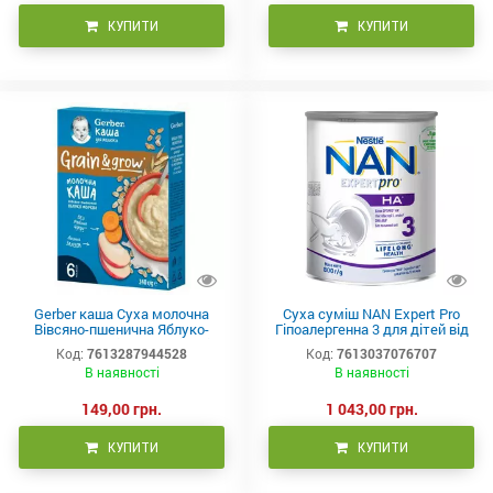
КУПИТИ
КУПИТИ
Gerber каша Суха молочна
Суха суміш NAN Expert Pro
Вівсяно-пшенична Яблуко-
Гіпоалергенна 3 для дітей від
Морква для дітей з 6 місяців
12 місяців, 800 г
Код:
7613287944528
Код:
7613037076707
240 г
В наявності
В наявності
149,00 грн.
1 043,00 грн.
КУПИТИ
КУПИТИ