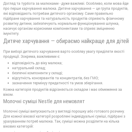
Догляд та турбота за малюками - дуже важливі. Особливо, коли мова йде
про перше харчування малюка. Дитяче харчування — це група продуктів,
які відповідають потребам дитячого організму. Саме правильно
підібране харчування та натуральність продуктів сприяють фізичному
розвитку дитини, забезпечують нормальне функціонування шлунка,
насичує організм корисними компонентами та сприяє зміцненню
імунітету.
Дитяче харчування — обираємо найкраще для дітей
При виборі дитячого харчування варто особлву увагу приділяти якості
продукції. Зокрема, важливими є:
відповідність до віку малюка;
натуральний склад;
безпечні компоненти у складі;
відсутність консервантів та концентратів, без ГМО;
зазначення термінуу придатності та умов зберігання.
Кожна категорія продуктів відрізняється складом і має обмеження за
віком.
Молочні суміші Nestle для немовлят
Молочні суміші випускаються у вигляді порошку або готового розчину.
Для кожної вікової категорії розроблені індивідуальні суміші, підібрані з
урахуванням потреб малюка. Так, суміші можна розділити на кілька
вікових категорій: