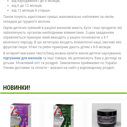
від народження і до 6 місяців;
від 6 до 12 місяців;
від 12 місяців й старше.
Також існують адаптовані суміші, максимально наближені за своїм
складом до грудного молока.
Окрім дитячих сумішей в раціоні малюків мають бути і інші продукти, які
забезпечують організм необхідними елементами. З цим завданням
справляється прикорм, який вваодять у раціон починаючи з 4-7
місячного періоду. В цю категорію входять безмолочні каші, овочеві або
фруктові пюре. М'яні та рибні прикорми дають дітям з 8-9 місяців.
В інтернет-магазині ЧистоЛенд можна купити якісне дитяче харчування,
підгузники для малюків
та інші товари, які допоможуть Вам у догляді за
дітьми. Можливий опт та роздріб. Замовлення приймаємо по Україні.
Умови доставки та оплати— вказані на сайті у відповідному розділі.
НОВИНКИ!