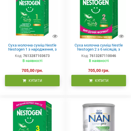
Суха молочна суміш Nestle
Суха молочна суміш Nestle
Nestogen 1 з народження, з
Nestogen 2 з 6 місяців, з
лактобактеріями L. Reuteri,
лактобактеріями L. Reuteri,
Код:
7613287103673
Код:
7613287110046
1000г
1000г
В наявності
В наявності
705,00 грн.
705,00 грн.
КУПИТИ
КУПИТИ