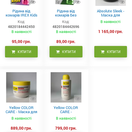
Рідина від
Рідина від
Absolute Sleek -
комарів IREX Kids
комарів Без
Маска для
д/дітей (30 ночей),
запаху IREX (30
неслухняного
Код:
Код:
В наявності
20мл
ночей), 20мл
волосся 300 мл
4820184442450
4820184442696
1 165,00 грн.
В наявності
В наявності
95,00 грн.
89,00 грн.
КУПИТИ
КУПИТИ
КУПИТИ
Yellow COLOR
Yellow COLOR
CARE - Маска для
CARE -
фарбованого
Кондиціонер для
В наявності
В наявності
волосся, 500 мл
фарбованого
волосся 500 мл
889,00 грн.
799,00 грн.