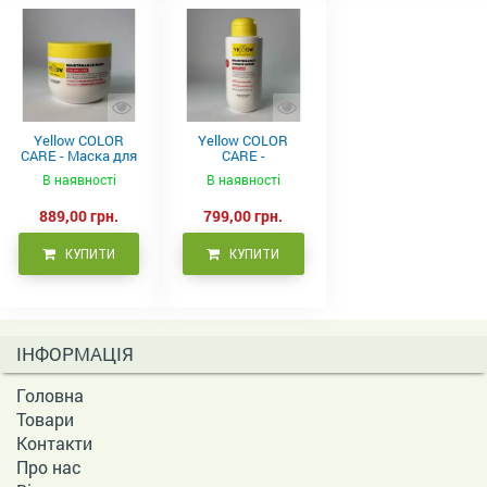
Yellow COLOR
Yellow COLOR
CARE - Маска для
CARE -
фарбованого
Кондиціонер для
В наявності
В наявності
волосся, 500 мл
фарбованого
волосся 500 мл
889,00 грн.
799,00 грн.
КУПИТИ
КУПИТИ
ІНФОРМАЦІЯ
Головна
Товари
Контакти
Про нас