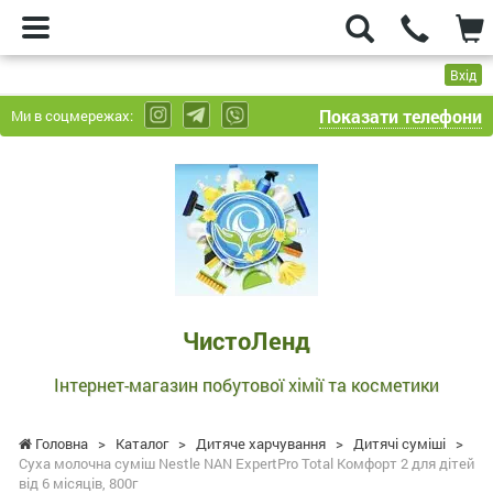
Вхід
Показати телефони
Ми в соцмережах:
ЧистоЛенд
-
Інтернет-
магазин
побутової
хімії
та
ЧистоЛенд
косметики
Інтернет-магазин побутової хімії та косметики
Головна
>
Каталог
>
Дитяче харчування
>
Дитячі суміші
>
Суха молочна суміш Nestle NAN ExpertPro Total Комфорт 2 для дітей
від 6 місяців, 800г