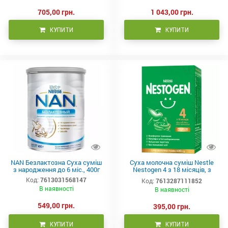
705,00 грн.
1 043,00 грн.
КУПИТИ
КУПИТИ
NAN Безлактозна Суха суміш
Суха молочна суміш Nestle
з народження до 6 міс., 400г
Nestogen 4 з 18 місяців, з
лактобактеріями 600 г (2х300г)
Код:
7613031568147
Код:
7613287111852
В наявності
В наявності
549,00 грн.
395,00 грн.
КУПИТИ
КУПИТИ