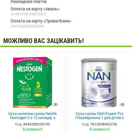
Накладний платіж
Оплата на карту «Аваль»
4149 5100 6340 8522
Оплата на карту «ПриватБанк»
5457082529209665
МОЖЛИВО ВАС ЗАЦІКАВИТЬ!
Суха молочна суміш Nestle
Суха суміш NAN Expert Pro
Nestogen 3 з 12 місяців, з
Гіпоалергенна 1 для дітей з
лактобактеріями L.Reuteri,
народження, 800 г
Код:
8445290233745
Код:
7613038453736
1000г
В наявності
В наявності