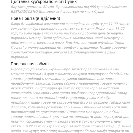
Доставка кур'єром по місті Луцьк
Вартість доставки 50 грн. При замовленні від 999 грн здійснюється
БЕЗКОШТОВНО Доставка здійснюється по місті Луцьк
Нова Пошта (відділення)
Якщо Ви здійснили замовлення з понеділка по суботу до 11.00 год., то
замовлення буде виконано протягом того ж дня. Якщо після 11.00
год., то воно буде виконано на наступний робочий день (в неділю
відправок немає). Після здійснення замовлення, наші менеджери
обов'язково зв'яжуться з вами. Вартість доставки службою "Нова
Пошта" оплачує замовник по тарифах перевізника. Номер товарно-
транспортної накладної очікуйте СМС-повідомленням в день
відправки.
Повернення і обмін
Відповідно до закону України «про захист прав споживачів» ви
можете протягом 14 днів з моменту покупки повернути або обміняти
товар, придбаний в магазині, за умови виконання всіх норм
передбачених законом. Умови обміну / повернення товару належної
якості стаття 9. Відповідно до закону України «про захист прав
споживачів»: споживач має право обміняти непродовольчий товар
належної якості на аналогічний у продавця, у якого він був
придбаний, якщо товар не задовольнив його за формою, габаритами,
фасоном, кольором, розміром або з інших причин не може бути ним
використаний за призначенням. Споживач має право на обмін
товару належної якості протягом чотирнадцяти днів, не рахуючи дня
покупки. споживач (термін вживається в такому значенні згідно
статті 1. п.22 закону України «про захист прав споживачів») – фізична
особа, яка купує, замовляє, використовує або має намір придбати чи