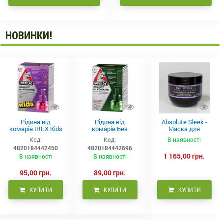
НОВИНКИ!
Рідина від
Рідина від
Absolute Sleek -
комарів IREX Kids
комарів Без
Маска для
д/дітей (30 ночей),
запаху IREX (30
неслухняного
Код:
Код:
В наявності
20мл
ночей), 20мл
волосся 300 мл
4820184442450
4820184442696
1 165,00 грн.
В наявності
В наявності
95,00 грн.
89,00 грн.
КУПИТИ
КУПИТИ
КУПИТИ