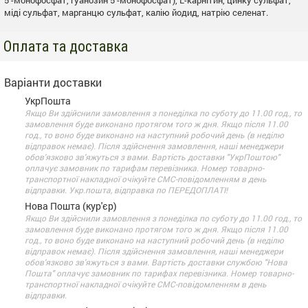
5’-монофосфат, гуанозин 5’-монофосфат), L-карнітин, цинку сульфат,
міді сульфат, марганцю сульфат, калію йодид, натрію селенат.
Оплата та доставка
Варіанти доставки
УкрПошта
Якщо Ви здійснили замовлення з понеділка по суботу до 11.00 год., то
замовлення буде виконано протягом того ж дня. Якщо після 11.00
год., то воно буде виконано на наступний робочий день (в неділю
відправок немає). Після здійснення замовлення, наші менеджери
обов'язково зв'яжуться з вами. Вартість доставки "УкрПоштою"
оплачує замовник по тарифам перевізника. Номер товарно-
транспортної накладної очікуйте СМС-повідомленням в день
відправки. Укр.пошта, відправка по ПЕРЕДОПЛАТІ!
Нова Пошта (кур'єр)
Якщо Ви здійснили замовлення з понеділка по суботу до 11.00 год., то
замовлення буде виконано протягом того ж дня. Якщо після 11.00
год., то воно буде виконано на наступний робочий день (в неділю
відправок немає). Після здійснення замовлення, наші менеджери
обов'язково зв'яжуться з вами. Вартість доставки службою "Нова
Пошта" оплачує замовник по тарифах перевізника. Номер товарно-
транспортної накладної очікуйте СМС-повідомленням в день
відправки.