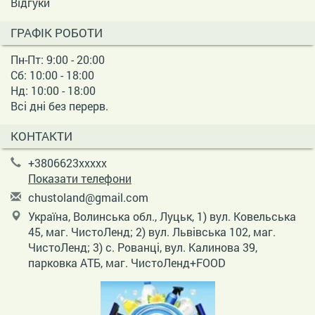
Відгуки
ГРАФІК РОБОТИ
Пн-Пт: 9:00 - 20:00
Сб: 10:00 - 18:00
Нд: 10:00 - 18:00
Всі дні без перерв.
КОНТАКТИ
+3806623xxxxx
Показати телефони
c
hus
tol
and
@gm
ail
.co
m
Україна, Волинська обл., Луцьк, 1) вул. Ковельська
45, маг. ЧистоЛенд; 2) вул. Львівська 102, маг.
ЧистоЛенд; 3) с. Рованці, вул. Калинова 39,
парковка АТБ, маг. ЧистоЛенд+FOOD