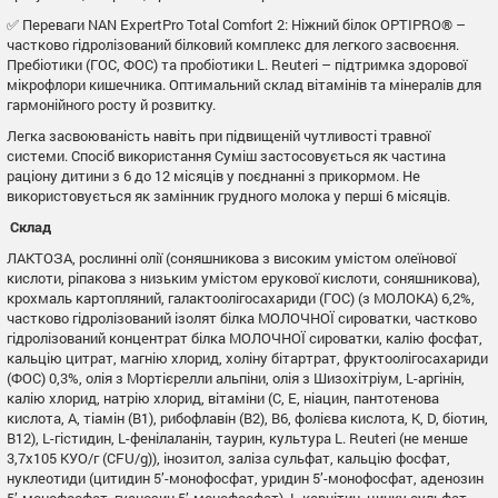
✅ Переваги NAN ExpertPro Total Comfort 2: Ніжний білок OPTIPRO® –
частково гідролізований білковий комплекс для легкого засвоєння.
Пребіотики (ГОС, ФОС) та пробіотики L. Reuteri – підтримка здорової
мікрофлори кишечника. Оптимальний склад вітамінів та мінералів для
гармонійного росту й розвитку.
Легка засвоюваність навіть при підвищеній чутливості травної
системи. Спосіб використання Суміш застосовується як частина
раціону дитини з 6 до 12 місяців у поєднанні з прикормом. Не
використовується як замінник грудного молока у перші 6 місяців.
Склад
ЛАКТОЗА, рослинні олії (соняшникова з високим умістом олеїнової
кислоти, ріпакова з низьким умістом ерукової кислоти, соняшникова),
крохмаль картопляний, галактоолігосахариди (ГОС) (з МОЛОКА) 6,2%,
частково гідролізований ізолят білка МОЛОЧНОЇ сироватки, частково
гідролізований концентрат білка МОЛОЧНОЇ сироватки, калію фосфат,
кальцію цитрат, магнію хлорид, холіну бітартрат, фруктоолігосахариди
(ФОС) 0,3%, олія з Мортієрелли альпіни, олія з Шизохітріум, L-аргінін,
калію хлорид, натрію хлорид, вітаміни (С, E, ніацин, пантотенова
кислота, А, тіамін (В1), рибофлавін (В2), В6, фолієва кислота, K, D, біотин,
В12), L-гістидин, L-фенілаланін, таурин, культура L. Reuteri (не менше
3,7х105 КУО/г (CFU/g)), інозитол, заліза сульфат, кальцію фосфат,
нуклеотиди (цитидин 5’-монофосфат, уридин 5’-монофосфат, аденозин