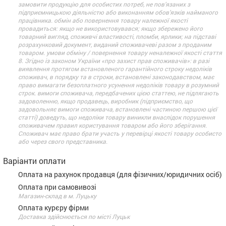
замовити продукцію для особистих потреб, не пов’язаних з
підприємницькою діяльністю або виконанням обов’язків найманого
працівника. обмін або повернення товару належної якості
провадиться: якщо не використовувався; якщо збережено його
товарний вигляд, споживчі властивості, пломби, ярлики; на підставі
розрахунковий документ, виданий споживачеві разом з проданим
товаром. умови обміну / повернення товару неналежної якості стаття
8. Згідно із законом України «про захист прав споживачів»: в разі
виявлення протягом встановленого гарантійного строку недоліків
споживач, в порядку та в строки, встановлені законодавством, має
право вимагати безоплатного усунення недоліків товару в розумний
строк. вимоги споживача, передбачених цією статтею, не підлягають
задоволенню, якщо продавець, виробник (підприємство, що
задовольняє вимоги споживача, встановлені частиною першою цієї
статті) доведуть, що недоліки товару виникли внаслідок порушення
споживачем правил користування товаром або його зберігання.
Споживач має право брати участь у перевірці якості товару особисто
або через свого представника.
Варіанти оплати
Оплата на рахунок продавця (для фізичних/юридичних осіб)
Оплата при самовивозі
Магазин-склад в м. Луцьку
Оплата курєру фірми
Доставка здійснюється по місті Луцьк