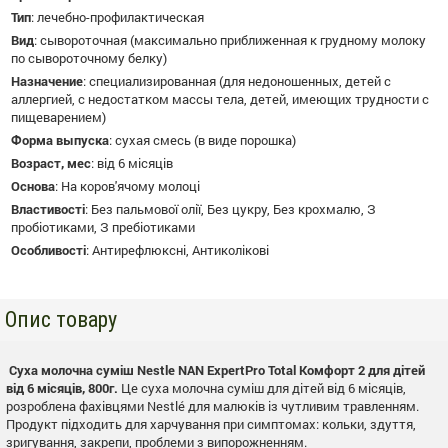
Тип
:
лечебно-профилактическая
Вид
:
сывороточная (максимально приближенная к грудному молоку
по сывороточному белку)
Назначение
:
специализированная (для недоношенных, детей с
аллергией, с недостатком массы тела, детей, имеющих трудности с
пищеварением)
Форма выпуска
:
сухая смесь (в виде порошка)
Возраст, мес
:
від 6 місяців
Основа
:
На коров'ячому молоці
Властивості
:
Без пальмової олії, Без цукру, Без крохмалю, З
пробіотиками, З пребіотиками
Особливості
:
Антирефлюксні, Антиколікові
Опис товару
Суха молочна суміш Nestle NAN ExpertPro Total Комфорт 2 для дітей
від 6 місяців, 800г.
Це суха молочна суміш для дітей від 6 місяців,
розроблена фахівцями Nestlé для малюків із чутливим травленням.
Продукт підходить для харчування при симптомах: кольки, здуття,
зригування, закрепи, проблеми з випорожненням.