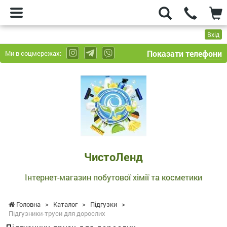
Вхід
Показати телефони
Ми в соцмережах:
ЧистоЛенд
-
Інтернет-
магазин
побутової
хімії
та
ЧистоЛенд
косметики
Інтернет-магазин побутової хімії та косметики
Головна
>
Каталог
>
Підгузки
>
Підгузники-труси для дорослих