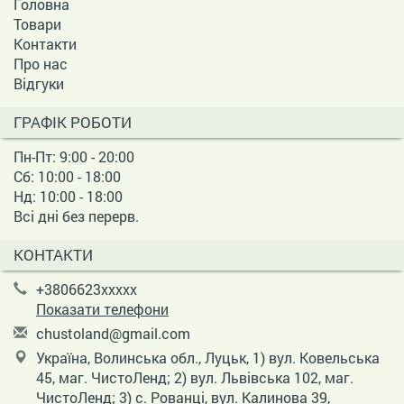
Головна
Товари
Контакти
Про нас
Відгуки
ГРАФІК РОБОТИ
Пн-Пт: 9:00 - 20:00
Сб: 10:00 - 18:00
Нд: 10:00 - 18:00
Всі дні без перерв.
КОНТАКТИ
+3806623xxxxx
Показати телефони
c
hus
tol
and
@gm
ail
.co
m
Україна, Волинська обл., Луцьк, 1) вул. Ковельська
45, маг. ЧистоЛенд; 2) вул. Львівська 102, маг.
ЧистоЛенд; 3) с. Рованці, вул. Калинова 39,