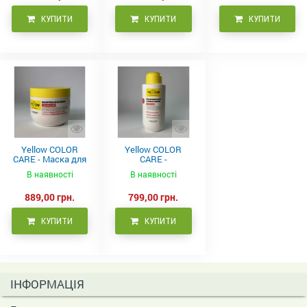
КУПИТИ
КУПИТИ
КУПИТИ
Yellow COLOR
Yellow COLOR
CARE - Маска для
CARE -
фарбованого
Кондиціонер для
В наявності
В наявності
волосся, 500 мл
фарбованого
волосся 500 мл
889,00 грн.
799,00 грн.
КУПИТИ
КУПИТИ
ІНФОРМАЦІЯ