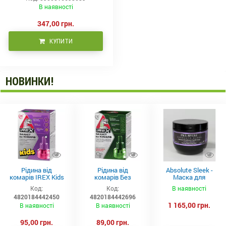
В наявності
347,00 грн.
КУПИТИ
НОВИНКИ!
Рідина від
Рідина від
Absolute Sleek -
комарів IREX Kids
комарів Без
Маска для
д/дітей (30 ночей),
запаху IREX (30
неслухняного
Код:
Код:
В наявності
20мл
ночей), 20мл
волосся 300 мл
4820184442450
4820184442696
1 165,00 грн.
В наявності
В наявності
95,00 грн.
89,00 грн.