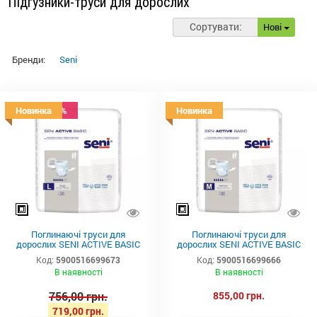
Підгузники-труси для дорослих
Сортувати:
Нові
Бренди:
Seni
Знижка -5%
Новинка
Новинка
Поглинаючі труси для
Поглинаючі труси для
дорослих SENI ACTIVE BASIC
дорослих SENI ACTIVE BASIC
large (3) 30шт.
medium (2) 30шт.
Код:
5900516699673
Код:
5900516699666
В наявності
В наявності
756,00 грн.
855,00 грн.
719,00 грн.