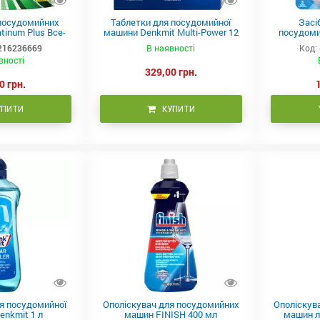
посудомийних
Таблетки для посудомийної
Засі
tinum Plus Все-
машини Denkmit Multi-Power 12
посудоми
19 шт
in1 40шт
Dishwa
216236669
В наявності
Код:
вності
329,00 грн.
0 грн.
УПИТИ
КУПИТИ
я посудомийної
Ополіскувач для посудомийних
Ополіскув
nkmit 1 л
машин FINISH 400 мл
машин л