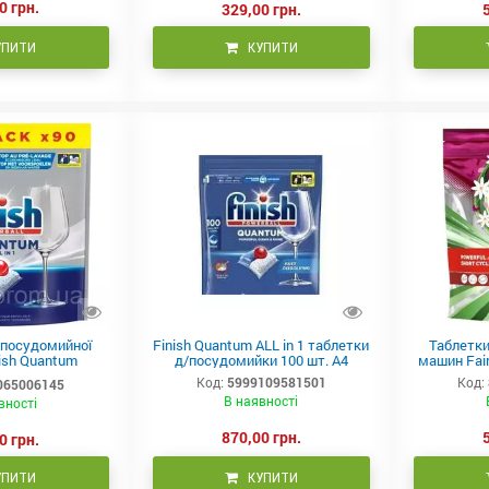
0 грн.
329,00 грн.
УПИТИ
КУПИТИ
 посудомийної
Finish Quantum ALL in 1 таблетки
Таблетки
ish Quantum
д/посудомийки 100 шт. А4
машин Fair
l in 1 90 шт
Код:
5999109581501
Код:
065006145
В наявності
вності
870,00 грн.
0 грн.
УПИТИ
КУПИТИ