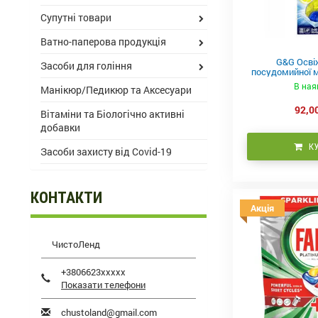
Супутні товари
Ватно-паперова продукція
G&G Осві
Засоби для гоління
посудомийної м
В ная
Манікюр/Педикюр та Аксесуари
92,00
Вітаміни та Біологічно активні
добавки
К
Засоби захисту від Covid-19
КОНТАКТИ
Акція
ЧистоЛенд
+3806623xxxxx
Показати телефони
chustoland@gmail.com