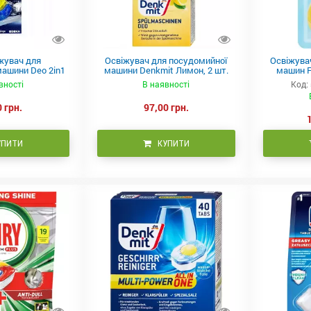
жувач для
Освіжувач для посудомийної
Освіжува
ашини Deo 2in1
машини Denkmit Лимон, 2 шт.
машин F
вності
В наявності
Код:
 грн.
97,00 грн.
УПИТИ
КУПИТИ