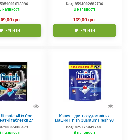
5059001013996
Код:
8594002682736
В наявності
В наявності
209,00 грн.
139,00 грн.
КУПИТИ
КУПИТИ
Ultimate All in One
Капсулі для посудомийних
натні таблетки д/
машин Finish Quantum Fresh 98
домийки 62 шт
шт
8720065006473
Код:
4251758427441
В наявності
В наявності