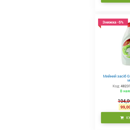
Знижка -5%
Мийний засіб G
м
Код:
4823
В ная
104,0
99,00
К