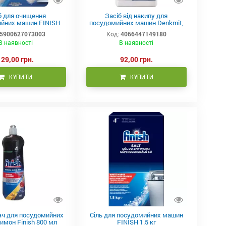
б для очищення
Засіб від накипу для
йних машин FINISH
посудомийних машин Denkmit,
sher Cleaner 3 шт.
250 мл
5900627073003
Код:
4066447149180
В наявності
В наявності
129,00 грн.
92,00 грн.
КУПИТИ
КУПИТИ
ач для посудомийних
Сіль для посудомийних машин
имон Finish 800 мл
FINISH 1.5 кг