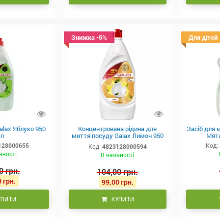
Знижка -5%
Для дітей
alax Яблуко 950
Концентрована рідина для
Засіб для 
л
миття посуду Galax Лимон 950
Мята
мл
128000655
Код:
Код:
4823128000594
вності
В наявності
0 грн.
104,00 грн.
 грн.
99,00 грн.
УПИТИ
КУПИТИ