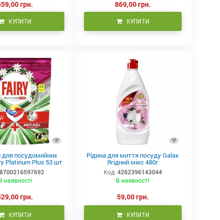
559,00 грн.
869,00 грн.
КУПИТИ
КУПИТИ
 для посудомийних
Рідина для миття посуду Galax
y Platinum Plus 53 шт
Ягідний мікс 480г
8700216597692
Код:
4262396143044
В наявності
В наявності
529,00 грн.
59,00 грн.
КУПИТИ
КУПИТИ