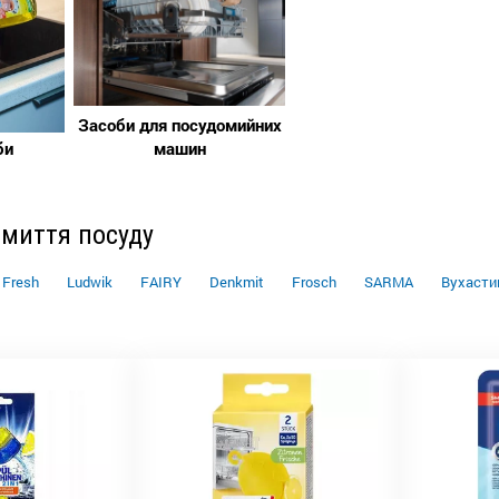
Засоби для посудомийних
би
машин
 миття посуду
 Fresh
Ludwik
FAIRY
Denkmit
Frosch
SARMA
Вухасти