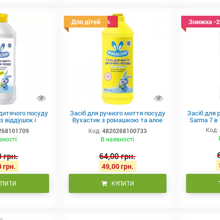
Знижка -23%
Для дітей
Знижка -
дитячого посуду
Засіб для ручного миття посуду
Засіб для 
з віддушок і
Вухастик з ромашкою та алое
Sarma 7 в
в 500 мл
500 мл
Код:
268101709
Код:
4820268100733
вності
В наявності
 грн.
64,00 грн.
 грн.
49,00 грн.
УПИТИ
КУПИТИ