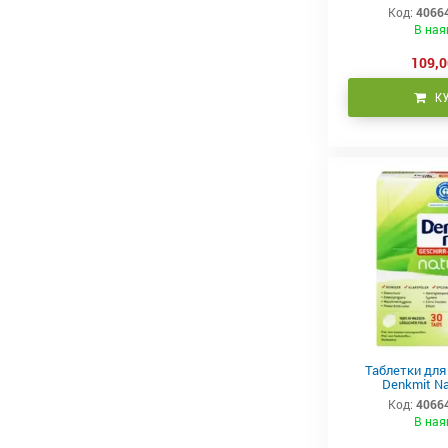
Код:
4066
В ная
109,0
К
Таблетки для
Denkmit Na
Код:
4066
В ная