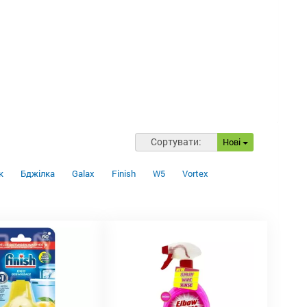
Сортувати:
Нові
к
Бджілка
Galax
Finish
W5
Vortex