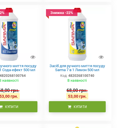
22%
Знижка -22%
ручного миття посуду
Засіб для ручного миття посуду
 1 Сода-ефект 500 мл
Sarma 7 в 1 Лимон 500 мл
4820268100764
Код:
4820268100740
В наявності
В наявності
68,00 грн.
68,00 грн.
53,00 грн.
53,00 грн.
КУПИТИ
КУПИТИ