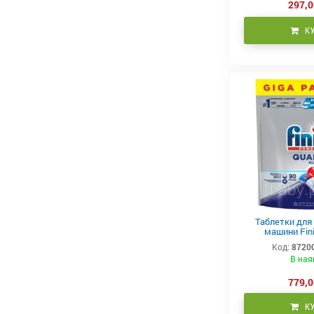
297,0
К
Таблетки для
машини Fin
Powerball Al
Код:
8720
В ная
779,0
К