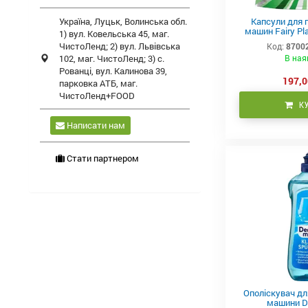
Україна,
Луцьк
,
Волинська обл.
Капсули для 
машин Fairy Pla
1) вул. Ковельська 45, маг.
в-1 
ЧистоЛенд; 2) вул. Львівська
Код:
8700
102, маг. ЧистоЛенд; 3) с.
В ная
Рованці, вул. Калинова 39,
197,0
парковка АТБ, маг.
ЧистоЛенд+FOOD
К
Написати нам
Стати партнером
Ополіскувач дл
машини De