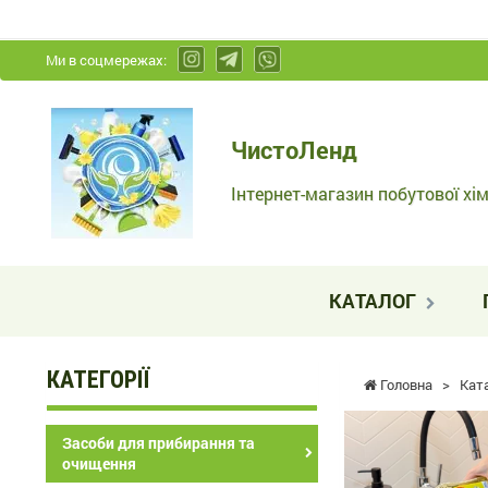
Ми в соцмережах:
ЧистоЛенд
ЧистоЛенд
-
Інтернет-
Інтернет-магазин побутової хім
магазин
побутової
хімії
КАТАЛОГ
та
косметики
КАТЕГОРІЇ
Головна
>
Кат
Засоби для прибирання та
очищення