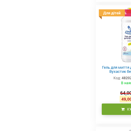
Знижка -23%
Для дітей
Гель для миття 
Вухастик бе
барвникі
Код:
4820
В ная
64,00
49,00
К