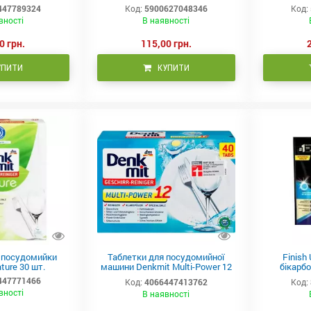
447789324
Код:
5900627048346
Код:
вності
В наявності
0 грн.
115,00 грн.
УПИТИ
КУПИТИ
 посудомийки
Таблетки для посудомийної
Finish 
ture 30 шт.
машини Denkmit Multi-Power 12
бікарбо
in1 40шт DM-02
посу
447771466
Код:
4066447413762
Код:
вності
В наявності