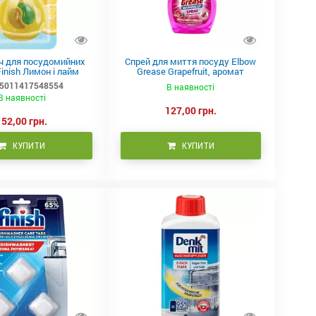
ч для посудомийних
Спрей для миття посуду Elbow
inish Лимон і лайм
Grease Grapefruit, аромат
грейпфруту
5011417548554
В наявності
В наявності
127,00 грн.
152,00 грн.
КУПИТИ
КУПИТИ