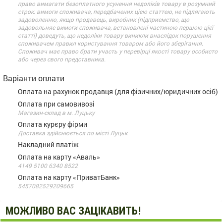
право вимагати безоплатного усунення недоліків товару в розумний
строк. вимоги споживача, передбачених цією статтею, не підлягають
задоволенню, якщо продавець, виробник (підприємство, що
задовольняє вимоги споживача, встановлені частиною першою цієї
статті) доведуть, що недоліки товару виникли внаслідок порушення
споживачем правил користування товаром або його зберігання.
Споживач має право брати участь у перевірці якості товару особисто
або через свого представника.
Варіанти оплати
Оплата на рахунок продавця (для фізичних/юридичних осіб)
Оплата при самовивозі
Магазин-склад в м. Луцьку
Оплата курєру фірми
Доставка здійснюється по місті Луцьк
Накладний платіж
Оплата на карту «Аваль»
4149 5100 6340 8522
Оплата на карту «ПриватБанк»
5457082529209665
МОЖЛИВО ВАС ЗАЦІКАВИТЬ!