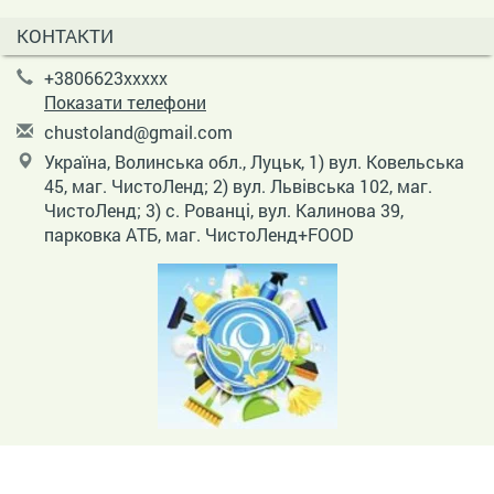
КОНТАКТИ
+3806623xxxxx
Показати телефони
c
hus
tol
and
@gm
ail
.co
m
Україна, Волинська обл., Луцьк, 1) вул. Ковельська
45, маг. ЧистоЛенд; 2) вул. Львівська 102, маг.
ЧистоЛенд; 3) с. Рованці, вул. Калинова 39,
парковка АТБ, маг. ЧистоЛенд+FOOD