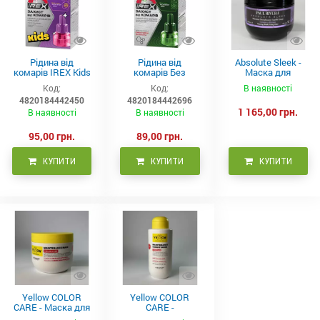
Рідина від
Рідина від
Absolute Sleek -
комарів IREX Kids
комарів Без
Маска для
д/дітей (30 ночей),
запаху IREX (30
неслухняного
Код:
Код:
В наявності
20мл
ночей), 20мл
волосся 300 мл
4820184442450
4820184442696
1 165,00 грн.
В наявності
В наявності
95,00 грн.
89,00 грн.
КУПИТИ
КУПИТИ
КУПИТИ
Yellow COLOR
Yellow COLOR
CARE - Маска для
CARE -
фарбованого
Кондиціонер для