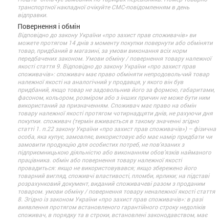
транспортної накладної очікуйте СМС-повідомленням в день
відправки.
Повернення і обмін
Відповідно до закону України «про захист прав споживачів» ви
можете протягом 14 днів з моменту покупки повернути або обміняти
товар, придбаний в магазині, за умови виконання всіх норм
передбачених законом. Умови обміну / повернення товару належної
якості стаття 9. Відповідно до закону України «про захист прав
споживачів»: споживач має право обміняти непродовольчий товар
належної якості на аналогічний у продавця, у якого він був
придбаний, якщо товар не задовольнив його за формою, габаритами,
фасоном, кольором, розміром або з інших причин не може бути ним
використаний за призначенням. Споживач має право на обмін
товару належної якості протягом чотирнадцяти днів, не рахуючи дня
покупки. споживач (термін вживається в такому значенні згідно
статті 1. п.22 закону України «про захист прав споживачів») – фізична
особа, яка купує, замовляє, використовує або має намір придбати чи
замовити продукцію для особистих потреб, не пов’язаних з
підприємницькою діяльністю або виконанням обов’язків найманого
працівника. обмін або повернення товару належної якості
провадиться: якщо не використовувався; якщо збережено його
товарний вигляд, споживчі властивості, пломби, ярлики; на підставі
розрахунковий документ, виданий споживачеві разом з проданим
товаром. умови обміну / повернення товару неналежної якості стаття
8. Згідно із законом України «про захист прав споживачів»: в разі
виявлення протягом встановленого гарантійного строку недоліків
споживач, в порядку та в строки, встановлені законодавством, має