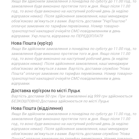
Якщо Ви здійснили замовлення з понеділка по суботу до 11.00 год., то
замовлення буде виконано протягом того ж дня. Якщо після 11.00
год., то воно буде виконано на наступний робочий день (в неділю
відправок немає). Після здійснення замовлення, наші менеджери
обов'язково зв'яжуться з вами. Вартість доставки "УкрПоштою"
оплачує замовник по тарифам перевізника. Номер товарно-
транспортної накладної очікуйте СМС-повідомленням в день
відправки. Укр.пошта, відправка по ПЕРЕДОПЛАТІ!
Нова Пошта (кур'єр)
Якщо Ви здійснили замовлення з понеділка по суботу до 11.00 год., то
замовлення буде виконано протягом того ж дня. Якщо після 11.00
год., то воно буде виконано на наступний робочий день (в неділю
відправок немає). Після здійснення замовлення, наші менеджери
обов'язково зв'яжуться з вами. Вартість доставки службою "Нова
Пошта" оплачує замовник по тарифах перевізника. Номер товарно-
транспортної накладної очікуйте СМС-повідомленням в день
відправки.
Доставка кур'єром по місті Луцьк
Вартість доставки 50 грн. При замовленні від 999 грн здійснюється
БЕЗКОШТОВНО Доставка здійснюється по місті Луцьк
Нова Пошта (відділення)
Якщо Ви здійснили замовлення з понеділка по суботу до 11.00 год., то
замовлення буде виконано протягом того ж дня. Якщо після 11.00
год., то воно буде виконано на наступний робочий день (в неділю
відправок немає). Після здійснення замовлення, наші менеджери
обов'язково зв'яжуться з вами. Вартість доставки службою "Нова
Пошта" оплачує замовник по тарифах перевізника. Номер товарно-