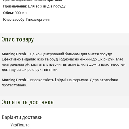
Призначення
:
Для всіх видів посуду
Об'єм
:
900 мл
Клас засобу
:
Гіпоалергенні
Опис товару
Morning Fresh
– це концентрований бальзам для миття посуду.
Ефективно видаляє жир та бруд і одночасно ніжний до шкіри рук. Має
нейтральний рН, містить гліцерин і вітамін Е, які відомі з властивостей
догляду за шкірою рук і нігтями.
Morning Fresh
– висока якість і відмінна формула. Дерматологічно
протестовано.
Оплата та доставка
Варіанти доставки
УкрПошта