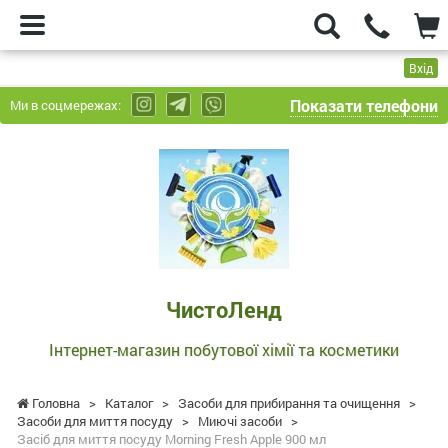
Вхід
Показати телефони
Ми в соцмережах:
ЧистоЛенд
-
Інтернет-
магазин
побутової
хімії
та
ЧистоЛенд
косметики
Інтернет-магазин побутової хімії та косметики
Головна
>
Каталог
>
Засоби для прибирання та очищення
>
Засоби для миття посуду
>
Миючі засоби
>
Засіб для миття посуду Morning Fresh Apple 900 мл