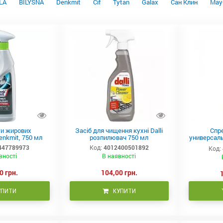
LA
BILYSNA
Denkmit
Cif
Tytan
Galax
Сан Клин
Maye
ти жирових
Засіб для чищення кухні Dalli
Спре
nkmіt, 750 мл
розпилювач 750 мл
универсал
447789973
Код:
4012400501892
Код:
вності
В наявності
0 грн.
104,00 грн.
УПИТИ
КУПИТИ