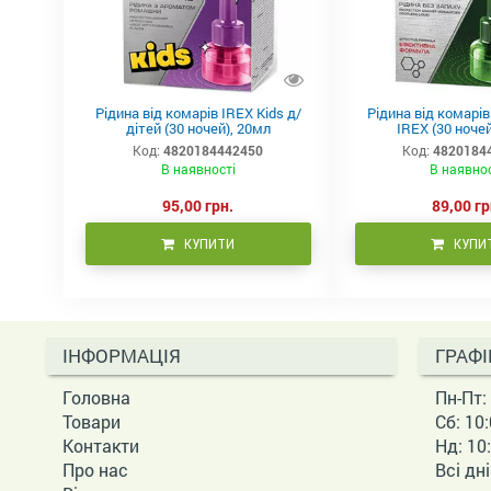
Рідина від комарів IREX Kids д/
Рідина від комарі
дітей (30 ночей), 20мл
IREX (30 ночей
Код:
4820184442450
Код:
4820184
В наявності
В наявно
95,00 грн.
89,00 гр
КУПИТИ
КУПИ
ІНФОРМАЦІЯ
ГРАФІ
Головна
Пн-Пт: 
Товари
Сб: 10:
Контакти
Нд: 10:
Про нас
Всі дн