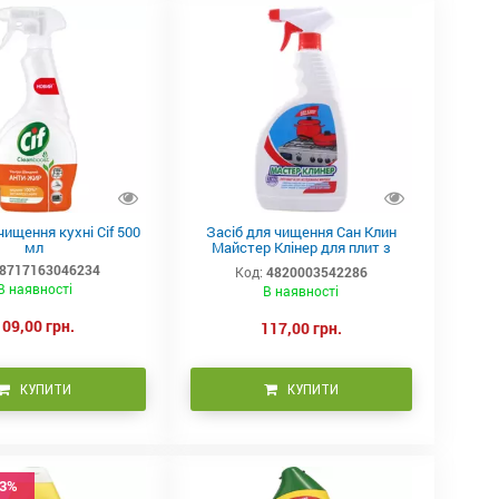
чищення кухні Cif 500
Засіб для чищення Сан Клин
мл
Майстер Клінер для плит з
розпилювачем 750 мл
8717163046234
Код:
4820003542286
В наявності
В наявності
109,00 грн.
117,00 грн.
КУПИТИ
КУПИТИ
33%