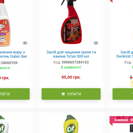
алення жиру з
Засіб для чищення гриля та
Засіб 
хонь Galax das
каміна Tytan 500 мл
Denkmit 
an 500 г
Код:
5900657284103
Код:
128000709
В наявності
вності
95,00 грн.
1
 грн.
УПИТИ
КУПИТИ
Знижка -