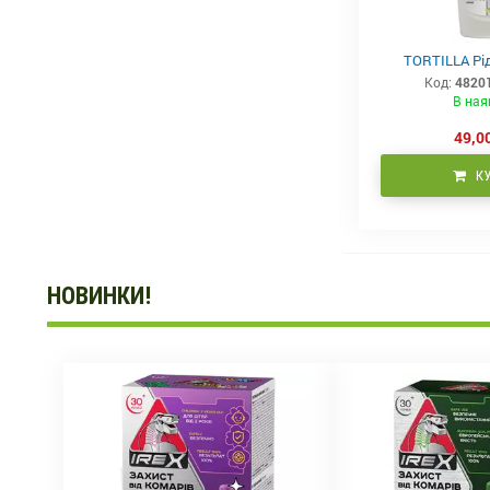
TORTILLA Рід
Код:
4820
В ная
49,00
К
НОВИНКИ!