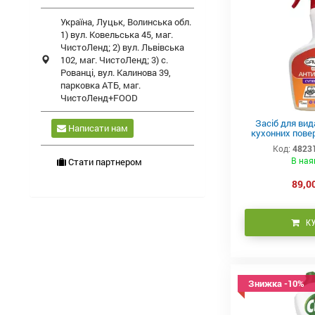
Україна,
Луцьк
,
Волинська обл.
1) вул. Ковельська 45, маг.
ЧистоЛенд; 2) вул. Львівська
102, маг. ЧистоЛенд; 3) с.
Рованці, вул. Калинова 39,
парковка АТБ, маг.
ЧистоЛенд+FOOD
Засіб для вид
Написати нам
кухонних повер
PowerCle
Код:
4823
В ная
Стати партнером
89,00
К
Знижка -10%