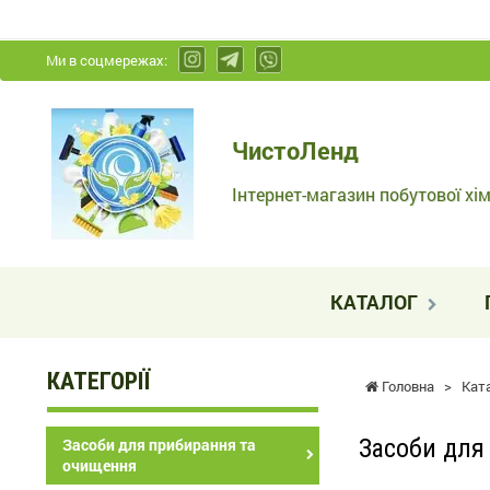
Ми в соцмережах:
ЧистоЛенд
ЧистоЛенд
-
Інтернет-
Інтернет-магазин побутової хім
магазин
побутової
хімії
КАТАЛОГ
та
косметики
КАТЕГОРІЇ
Головна
>
Кат
Засоби для 
Засоби для прибирання та
очищення