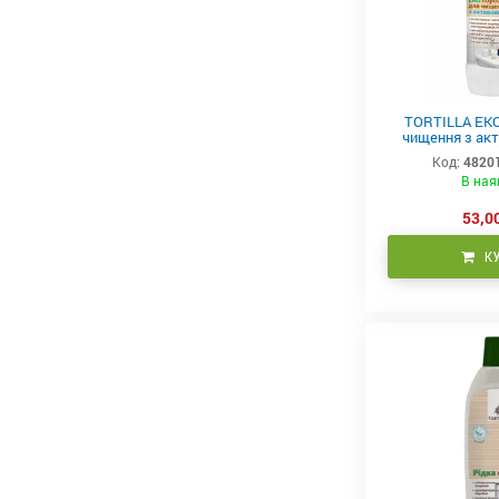
TORTILLA ЕКО
чищення з ак
(антибактері
Код:
4820
В ная
53,00
К