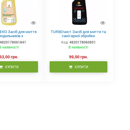
EKO Засіб для миття
TURBOчист Засіб для миття та
лодильників з
санітарної обробки
іальною дією 450мл.
холодильників з поліфіксом 450
4820178061841
Код:
4820178060851
мл.
В наявності
В наявності
63,00 грн.
99,00 грн.
КУПИТИ
КУПИТИ