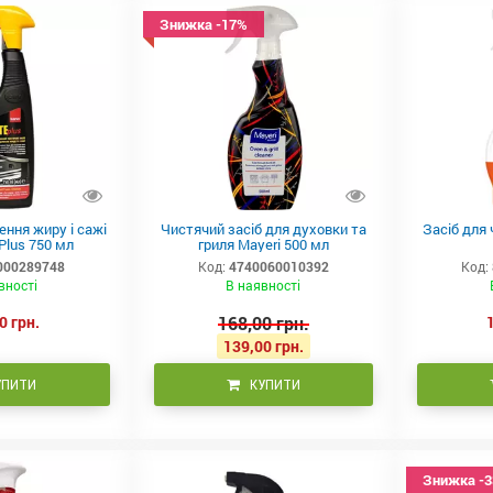
Знижка -17%
ення жиру і сажі
Чистячий засіб для духовки та
Засіб для 
Plus 750 мл
гриля Mayeri 500 мл
000289748
Код:
4740060010392
Код:
вності
В наявності
0 грн.
168,00 грн.
139,00 грн.
УПИТИ
КУПИТИ
Знижка -