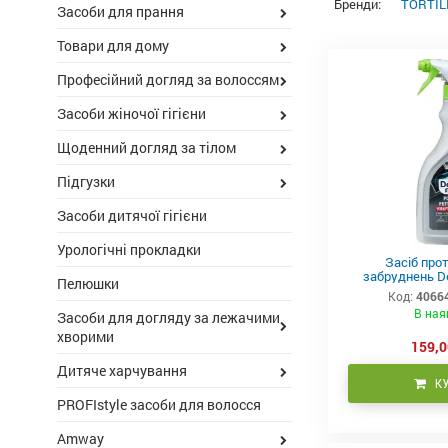
Бренди:
TORTIL
Засоби для прання
Товари для дому
Професійний догляд за волоссям
Засоби жіночої гігієни
Щоденний догляд за тілом
Підгузки
Засоби дитячої гігієни
Урологічні прокладки
Засіб про
забруднень De
Пелюшки
Код:
4066
В ная
Засоби для догляду за лежачими
хворими
159,0
Дитяче харчування
К
PROFIstyle засоби для волосся
Amway