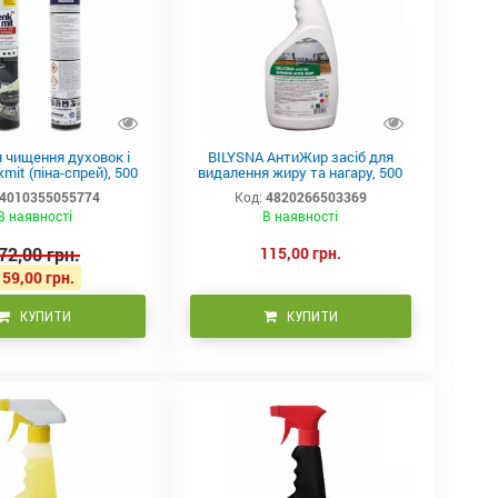
я чищення духовок і
BILYSNA АнтиЖир засіб для
mit (піна-спрей), 500
видалення жиру та нагару, 500
мл
мл
4010355055774
Код:
4820266503369
В наявності
В наявності
72,00 грн.
115,00 грн.
159,00 грн.
КУПИТИ
КУПИТИ