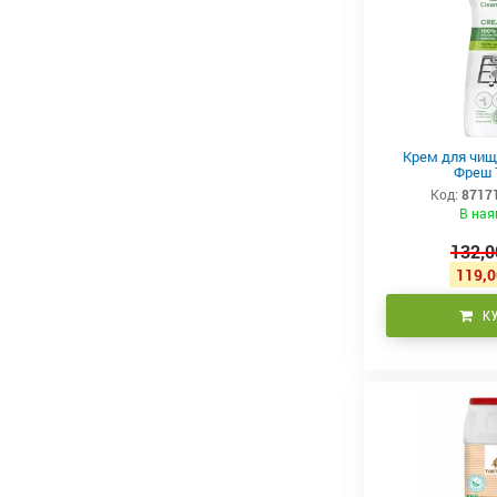
Крем для чище
Фреш 
Код:
8717
В ная
132,0
119,0
К