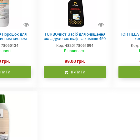
 Порошок для
TURBOчист Засіб для очищення
TORTILLA 
тивним киснем
скла духових шаф та камінів 450
хо
альний) 500г
мл.
анибактер
178060134
Код:
4820178061094
Код:
вності
В наявності
 грн.
99,00 грн.
УПИТИ
КУПИТИ