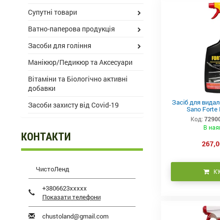
Супутні товари
Ватно-паперова продукція
Засоби для гоління
Манікюр/Педикюр та Аксесуари
Вітаміни та Біологічно активні
добавки
Засіб для видал
Засоби захисту від Covid-19
Sano Forte 
Код:
7290
В ная
КОНТАКТИ
267,0
ЧистоЛенд
К
+3806623xxxxx
Показати телефони
chustoland@gmail.com