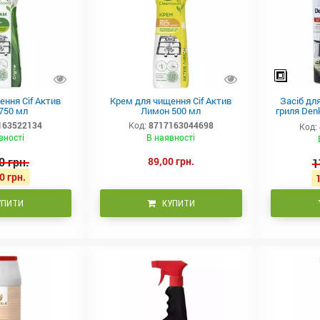
ння Cif Актив
Крем для чищення Cif Актив
Засіб дл
750 мл
Лимон 500 мл
гриля Denk
163522134
Код:
8717163044698
Код:
вності
В наявності
0 грн.
89,00 грн.
1
0 грн.
УПИТИ
КУПИТИ