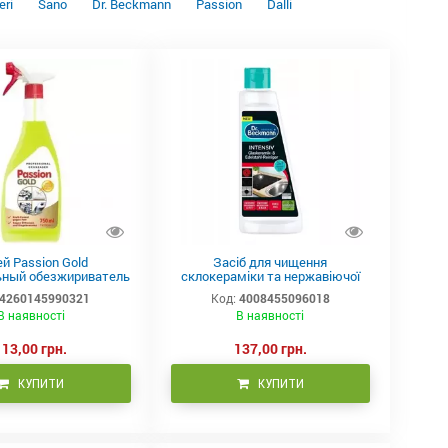
ri
Sano
Dr. Beckmann
Passion
Dalli
й Passion Gold
Засіб для чищення
ьный обезжириватель
склокераміки та нержавіючої
750 мл
сталі Dr.Beckmann Intensiv 250
4260145990321
Код:
4008455096018
мл
В наявності
В наявності
113,00 грн.
137,00 грн.
КУПИТИ
КУПИТИ