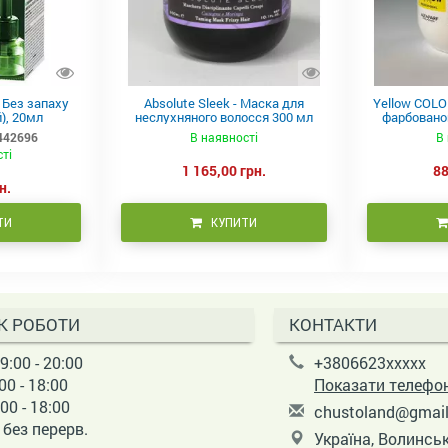
в Без запаху
Absolute Sleek - Маска для
Yellow COLO
), 20мл
неслухняного волосся 300 мл
фарбованог
442696
В наявності
В 
сті
1 165,00 грн.
88
н.
ТИ
КУПИТИ
К РОБОТИ
КОНТАКТИ
9:00 - 20:00
+3806623xxxxx
00 - 18:00
Показати телефо
00 - 18:00
c
hus
tol
and
@gm
ai
і без перерв.
Україна, Волинськ