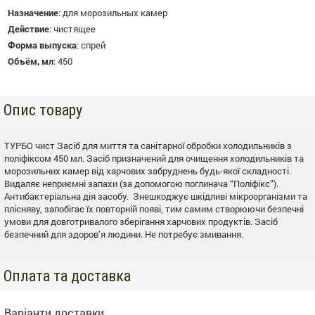
Назначение
:
для морозильных камер
Действие
:
чистящее
Форма выпуска
:
спрей
Объём, мл
:
450
Опис товару
ТУРБО чист Засіб для миття та санітарної обробки холодильників з
поліфіксом 450 мл. Засіб призначений для очищення холодильників та
морозильних камер від харчових забруднень будь-якої складності.
Видаляє неприємні запахи (за допомогою поглинача “Поліфікс”).
Антибактеріальна дія засобу. Знешкоджує шкідливі мікроорганізми та
плісняву, запобігає їх повторній появі, тим самим створюючи безпечні
умови для довготривалого зберігання харчових продуктів. Засіб
безпечний для здоров’я людини. Не потребує змивання.
Оплата та доставка
Варіанти доставки