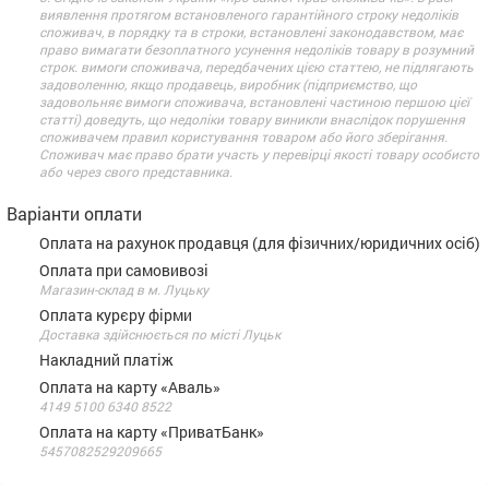
виявлення протягом встановленого гарантійного строку недоліків
споживач, в порядку та в строки, встановлені законодавством, має
право вимагати безоплатного усунення недоліків товару в розумний
строк. вимоги споживача, передбачених цією статтею, не підлягають
задоволенню, якщо продавець, виробник (підприємство, що
задовольняє вимоги споживача, встановлені частиною першою цієї
статті) доведуть, що недоліки товару виникли внаслідок порушення
споживачем правил користування товаром або його зберігання.
Споживач має право брати участь у перевірці якості товару особисто
або через свого представника.
Варіанти оплати
Оплата на рахунок продавця (для фізичних/юридичних осіб)
Оплата при самовивозі
Магазин-склад в м. Луцьку
Оплата курєру фірми
Доставка здійснюється по місті Луцьк
Накладний платіж
Оплата на карту «Аваль»
4149 5100 6340 8522
Оплата на карту «ПриватБанк»
5457082529209665