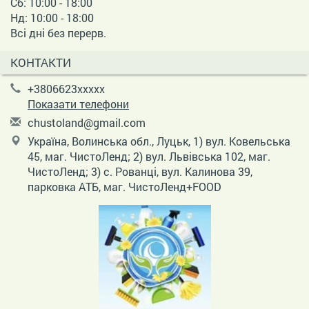
Сб: 10:00 - 18:00
Нд: 10:00 - 18:00
Всі дні без перерв.
КОНТАКТИ
+3806623xxxxx
Показати телефони
c
hus
tol
and
@gm
ail
.co
m
Україна, Волинська обл., Луцьк, 1) вул. Ковельська
45, маг. ЧистоЛенд; 2) вул. Львівська 102, маг.
ЧистоЛенд; 3) с. Рованці, вул. Калинова 39,
парковка АТБ, маг. ЧистоЛенд+FOOD