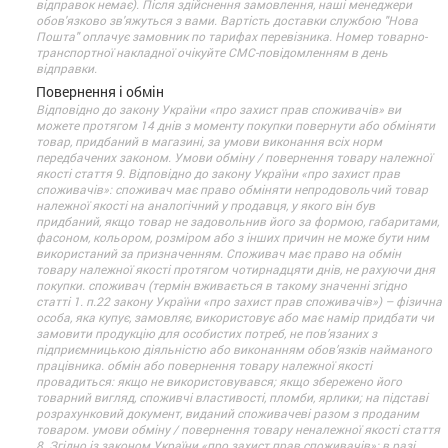
відправок немає). Після здійснення замовлення, наші менеджери
обов'язково зв'яжуться з вами. Вартість доставки службою "Нова
Пошта" оплачує замовник по тарифах перевізника. Номер товарно-
транспортної накладної очікуйте СМС-повідомленням в день
відправки.
Повернення і обмін
Відповідно до закону України «про захист прав споживачів» ви
можете протягом 14 днів з моменту покупки повернути або обміняти
товар, придбаний в магазині, за умови виконання всіх норм
передбачених законом. Умови обміну / повернення товару належної
якості стаття 9. Відповідно до закону України «про захист прав
споживачів»: споживач має право обміняти непродовольчий товар
належної якості на аналогічний у продавця, у якого він був
придбаний, якщо товар не задовольнив його за формою, габаритами,
фасоном, кольором, розміром або з інших причин не може бути ним
використаний за призначенням. Споживач має право на обмін
товару належної якості протягом чотирнадцяти днів, не рахуючи дня
покупки. споживач (термін вживається в такому значенні згідно
статті 1. п.22 закону України «про захист прав споживачів») – фізична
особа, яка купує, замовляє, використовує або має намір придбати чи
замовити продукцію для особистих потреб, не пов’язаних з
підприємницькою діяльністю або виконанням обов’язків найманого
працівника. обмін або повернення товару належної якості
провадиться: якщо не використовувався; якщо збережено його
товарний вигляд, споживчі властивості, пломби, ярлики; на підставі
розрахунковий документ, виданий споживачеві разом з проданим
товаром. умови обміну / повернення товару неналежної якості стаття
8. Згідно із законом України «про захист прав споживачів»: в разі