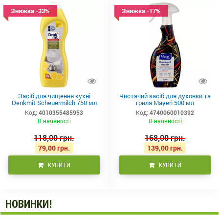
Знижка -33%
Знижка -17%
Засіб для чищення кухні
Чистячий засіб для духовки та
Denkmit Scheuermilch 750 мл
гриля Mayeri 500 мл
Код:
4010355485953
Код:
4740060010392
В наявності
В наявності
118,00 грн.
168,00 грн.
79,00 грн.
139,00 грн.
КУПИТИ
КУПИТИ
НОВИНКИ!