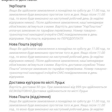
УкрПошта
Якщо Ви здійснили замовлення з понеділка по суботу до 11.00 год., то
замовлення буде виконано протягом того ж дня. Якщо після 11.00
год., то воно буде виконано на наступний робочий день (в неділю
відправок немає). Після здійснення замовлення, наші менеджери
обов'язково зв'яжуться з вами. Вартість доставки "УкрПоштою"
оплачує замовник по тарифам перевізника. Номер товарно-
транспортної накладної очікуйте СМС-повідомленням в день
відправки. Укр.пошта, відправка по ПЕРЕДОПЛАТІ!
Нова Пошта (кур'єр)
Якщо Ви здійснили замовлення з понеділка по суботу до 11.00 год., то
замовлення буде виконано протягом того ж дня. Якщо після 11.00
год., то воно буде виконано на наступний робочий день (в неділю
відправок немає). Після здійснення замовлення, наші менеджери
обов'язково зв'яжуться з вами. Вартість доставки службою "Нова
Пошта" оплачує замовник по тарифах перевізника. Номер товарно-
транспортної накладної очікуйте СМС-повідомленням в день
відправки.
Доставка кур'єром по місті Луцьк
Вартість доставки 50 грн. При замовленні від 999 грн здійснюється
БЕЗКОШТОВНО Доставка здійснюється по місті Луцьк
Нова Пошта (відділення)
Якщо Ви здійснили замовлення з понеділка по суботу до 11.00 год., то
замовлення буде виконано протягом того ж дня. Якщо після 11.00
год., то воно буде виконано на наступний робочий день (в неділю