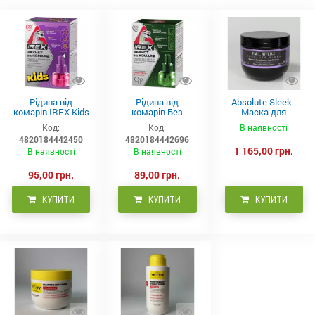
Рідина від
Рідина від
Absolute Sleek -
комарів IREX Kids
комарів Без
Маска для
д/дітей (30 ночей),
запаху IREX (30
неслухняного
Код:
Код:
В наявності
20мл
ночей), 20мл
волосся 300 мл
4820184442450
4820184442696
1 165,00 грн.
В наявності
В наявності
95,00 грн.
89,00 грн.
КУПИТИ
КУПИТИ
КУПИТИ