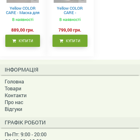
Yellow COLOR
Yellow COLOR
CARE - Маска для
CARE -
фарбованого
Кондиціонер для
В наявності
В наявності
волосся, 500 мл
фарбованого
волосся 500 мл
889,00 грн.
799,00 грн.
КУПИТИ
КУПИТИ
ІНФОРМАЦІЯ
Головна
Товари
Контакти
Про нас
Відгуки
ГРАФІК РОБОТИ
Пн-Пт: 9:00 - 20:00