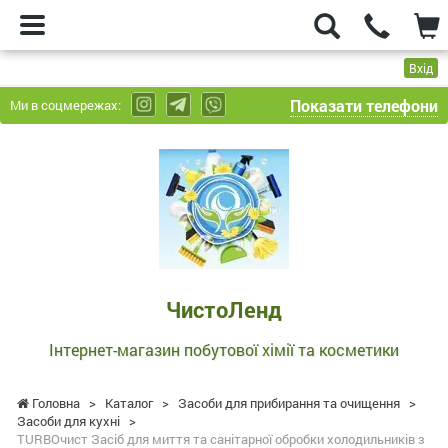
Вхід
Показати телефони
Ми в соцмережах:
ЧистоЛенд
-
Інтернет-
магазин
побутової
хімії
та
ЧистоЛенд
косметики
Інтернет-магазин побутової хімії та косметики
Головна
>
Каталог
>
Засоби для прибирання та очищення
>
Засоби для кухні
>
TURBOчист Засіб для миття та санітарної обробки холодильників з