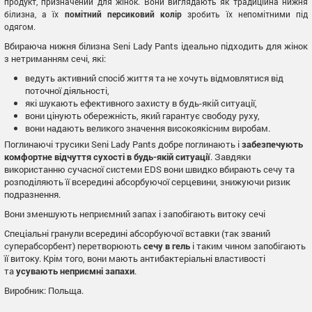
продукт, призначений для жінок. Вони виглядають як традиційна нижня
білизна, а їх
помітний персиковий колір
зробить їх непомітними під
одягом.
Вбираюча нижня білизна Seni Lady Pants ідеально підходить для жінок
з нетриманням сечі, які:
ведуть активний спосіб життя та не хочуть відмовлятися від
поточної діяльності,
які шукають ефективного захисту в будь-якій ситуації,
вони цінують обережність, який гарантує свободу руху,
вони надають великого значення високоякісним виробам.
Поглинаючі трусики Seni Lady Pants добре поглинають і
забезпечують
комфортне відчуття сухості в будь-якій ситуації
. Завдяки
використанню сучасної системи EDS вони швидко вбирають сечу та
розподіляють її всередині абсорбуючої серцевини, знижуючи ризик
подразнення.
Вони зменшують неприємний запах і запобігають витоку сечі
Спеціальні гранули всередині абсорбуючої вставки (так званий
суперабсорбент) перетворюють
сечу в гель
і таким чином запобігають
її витоку. Крім того, вони мають антибактеріальні властивості
та
усувають неприємні запахи
.
Виробник: Польща.