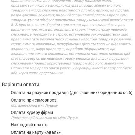
працівника. обмін або повернення товару належної якості
провадиться: якщо не використовувався; якщо збережено його
товарний вигляд, споживчі властивості, пломби, ярлики; на підставі
розрахунковий документ, виданий споживачеві разом з проданим
товаром. умови обміну / повернення товару неналежної якості стаття
8. Згідно із законом України «про захист прав споживачів»: в разі
виявлення протягом встановленого гарантійного строку недоліків
споживач, в порядку та в строки, встановлені законодавством, має
право вимагати безоплатного усунення недоліків товару в розумний
строк. вимоги споживача, передбачених цією статтею, не підлягають
задоволенню, якщо продавець, виробник (підприємство, що
задовольняє вимоги споживача, встановлені частиною першою цієї
статті) доведуть, що недоліки товару виникли внаслідок порушення
споживачем правил користування товаром або його зберігання.
Споживач має право брати участь у перевірці якості товару особисто
або через свого представника.
Варіанти оплати
Оплата на рахунок продавця (для фізичних/юридичних осіб)
Оплата при самовивозі
Магазин-склад в м. Луцьку
Оплата курєру фірми
Доставка здійснюється по місті Луцьк
Накладний платіж
Оплата на карту «Аваль»