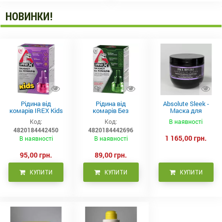
НОВИНКИ!
Рідина від
Рідина від
Absolute Sleek -
комарів IREX Kids
комарів Без
Маска для
д/дітей (30 ночей),
запаху IREX (30
неслухняного
Код:
Код:
В наявності
20мл
ночей), 20мл
волосся 300 мл
4820184442450
4820184442696
1 165,00 грн.
В наявності
В наявності
95,00 грн.
89,00 грн.
КУПИТИ
КУПИТИ
КУПИТИ