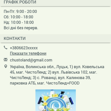
ГРАФІК РОБОТИ
Пн-Пт: 9:00 - 20:00
Сб: 10:00 - 18:00
Нд: 10:00 - 18:00
Всі дні без перерв.
КОНТАКТИ
+3806623xxxxx
Показати телефони
c
hus
tol
and
@gm
ail
.co
m
Україна, Волинська обл., Луцьк, 1) вул. Ковельська
45, маг. ЧистоЛенд; 2) вул. Львівська 102, маг.
ЧистоЛенд; 3) с. Рованці, вул. Калинова 39,
парковка АТБ, маг. ЧистоЛенд+FOOD