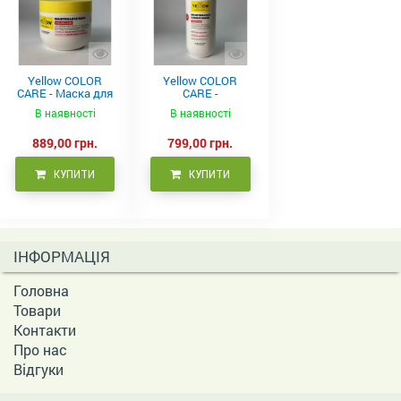
Yellow COLOR
Yellow COLOR
CARE - Маска для
CARE -
фарбованого
Кондиціонер для
В наявності
В наявності
волосся, 500 мл
фарбованого
волосся 500 мл
889,00 грн.
799,00 грн.
КУПИТИ
КУПИТИ
ІНФОРМАЦІЯ
Головна
Товари
Контакти
Про нас
Відгуки