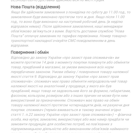
Нова Пошта (відділення)
Якщо Ви здійснили замовлення з понеділка по суботу до 11.00 год., то
замовлення буде виконано протягом того ж дня. Якщо після 11.00
год., то воно буде виконано на наступний робочий день (в неділю
відправок немає). Після здійснення замовлення, наші менеджери
обов'язково зв'яжуться з вами. Вартість доставки службою "Нова
Пошта" оплачує замовник по тарифах перевізника. Номер товарно-
транспортної накладної очікуйте СМС-повідомленням в день
відправки.
Повернення і обмін
Відповідно до закону України «про захист прав споживачів» ви
можете протягом 14 днів з моменту покупки повернути або обміняти
товар, придбаний в магазині, за умови виконання всіх норм
передбачених законом. Умови обміну / повернення товару належної
якості стаття 9. Відповідно до закону України «про захист прав
споживачів»: споживач має право обміняти непродовольчий товар
належної якості на аналогічний у продавця, у якого він був
придбаний, якщо товар не задовольнив його за формою, габаритами,
фасоном, кольором, розміром або з інших причин не може бути ним
використаний за призначенням. Споживач має право на обмін
товару належної якості протягом чотирнадцяти днів, не рахуючи дня
покупки. споживач (термін вживається в такому значенні згідно
статті 1. п.22 закону України «про захист прав споживачів») – фізична
особа, яка купує, замовляє, використовує або має намір придбати чи
замовити продукцію для особистих потреб, не пов’язаних з
підприємницькою діяльністю або виконанням обов’язків найманого