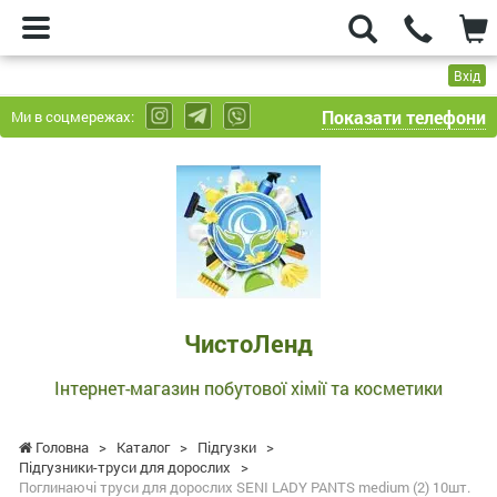
Вхід
Показати телефони
Ми в соцмережах:
ЧистоЛенд
-
Інтернет-
магазин
побутової
хімії
та
ЧистоЛенд
косметики
Інтернет-магазин побутової хімії та косметики
Головна
>
Каталог
>
Підгузки
>
Підгузники-труси для дорослих
>
Поглинаючі труси для дорослих SENI LADY PANTS medium (2) 10шт.