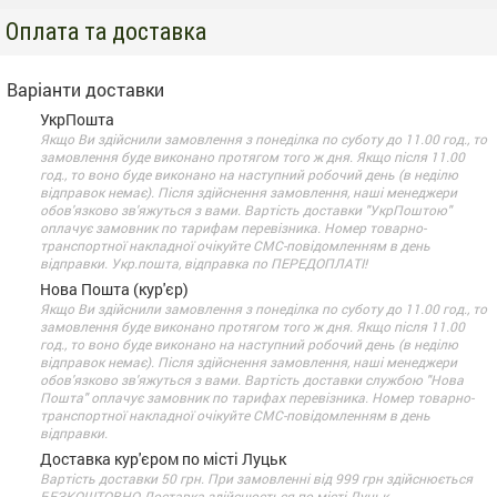
Оплата та доставка
Варіанти доставки
УкрПошта
Якщо Ви здійснили замовлення з понеділка по суботу до 11.00 год., то
замовлення буде виконано протягом того ж дня. Якщо після 11.00
год., то воно буде виконано на наступний робочий день (в неділю
відправок немає). Після здійснення замовлення, наші менеджери
обов'язково зв'яжуться з вами. Вартість доставки "УкрПоштою"
оплачує замовник по тарифам перевізника. Номер товарно-
транспортної накладної очікуйте СМС-повідомленням в день
відправки. Укр.пошта, відправка по ПЕРЕДОПЛАТІ!
Нова Пошта (кур'єр)
Якщо Ви здійснили замовлення з понеділка по суботу до 11.00 год., то
замовлення буде виконано протягом того ж дня. Якщо після 11.00
год., то воно буде виконано на наступний робочий день (в неділю
відправок немає). Після здійснення замовлення, наші менеджери
обов'язково зв'яжуться з вами. Вартість доставки службою "Нова
Пошта" оплачує замовник по тарифах перевізника. Номер товарно-
транспортної накладної очікуйте СМС-повідомленням в день
відправки.
Доставка кур'єром по місті Луцьк
Вартість доставки 50 грн. При замовленні від 999 грн здійснюється
БЕЗКОШТОВНО Доставка здійснюється по місті Луцьк