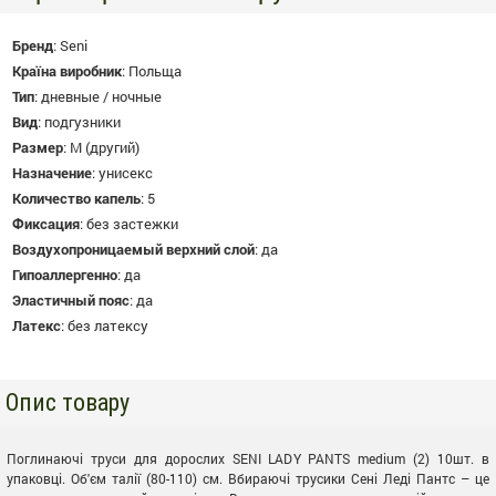
Бренд
:
Seni
Країна виробник
:
Польща
Тип
:
дневные / ночные
Вид
:
подгузники
Размер
:
M (другий)
Назначение
:
унисекс
Количество капель
:
5
Фиксация
:
без застежки
Воздухопроницаемый верхний слой
:
да
Гипоаллергенно
:
да
Эластичный пояс
:
да
Латекс
:
без латексу
Опис товару
Поглинаючі труси для дорослих SENI LADY PANTS medium (2) 10шт. в
упаковці. Об'єм талії (80-110) см. Вбираючі трусики Сені Леді Пантс – це