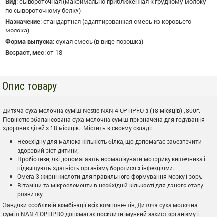
Вид
:
сывороточная (максимально приближенная к грудному молоку
по сывороточному белку)
Назначение
:
стандартная (адаптированная смесь из коровьего
молока)
Форма выпуска
:
сухая смесь (в виде порошка)
Возраст, мес
:
от 18
Опис товару
Дитяча суха молочна суміш Nestle NAN 4 OPTIPRO з (18 місяців) , 800г.
Повністю збалансована суха молочна суміш призначена для годування
здорових дітей з 18 місяців. Містить в своєму складі:
Необхідну для малюка кількість білка, що допомагає забезпечити
здоровий ріст дитини;
Пробіотики, які допомагають нормалізувати моторику кишечника і
підвищують здатність організму боротися з інфекціями.
Омега-3 жирні кислоти для правильного формування мозку і зору.
Вітаміни та мікроелементи в необхідній кількості для даного етапу
розвитку.
Завдяки особливій комбінації всіх компонентів, Дитяча суха молочна
суміш NAN 4 OPTIPRO допомагає посилити імунний захист організму і