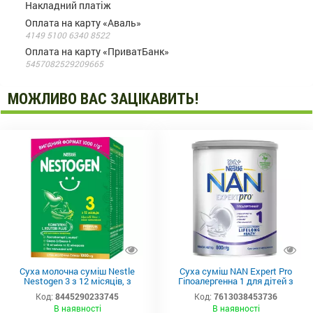
Накладний платіж
Оплата на карту «Аваль»
4149 5100 6340 8522
Оплата на карту «ПриватБанк»
5457082529209665
МОЖЛИВО ВАС ЗАЦІКАВИТЬ!
Суха молочна суміш Nestle
Суха суміш NAN Expert Pro
Nestogen 3 з 12 місяців, з
Гіпоалергенна 1 для дітей з
лактобактеріями L.Reuteri,
народження, 800 г
Код:
8445290233745
Код:
7613038453736
1000г
В наявності
В наявності