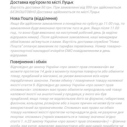
Доставка кур'єром по місті Луцьк
Вартість доставки 50 грн. При замовленні від 999 грн здійснюється
БЕЗКОШТОВНО Доставка здійснюється по місті Луцьк
Нова Пошта (відділення)
Якщо Ви здійснили замовлення з понеділка по суботу до 11.00 год., то
замовлення буде виконано протягом того ж дня. Якщо після 11.00
год., то воно буде виконано на наступний робочий день (в неділю
відправок немає). Після здійснення замовлення, наші менеджери
обов'язково зв'яжуться з вами. Вартість доставки службою "Нова
Пошта" оплачує замовник по тарифах перевізника. Номер товарно-
транспортної накладної очікуйте СМС-повідомленням в день
відправки.
Повернення і обмін
Відповідно до закону України «про захист прав споживачів» ви
можете протягом 14 днів з моменту покупки повернути або обміняти
товар, придбаний в магазині, за умови виконання всіх норм
передбачених законом. Умови обміну / повернення товару належної
якості стаття 9. Відповідно до закону України «про захист прав
споживачів»: споживач має право обміняти непродовольчий товар
належної якості на аналогічний у продавця, у якого він був
придбаний, якщо товар не задовольнив його за формою, габаритами,
фасоном, кольором, розміром або з інших причин не може бути ним
використаний за призначенням. Споживач має право на обмін
товару належної якості протягом чотирнадцяти днів, не рахуючи дня
покупки. споживач (термін вживається в такому значенні згідно
статті 1. п.22 закону України «про захист прав споживачів») – фізична
особа, яка купує, замовляє, використовує або має намір придбати чи