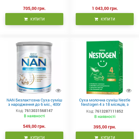
705,00 грн.
1 043,00 грн.
КУПИТИ
КУПИТИ
NAN Безлактозна Суха суміш
Суха молочна суміш Nestle
з народження до 6 міс., 400г
Nestogen 4 з 18 місяців, з
лактобактеріями 600 г (2х300г)
Код:
7613031568147
Код:
7613287111852
В наявності
В наявності
549,00 грн.
395,00 грн.
КУПИТИ
КУПИТИ