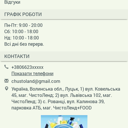
Відгуки
ГРАФІК РОБОТИ
Пн-Пт: 9:00 - 20:00
Сб: 10:00 - 18:00
Нд: 10:00 - 18:00
Всі дні без перерв.
КОНТАКТИ
+3806623xxxxx
Показати телефони
c
hus
tol
and
@gm
ail
.co
m
Україна, Волинська обл., Луцьк, 1) вул. Ковельська
45, маг. ЧистоЛенд; 2) вул. Львівська 102, маг.
ЧистоЛенд; 3) с. Рованці, вул. Калинова 39,
парковка АТБ, маг. ЧистоЛенд+FOOD