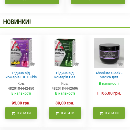
НОВИНКИ!
Рідина від
Рідина від
Absolute Sleek -
комарів IREX Kids
комарів Без
Маска для
д/дітей (30 ночей),
запаху IREX (30
неслухняного
Код:
Код:
В наявності
20мл
ночей), 20мл
волосся 300 мл
4820184442450
4820184442696
1 165,00 грн.
В наявності
В наявності
95,00 грн.
89,00 грн.
КУПИТИ
КУПИТИ
КУПИТИ