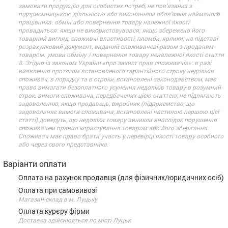
замовити продукцію для особистих потреб, не пов’язаних з
підприємницькою діяльністю або виконанням обов’язків найманого
працівника. обмін або повернення товару належної якості
провадиться: якщо не використовувався; якщо збережено його
товарний вигляд, споживчі властивості, пломби, ярлики; на підставі
розрахунковий документ, виданий споживачеві разом з проданим
товаром. умови обміну / повернення товару неналежної якості стаття
8. Згідно із законом України «про захист прав споживачів»: в разі
виявлення протягом встановленого гарантійного строку недоліків
споживач, в порядку та в строки, встановлені законодавством, має
право вимагати безоплатного усунення недоліків товару в розумний
строк. вимоги споживача, передбачених цією статтею, не підлягають
задоволенню, якщо продавець, виробник (підприємство, що
задовольняє вимоги споживача, встановлені частиною першою цієї
статті) доведуть, що недоліки товару виникли внаслідок порушення
споживачем правил користування товаром або його зберігання.
Споживач має право брати участь у перевірці якості товару особисто
або через свого представника.
Варіанти оплати
Оплата на рахунок продавця (для фізичних/юридичних осіб)
Оплата при самовивозі
Магазин-склад в м. Луцьку
Оплата курєру фірми
Доставка здійснюється по місті Луцьк