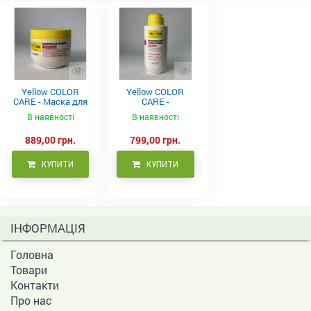
Yellow COLOR
Yellow COLOR
CARE - Маска для
CARE -
фарбованого
Кондиціонер для
В наявності
В наявності
волосся, 500 мл
фарбованого
волосся 500 мл
889,00 грн.
799,00 грн.
КУПИТИ
КУПИТИ
ІНФОРМАЦІЯ
Головна
Товари
Контакти
Про нас