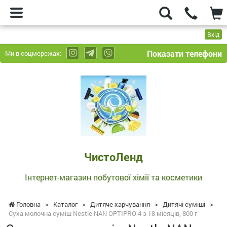
Вхід
Показати телефони
Ми в соцмережах:
ЧистоЛенд
-
Інтернет-
магазин
побутової
хімії
та
ЧистоЛенд
косметики
Інтернет-магазин побутової хімії та косметики
Головна
>
Каталог
>
Дитяче харчування
>
Дитячі суміші
>
Суха молочна суміш Nestle NAN OPTIPRO 4 з 18 місяців, 800 г