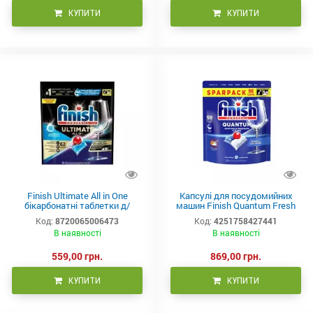
КУПИТИ
КУПИТИ
Finish Ultimate All in One
Капсулі для посудомийних
бікарбонатні таблетки д/
машин Finish Quantum Fresh
посудомийки 62 шт
98 шт
Код:
8720065006473
Код:
4251758427441
В наявності
В наявності
559,00 грн.
869,00 грн.
КУПИТИ
КУПИТИ