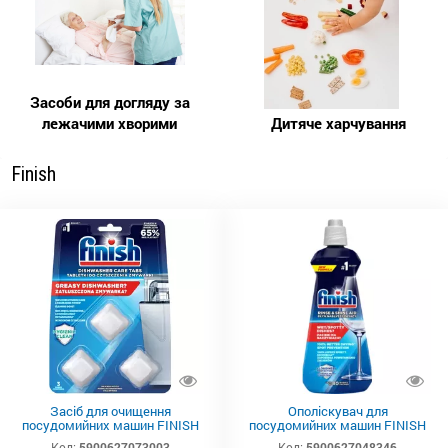
Засоби для догляду за
лежачими хворими
Дитяче харчування
Finish
Засіб для очищення
Ополіскувач для
посудомийних машин FINISH
посудомийних машин FINISH
Dishwasher Cleaner 3 шт.
400 мл
Код:
5900627073003
Код:
5900627048346