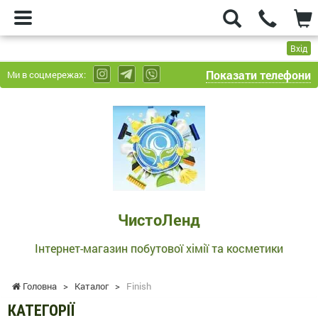
Вхід
Показати телефони
Ми в соцмережах:
ЧистоЛенд
-
Інтернет-
магазин
побутової
хімії
та
ЧистоЛенд
косметики
Інтернет-магазин побутової хімії та косметики
Головна
>
Каталог
>
Finish
КАТЕГОРІЇ