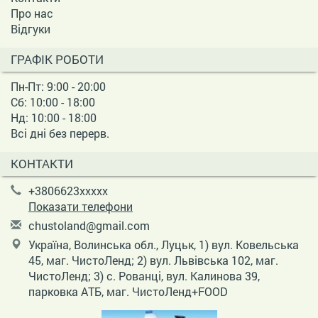
Про нас
Відгуки
ГРАФІК РОБОТИ
Пн-Пт: 9:00 - 20:00
Сб: 10:00 - 18:00
Нд: 10:00 - 18:00
Всі дні без перерв.
КОНТАКТИ
+3806623xxxxx
Показати телефони
c
hus
tol
and
@gm
ail
.co
m
Україна, Волинська обл., Луцьк, 1) вул. Ковельська
45, маг. ЧистоЛенд; 2) вул. Львівська 102, маг.
ЧистоЛенд; 3) с. Рованці, вул. Калинова 39,
парковка АТБ, маг. ЧистоЛенд+FOOD