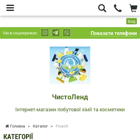
Вхід
Показати телефони
Ми в соцмережах:
ЧистоЛенд
-
Інтернет-
магазин
побутової
хімії
та
ЧистоЛенд
косметики
Інтернет-магазин побутової хімії та косметики
Головна
>
Каталог
>
Frosch
КАТЕГОРІЇ