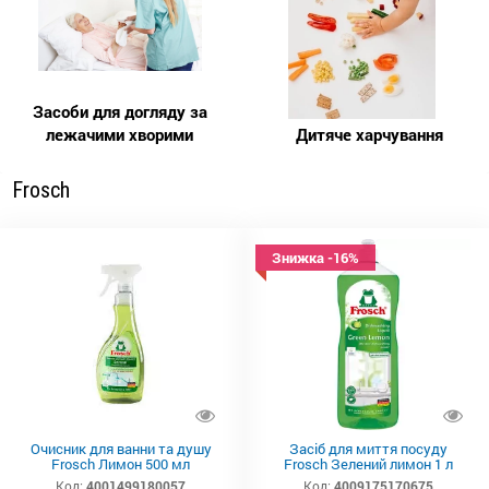
Засоби для догляду за
лежачими хворими
Дитяче харчування
Frosch
Знижка -16%
Очисник для ванни та душу
Засіб для миття посуду
Frosch Лимон 500 мл
Frosch Зелений лимон 1 л
Код:
4001499180057
Код:
4009175170675