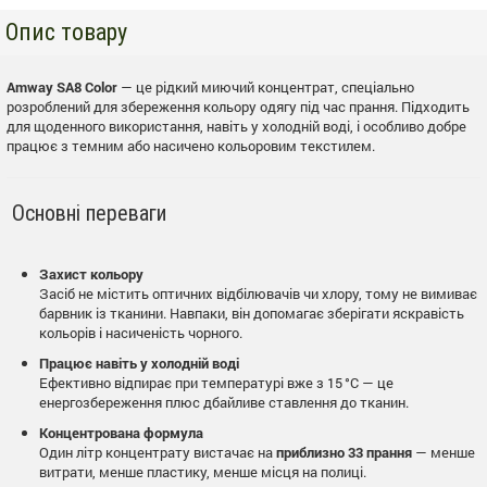
Опис товару
Amway SA8 Color
— це рідкий миючий концентрат, спеціально
розроблений для збереження кольору одягу під час прання. Підходить
для щоденного використання, навіть у холодній воді, і особливо добре
працює з темним або насичено кольоровим текстилем.
Основні переваги
Захист кольору
Засіб не містить оптичних відбілювачів чи хлору, тому не вимиває
барвник із тканини. Навпаки, він допомагає зберігати яскравість
кольорів і насиченість чорного.
Працює навіть у холодній воді
Ефективно відпирає при температурі вже з 15 °C — це
енергозбереження плюс дбайливе ставлення до тканин.
Концентрована формула
Один літр концентрату вистачає на
приблизно 33 прання
— менше
витрати, менше пластику, менше місця на полиці.