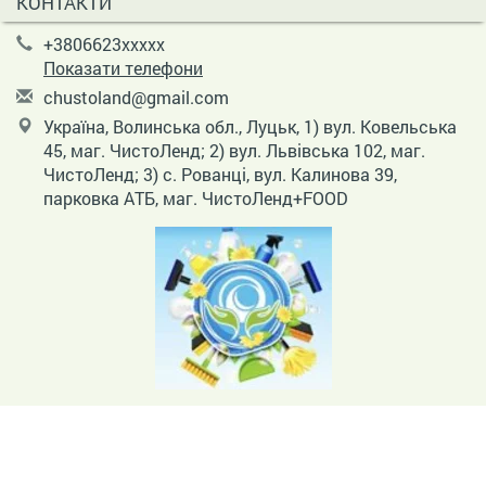
КОНТАКТИ
+3806623xxxxx
Показати телефони
c
hus
tol
and
@gm
ail
.co
m
Україна, Волинська обл., Луцьк, 1) вул. Ковельська
45, маг. ЧистоЛенд; 2) вул. Львівська 102, маг.
ЧистоЛенд; 3) с. Рованці, вул. Калинова 39,
парковка АТБ, маг. ЧистоЛенд+FOOD