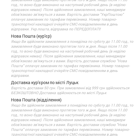
год., то воно буде виконано на наступний робочий день (в неділю
відправок немає). Після здійснення замовлення, наші менеджери
обов'язково зв'яжуться з вами. Вартість доставки "УкрПоштою"
оплачує замовник по тарифам перевізника. Номер товарно-
транспортної накладної очікуйте СМС-повідомленням в день
відправки. Укр.пошта, відправка по ПЕРЕДОПЛАТІ!
Нова Пошта (кур'єр)
Якщо Ви здійснили замовлення з понеділка по суботу до 11.00 год., то
замовлення буде виконано протягом того ж дня. Якщо після 11.00
год., то воно буде виконано на наступний робочий день (в неділю
відправок немає). Після здійснення замовлення, наші менеджери
обов'язково зв'яжуться з вами. Вартість доставки службою "Нова
Пошта" оплачує замовник по тарифах перевізника. Номер товарно-
транспортної накладної очікуйте СМС-повідомленням в день
відправки.
Доставка кур'єром по місті Луцьк
Вартість доставки 50 грн. При замовленні від 999 грн здійснюється
БЕЗКОШТОВНО Доставка здійснюється по місті Луцьк
Нова Пошта (відділення)
Якщо Ви здійснили замовлення з понеділка по суботу до 11.00 год., то
замовлення буде виконано протягом того ж дня. Якщо після 11.00
год., то воно буде виконано на наступний робочий день (в неділю
відправок немає). Після здійснення замовлення, наші менеджери
обов'язково зв'яжуться з вами. Вартість доставки службою "Нова
Пошта" оплачує замовник по тарифах перевізника. Номер товарно-
транспортної накладної очікуйте СМС-повідомленням в день