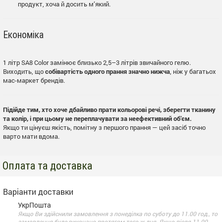
продукт, хоча й досить м’який.
Економіка
1 літр SA8 Color замінює близько 2,5–3 літрів звичайного гелю.
Виходить, що
собівартість одного прання значно нижча
, ніж у багатьох
мас-маркет брендів.
Підійде тим, хто хоче дбайливо прати кольорові речі, зберегти тканину
та колір, і при цьому не переплачувати за неефективний об’єм.
Якщо ти цінуєш якість, помітну з першого прання — цей засіб точно
варто мати вдома.
Оплата та доставка
Варіанти доставки
УкрПошта
Якщо Ви здійснили замовлення з понеділка по суботу до 11.00 год., то
замовлення буде виконано протягом того ж дня. Якщо після 11.00