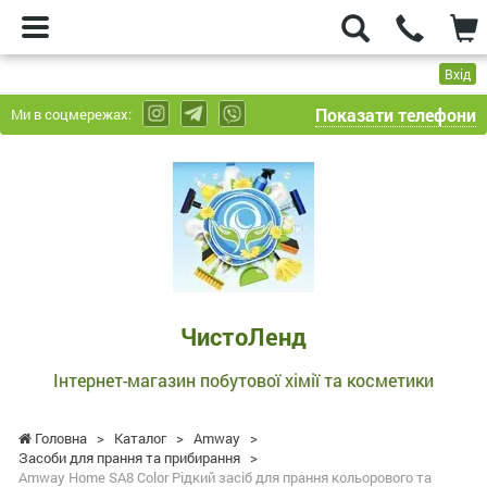
Вхід
Показати телефони
Ми в соцмережах:
ЧистоЛенд
-
Інтернет-
магазин
побутової
хімії
та
ЧистоЛенд
косметики
Інтернет-магазин побутової хімії та косметики
Головна
>
Каталог
>
Amway
>
Засоби для прання та прибирання
>
Amway Home SA8 Color Рідкий засіб для прання кольорового та