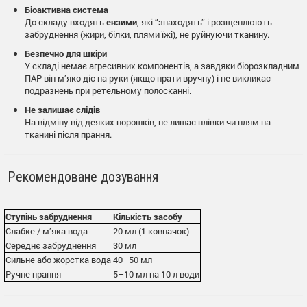
Біоактивна система
До складу входять
ензими
, які “знаходять” і розщеплюють
забруднення (жири, білки, плями їжі), не руйнуючи тканину.
Безпечно для шкіри
У складі немає агресивних компонентів, а завдяки біорозкладним
ПАР він м’яко діє на руки (якщо прати вручну) і не викликає
подразнень при ретельному полосканні.
Не залишає слідів
На відміну від деяких порошків, не лишає плівки чи плям на
тканині після прання.
Рекомендоване дозування
Ступінь забруднення
Кількість засобу
Слабке / м’яка вода
20 мл (1 ковпачок)
Середнє забруднення
30 мл
Сильне або жорстка вода
40–50 мл
Ручне прання
5–10 мл на 10 л води