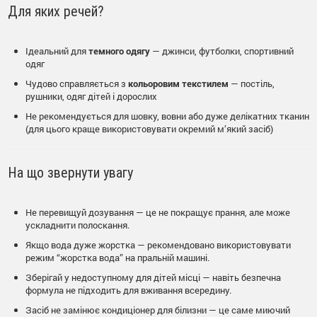
Для яких речей?
Ідеальний для
темного одягу
— джинси, футболки, спортивний
одяг
Чудово справляється з
кольоровим текстилем
— постіль,
рушники, одяг дітей і дорослих
Не рекомендується для шовку, вовни або дуже делікатних тканин
(для цього краще використовувати окремий м’який засіб)
На що звернути увагу
Не перевищуй дозування — це не покращує прання, але може
ускладнити полоскання.
Якщо вода дуже жорстка — рекомендовано використовувати
режим “жорстка вода” на пральній машині.
Зберігай у недоступному для дітей місці — навіть безпечна
формула не підходить для вживання всередину.
Засіб не замінює кондиціонер для білизни — це саме миючий