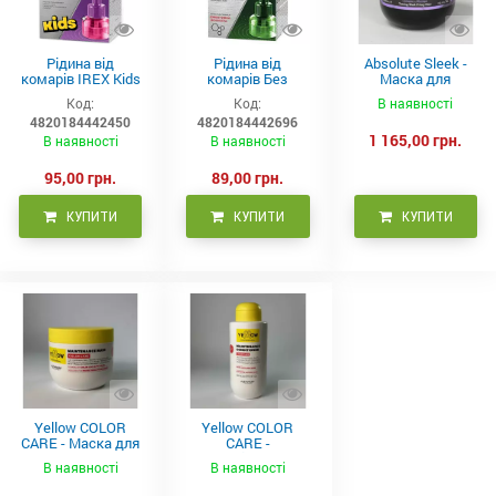
Рідина від
Рідина від
Absolute Sleek -
комарів IREX Kids
комарів Без
Маска для
д/дітей (30 ночей),
запаху IREX (30
неслухняного
Код:
Код:
В наявності
20мл
ночей), 20мл
волосся 300 мл
4820184442450
4820184442696
1 165,00 грн.
В наявності
В наявності
95,00 грн.
89,00 грн.
КУПИТИ
КУПИТИ
КУПИТИ
Yellow COLOR
Yellow COLOR
CARE - Маска для
CARE -
фарбованого
Кондиціонер для
В наявності
В наявності
волосся, 500 мл
фарбованого
волосся 500 мл