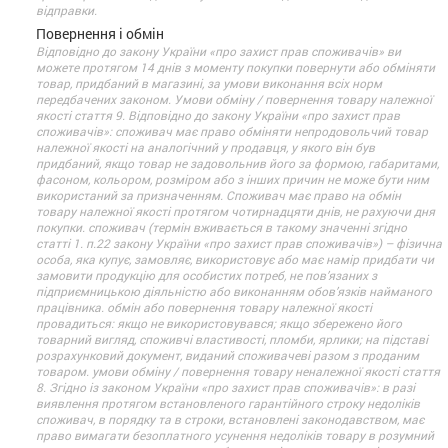
відправки.
Повернення і обмін
Відповідно до закону України «про захист прав споживачів» ви
можете протягом 14 днів з моменту покупки повернути або обміняти
товар, придбаний в магазині, за умови виконання всіх норм
передбачених законом. Умови обміну / повернення товару належної
якості стаття 9. Відповідно до закону України «про захист прав
споживачів»: споживач має право обміняти непродовольчий товар
належної якості на аналогічний у продавця, у якого він був
придбаний, якщо товар не задовольнив його за формою, габаритами,
фасоном, кольором, розміром або з інших причин не може бути ним
використаний за призначенням. Споживач має право на обмін
товару належної якості протягом чотирнадцяти днів, не рахуючи дня
покупки. споживач (термін вживається в такому значенні згідно
статті 1. п.22 закону України «про захист прав споживачів») – фізична
особа, яка купує, замовляє, використовує або має намір придбати чи
замовити продукцію для особистих потреб, не пов’язаних з
підприємницькою діяльністю або виконанням обов’язків найманого
працівника. обмін або повернення товару належної якості
провадиться: якщо не використовувався; якщо збережено його
товарний вигляд, споживчі властивості, пломби, ярлики; на підставі
розрахунковий документ, виданий споживачеві разом з проданим
товаром. умови обміну / повернення товару неналежної якості стаття
8. Згідно із законом України «про захист прав споживачів»: в разі
виявлення протягом встановленого гарантійного строку недоліків
споживач, в порядку та в строки, встановлені законодавством, має
право вимагати безоплатного усунення недоліків товару в розумний