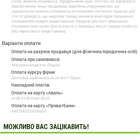
строк. вимоги споживача, передбачених цією статтею, не підлягають
задоволенню, якщо продавець, виробник (підприємство, що
задовольняє вимоги споживача, встановлені частиною першою цієї
статті) доведуть, що недоліки товару виникли внаслідок порушення
споживачем правил користування товаром або його зберігання.
Споживач має право брати участь у перевірці якості товару особисто
або через свого представника.
Варіанти оплати
Оплата на рахунок продавця (для фізичних/юридичних осіб)
Оплата при самовивозі
Магазин-склад в м. Луцьку
Оплата курєру фірми
Доставка здійснюється по місті Луцьк
Накладний платіж
Оплата на карту «Аваль»
4149 5100 6340 8522
Оплата на карту «ПриватБанк»
5457082529209665
МОЖЛИВО ВАС ЗАЦІКАВИТЬ!