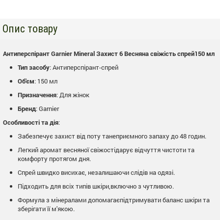
Опис товару
Антиперспірант Garnier Mineral Захист 6 Весняна свіжість спрей150 мл
Тип засобу
: Антиперспірант-спрей
Об'єм
: 150 мл
Призначення
: Для жінок
Бренд
: Garnier
Особливості та дія
:
Забезпечує захист від поту танеприємного запаху до 48 годин.
Легкий аромат весняної свіжостідарує відчуття чистоти та
комфорту протягом дня.
Спрей швидко висихає, незалишаючи слідів на одязі.
Підходить для всіх типів шкіри,включно з чутливою.
Формула з мінералами допомагаєпідтримувати баланс шкіри та
зберігати її м'якою.