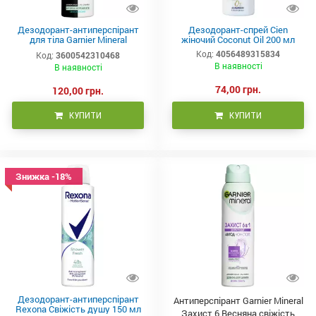
Дезодорант-антиперспірант
Дезодорант-спрей Cien
для тіла Garnier Mineral
жіночий Coconut Oil 200 мл
Невидимий Свіжість бавовни
Код:
4056489315834
Код:
3600542310468
150 мл
В наявності
В наявності
74,00 грн.
120,00 грн.
КУПИТИ
КУПИТИ
Знижка -18%
Дезодорант-антиперспірант
Антиперспірант Garnier Mineral
Rexona Свіжість душу 150 мл
Захист 6 Весняна свіжість