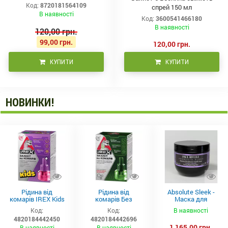
Код:
8720181564109
спрей 150 мл
В наявності
Код:
3600541466180
В наявності
120,00 грн.
99,00 грн.
120,00 грн.
КУПИТИ
КУПИТИ
НОВИНКИ!
Рідина від
Рідина від
Absolute Sleek -
комарів IREX Kids
комарів Без
Маска для
д/дітей (30 ночей),
запаху IREX (30
неслухняного
Код:
Код:
В наявності
20мл
ночей), 20мл
волосся 300 мл
4820184442450
4820184442696
1 165,00 грн.
В наявності
В наявності