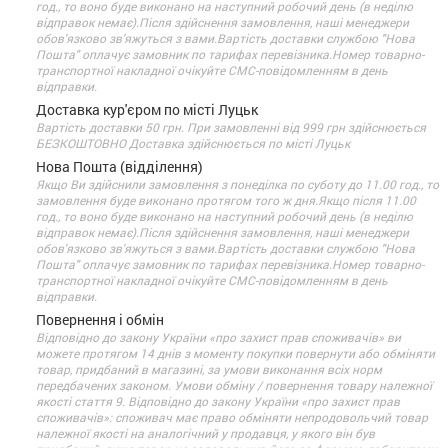
год., то воно буде виконано на наступний робочий день (в неділю
відправок немає).Після здійснення замовлення, наші менеджери
обов'язково зв'яжуться з вами.Вартість доставки службою "Нова
Пошта" оплачує замовник по тарифах перевізника.Номер товарно-
транспортної накладної очікуйте СМС-повідомленням в день
відправки.
Доставка кур'єром по місті Луцьк
Вартість доставки 50 грн. При замовленні від 999 грн здійснюється
БЕЗКОШТОВНО Доставка здійснюється по місті Луцьк
Нова Пошта (відділення)
Якщо Ви здійснили замовлення з понеділка по суботу до 11.00 год., то
замовлення буде виконано протягом того ж дня.Якщо після 11.00
год., то воно буде виконано на наступний робочий день (в неділю
відправок немає).Після здійснення замовлення, наші менеджери
обов'язково зв'яжуться з вами.Вартість доставки службою "Нова
Пошта" оплачує замовник по тарифах перевізника.Номер товарно-
транспортної накладної очікуйте СМС-повідомленням в день
відправки.
Повернення і обмін
Відповідно до закону України «про захист прав споживачів» ви
можете протягом 14 днів з моменту покупки повернути або обміняти
товар, придбаний в магазині, за умови виконання всіх норм
передбачених законом. Умови обміну / повернення товару належної
якості стаття 9. Відповідно до закону України «про захист прав
споживачів»: споживач має право обміняти непродовольчий товар
належної якості на аналогічний у продавця, у якого він був