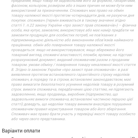
придбаний, якщо товар не задовольнив його за формою, габаритами,
фасоном, кольором, розміром або з інших причин не може бути ним
використаний за призначенням. Споживач має право на обмін
товару належної якості протягом чотирнадцяти днів, не рахуючи дня
покупки. споживач (термін вживається в такому значенні згідно
статті 1. п.22 закону України «про захист прав споживачів») – фізична
особа, яка купує, замовляє, використовує або має намір придбати чи
замовити продукцію для особистих потреб, не пов’язаних з
підприємницькою діяльністю або виконанням обов’язків найманого
працівника. обмін або повернення товару належної якості
провадиться: якщо не використовувався; якщо збережено його
товарний вигляд, споживчі властивості, пломби, ярлики; на підставі
розрахунковий документ, виданий споживачеві разом з проданим
товаром. умови обміну / повернення товару неналежної якості стаття
8. Згідно із законом України «про захист прав споживачів»: в разі
виявлення протягом встановленого гарантійного строку недоліків
споживач, в порядку та в строки, встановлені законодавством, має
право вимагати безоплатного усунення недоліків товару в розумний
строк. вимоги споживача, передбачених цією статтею, не підлягають
задоволенню, якщо продавець, виробник (підприємство, що
задовольняє вимоги споживача, встановлені частиною першою цієї
статті) доведуть, що недоліки товару виникли внаслідок порушення
споживачем правил користування товаром або його зберігання.
Споживач має право брати участь у перевірці якості товару особисто
або через свого представника.
Варіанти оплати