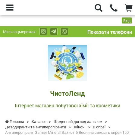
Вхід
Показати телефони
Ми в соцмережах:
ЧистоЛенд
-
Інтернет-
магазин
побутової
хімії
та
ЧистоЛенд
косметики
Інтернет-магазин побутової хімії та косметики
Головна
>
Каталог
>
Щоденний догляд за тілом
>
Дезодоранти та антиперспіранти
>
Жіночі
>
В спреї
>
Антиперспірант Garnier Mineral Захист 6 Весняна свіжість спрей 150