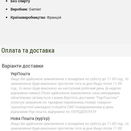
Без спирту
Виробник
: Garnier
Країнавиробництва
: Франція
Оплата та доставка
Варіанти доставки
УкрПошта
Якщо Ви здійснили замовлення з понеділка по суботу до 11.00 год., то
замовлення буде виконано протягом того ж дня.Якщо після 11.00
год., то воно буде виконано на наступний робочий день (в неділю
відправок немає).Після здійснення замовлення, наші менеджери
обов'язково зв'яжуться з вами.Вартість доставки "УкрПоштою"
оплачує замовник по тарифам перевізника.Номер товарно-
транспортної накладної очікуйте СМС-повідомленням в день
відправки.Укр.пошта, відправка по ПЕРЕДОПЛАТІ!
Нова Пошта (кур'єр)
Якщо Ви здійснили замовлення з понеділка по суботу до 11.00 год., то
замовлення буде виконано протягом того ж дня.Якщо після 11.00