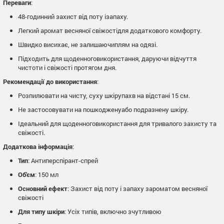
Переваги
:
48-годинний захист від поту ізапаху.
Легкий аромат весняної свіжостідля додаткового комфорту.
Швидко висихає, не залишаючиплям на одязі.
Підходить для щоденноговикористання, даруючи відчуття
чистоти і свіжості протягом дня.
Рекомендації до використання
:
Розпилювати на чисту, суху шкірупахв на відстані 15 см.
Не застосовувати на пошкодженуабо подразнену шкіру.
Ідеальний для щоденноговикористання для тривалого захисту та
свіжості.
Додаткова інформація
:
Тип
: Антиперспірант-спрей
Об'єм
: 150 мл
Основний ефект
: Захист від поту і запаху зароматом весняної
свіжості
Для типу шкіри
: Усіх типів, включно зчутливою