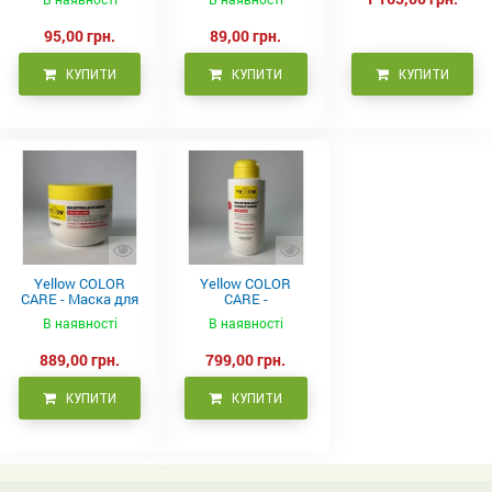
95,00 грн.
89,00 грн.
КУПИТИ
КУПИТИ
КУПИТИ
Yellow COLOR
Yellow COLOR
CARE - Маска для
CARE -
фарбованого
Кондиціонер для
В наявності
В наявності
волосся, 500 мл
фарбованого
волосся 500 мл
889,00 грн.
799,00 грн.
КУПИТИ
КУПИТИ