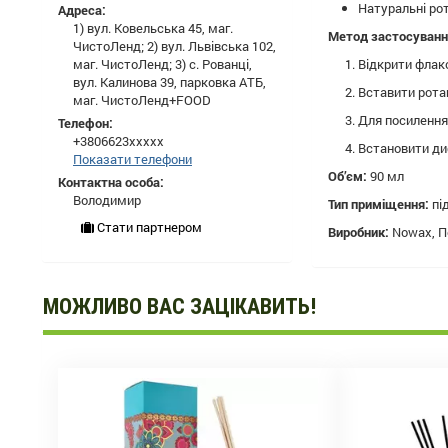
Натуральні рот
Адреса:
1) вул. Ковельська 45, маг.
Метод застосуванн
ЧистоЛенд; 2) вул. Львівська 102,
маг. ЧистоЛенд; 3) с. Рованці,
Відкрити флако
вул. Калинова 39, парковка АТБ,
Вставити ротан
маг. ЧистоЛенд+FOOD
Для посилення
Телефон:
+3806623xxxxx
Встановити диф
Показати телефони
Об’єм:
90 мл
Контактна особа:
Володимир
Тип приміщення:
під
Стати партнером
Виробник:
Nowax, П
МОЖЛИВО ВАС ЗАЦІКАВИТЬ!