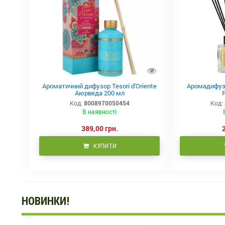
Ароматичний дифузор Tesori d'Oriente
Аромадифузо
Аюрведа 200 мл
P
Код:
8008970050454
Код:
В наявності
389,00 грн.
КУПИТИ
НОВИНКИ!