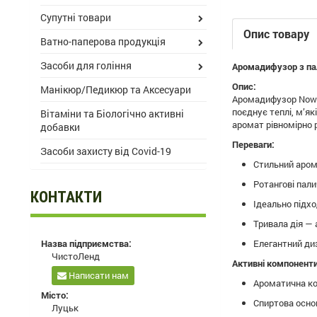
Супутні товари
Опис товару
Ватно-паперова продукція
Засоби для гоління
Аромадифузор з пал
Опис:
Манікюр/Педикюр та Аксесуари
Аромадифузор Nowa
поєднує теплі, м’я
Вітаміни та Біологічно активні
аромат рівномірно 
добавки
Переваги:
Засоби захисту від Covid-19
Стильний аром
Ротангові пал
КОНТАКТИ
Ідеально підхо
Тривала дія — 
Назва підприємства:
Елегантний ди
ЧистоЛенд
Активні компоненти
Написати нам
Ароматична ко
Місто:
Спиртова осно
Луцьк