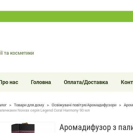
ії та косметики
Про нас
Головна
Оплата/Доставка
Конт
алог
>
Товари для дому
>
Освіжувачі повітря/Аромадифузори
>
Аром
личками Nowax серія Legend Coral Harmony 90 мл
Аромадифузор з пали