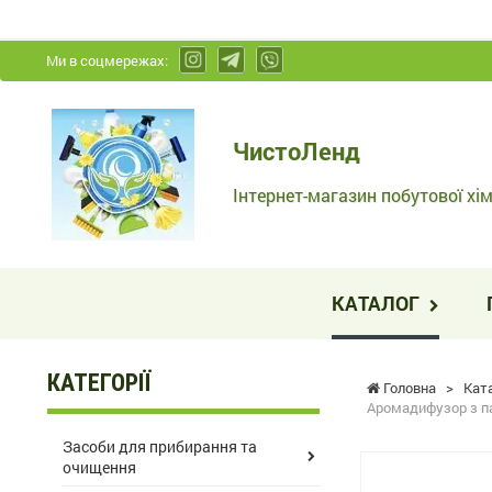
Ми в соцмережах:
ЧистоЛенд
ЧистоЛенд
-
Інтернет-
Інтернет-магазин побутової хім
магазин
побутової
хімії
КАТАЛОГ
та
косметики
КАТЕГОРІЇ
Головна
>
Кат
Аромадифузор з па
Засоби для прибирання та
очищення