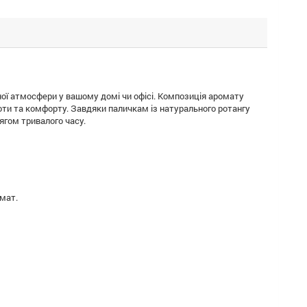
ої атмосфери у вашому домі чи офісі. Композиція аромату
оти та комфорту. Завдяки паличкам із натурального ротангу
ягом тривалого часу.
омат.