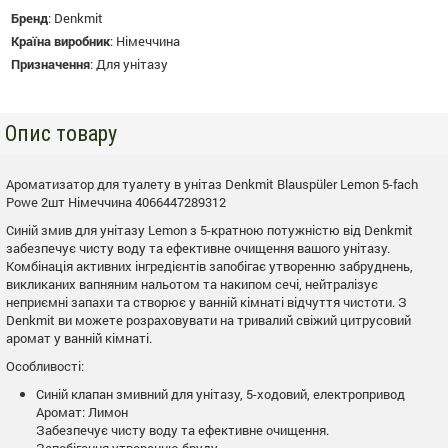
Бренд
:
Denkmit
Країна виробник
:
Німеччина
Призначення
:
Для унітазу
Опис товару
Ароматизатор для туалету в унітаз Denkmit Blauspüler Lemon 5-fach
Powe 2шт Німеччина 4066447289312
Синій змив для унітазу Lemon з 5-кратною потужністю від Denkmit
забезпечує чисту воду та ефективне очищення вашого унітазу.
Комбінація активних інгредієнтів запобігає утворенню забруднень,
викликаних вапняним нальотом та накипом сечі, нейтралізує
неприємні запахи та створює у ванній кімнаті відчуття чистоти. З
Denkmit ви можете розраховувати на тривалий свіжий цитрусовий
аромат у ванній кімнаті.
Особливості:
Синій клапан змивний для унітазу, 5-ходовий, електропривод
Аромат: Лимон
Забезпечує чисту воду та ефективне очищення.