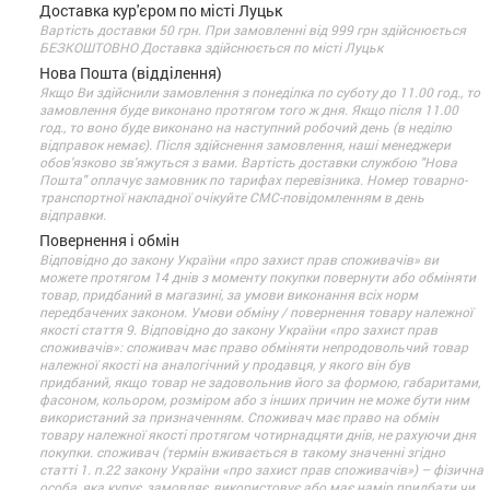
Доставка кур'єром по місті Луцьк
Вартість доставки 50 грн. При замовленні від 999 грн здійснюється
БЕЗКОШТОВНО Доставка здійснюється по місті Луцьк
Нова Пошта (відділення)
Якщо Ви здійснили замовлення з понеділка по суботу до 11.00 год., то
замовлення буде виконано протягом того ж дня. Якщо після 11.00
год., то воно буде виконано на наступний робочий день (в неділю
відправок немає). Після здійснення замовлення, наші менеджери
обов'язково зв'яжуться з вами. Вартість доставки службою "Нова
Пошта" оплачує замовник по тарифах перевізника. Номер товарно-
транспортної накладної очікуйте СМС-повідомленням в день
відправки.
Повернення і обмін
Відповідно до закону України «про захист прав споживачів» ви
можете протягом 14 днів з моменту покупки повернути або обміняти
товар, придбаний в магазині, за умови виконання всіх норм
передбачених законом. Умови обміну / повернення товару належної
якості стаття 9. Відповідно до закону України «про захист прав
споживачів»: споживач має право обміняти непродовольчий товар
належної якості на аналогічний у продавця, у якого він був
придбаний, якщо товар не задовольнив його за формою, габаритами,
фасоном, кольором, розміром або з інших причин не може бути ним
використаний за призначенням. Споживач має право на обмін
товару належної якості протягом чотирнадцяти днів, не рахуючи дня
покупки. споживач (термін вживається в такому значенні згідно
статті 1. п.22 закону України «про захист прав споживачів») – фізична
особа, яка купує, замовляє, використовує або має намір придбати чи