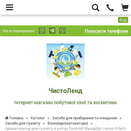
Вхід
Показати телефони
Ми в соцмережах:
ЧистоЛенд
-
Інтернет-
магазин
побутової
хімії
та
ЧистоЛенд
косметики
Інтернет-магазин побутової хімії та косметики
Головна
>
Каталог
>
Засоби для прибирання та очищення
>
Засоби для туалету
>
Блоки(ароматизатори)
>
Ароматизатор для туалету в унітаз Denkmit Blauspüler Lemon 5-fach