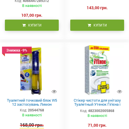
Код:
4066447289312
В наявності
143,00 грн.
107,00 грн.
КУПИТИ
КУПИТИ
Знижка -9%
Туалетний точковий блок W5
Стікер чистоти для унітазу
12 застосувань Лимон
Туалетный Утенок Гігієна і
білизна Лайм 3 шт
Код:
20544768
Код:
4823002005868
В наявності
В наявності
168,00 грн.
71,00 грн.