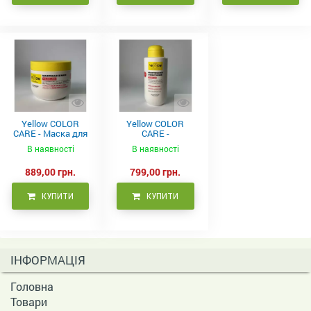
Yellow COLOR
Yellow COLOR
CARE - Маска для
CARE -
фарбованого
Кондиціонер для
В наявності
В наявності
волосся, 500 мл
фарбованого
волосся 500 мл
889,00 грн.
799,00 грн.
КУПИТИ
КУПИТИ
ІНФОРМАЦІЯ
Головна
Товари