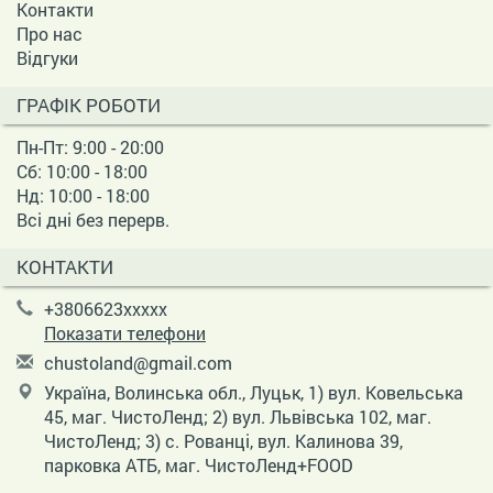
Контакти
Про нас
Відгуки
ГРАФІК РОБОТИ
Пн-Пт: 9:00 - 20:00
Сб: 10:00 - 18:00
Нд: 10:00 - 18:00
Всі дні без перерв.
КОНТАКТИ
+3806623xxxxx
Показати телефони
c
hus
tol
and
@gm
ail
.co
m
Україна, Волинська обл., Луцьк, 1) вул. Ковельська
45, маг. ЧистоЛенд; 2) вул. Львівська 102, маг.
ЧистоЛенд; 3) с. Рованці, вул. Калинова 39,
парковка АТБ, маг. ЧистоЛенд+FOOD