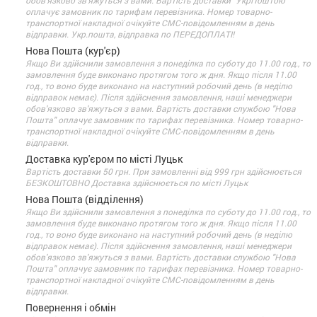
обов'язково зв'яжуться з вами. Вартість доставки "УкрПоштою"
оплачує замовник по тарифам перевізника. Номер товарно-
транспортної накладної очікуйте СМС-повідомленням в день
відправки. Укр.пошта, відправка по ПЕРЕДОПЛАТІ!
Нова Пошта (кур'єр)
Якщо Ви здійснили замовлення з понеділка по суботу до 11.00 год., то
замовлення буде виконано протягом того ж дня. Якщо після 11.00
год., то воно буде виконано на наступний робочий день (в неділю
відправок немає). Після здійснення замовлення, наші менеджери
обов'язково зв'яжуться з вами. Вартість доставки службою "Нова
Пошта" оплачує замовник по тарифах перевізника. Номер товарно-
транспортної накладної очікуйте СМС-повідомленням в день
відправки.
Доставка кур'єром по місті Луцьк
Вартість доставки 50 грн. При замовленні від 999 грн здійснюється
БЕЗКОШТОВНО Доставка здійснюється по місті Луцьк
Нова Пошта (відділення)
Якщо Ви здійснили замовлення з понеділка по суботу до 11.00 год., то
замовлення буде виконано протягом того ж дня. Якщо після 11.00
год., то воно буде виконано на наступний робочий день (в неділю
відправок немає). Після здійснення замовлення, наші менеджери
обов'язково зв'яжуться з вами. Вартість доставки службою "Нова
Пошта" оплачує замовник по тарифах перевізника. Номер товарно-
транспортної накладної очікуйте СМС-повідомленням в день
відправки.
Повернення і обмін