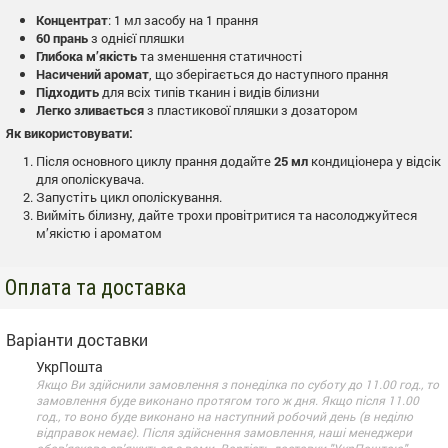
Концентрат
: 1 мл засобу на 1 прання
60 прань
з однієї пляшки
Глибока м’якість
та зменшення статичності
Насичений аромат
, що зберігається до наступного прання
Підходить
для всіх типів тканин і видів білизни
Легко зливається
з пластикової пляшки з дозатором
Як використовувати:
Після основного циклу прання додайте
25 мл
кондиціонера у відсік
для ополіскувача.
Запустіть цикл ополіскування.
Вийміть білизну, дайте трохи провітритися та насолоджуйтеся
м’якістю і ароматом
Оплата та доставка
Варіанти доставки
УкрПошта
Якщо Ви здійснили замовлення з понеділка по суботу до 11.00 год., то
замовлення буде виконано протягом того ж дня. Якщо після 11.00
год., то воно буде виконано на наступний робочий день (в неділю
відправок немає). Після здійснення замовлення, наші менеджери