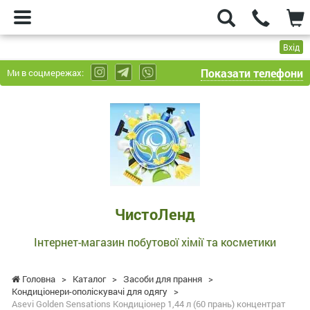
Вхід
Показати телефони
Ми в соцмережах:
ЧистоЛенд
-
Інтернет-
магазин
побутової
хімії
та
ЧистоЛенд
косметики
Інтернет-магазин побутової хімії та косметики
Головна
>
Каталог
>
Засоби для прання
>
Кондиціонери-ополіскувачі для одягу
>
Asevi Golden Sensations Кондиціонер 1,44 л (60 прань) концентрат