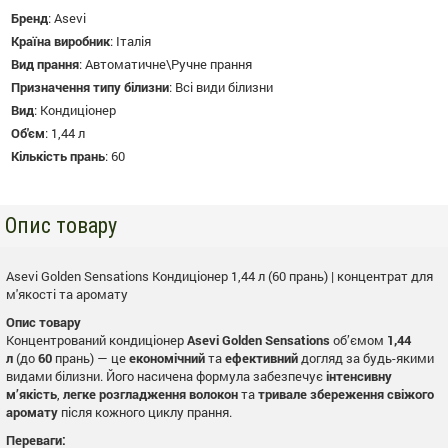
Бренд
:
Asevi
Країна виробник
:
Італія
Вид прання
:
Автоматичне\Ручне прання
Призначення типу білизни
:
Всі види білизни
Вид
:
Кондиціонер
Об'єм
:
1,44 л
Кількість прань
:
60
Опис товару
Asevi Golden Sensations Кондиціонер 1,44 л (60 прань) | концентрат для
м'якості та аромату
Опис товару
Концентрований кондиціонер
Asevi Golden Sensations
об’ємом
1,44
л
(до
60
прань) — це
економічний
та
ефективний
догляд за будь-якими
видами білизни. Його насичена формула забезпечує
інтенсивну
м’якість
,
легке розгладження волокон
та
тривале збереження свіжого
аромату
після кожного циклу прання.
Переваги: