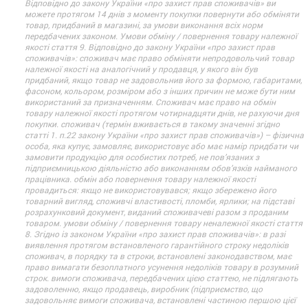
Відповідно до закону України «про захист прав споживачів» ви
можете протягом 14 днів з моменту покупки повернути або обміняти
товар, придбаний в магазині, за умови виконання всіх норм
передбачених законом. Умови обміну / повернення товару належної
якості стаття 9. Відповідно до закону України «про захист прав
споживачів»: споживач має право обміняти непродовольчий товар
належної якості на аналогічний у продавця, у якого він був
придбаний, якщо товар не задовольнив його за формою, габаритами,
фасоном, кольором, розміром або з інших причин не може бути ним
використаний за призначенням. Споживач має право на обмін
товару належної якості протягом чотирнадцяти днів, не рахуючи дня
покупки. споживач (термін вживається в такому значенні згідно
статті 1. п.22 закону України «про захист прав споживачів») – фізична
особа, яка купує, замовляє, використовує або має намір придбати чи
замовити продукцію для особистих потреб, не пов’язаних з
підприємницькою діяльністю або виконанням обов’язків найманого
працівника. обмін або повернення товару належної якості
провадиться: якщо не використовувався; якщо збережено його
товарний вигляд, споживчі властивості, пломби, ярлики; на підставі
розрахунковий документ, виданий споживачеві разом з проданим
товаром. умови обміну / повернення товару неналежної якості стаття
8. Згідно із законом України «про захист прав споживачів»: в разі
виявлення протягом встановленого гарантійного строку недоліків
споживач, в порядку та в строки, встановлені законодавством, має
право вимагати безоплатного усунення недоліків товару в розумний
строк. вимоги споживача, передбачених цією статтею, не підлягають
задоволенню, якщо продавець, виробник (підприємство, що
задовольняє вимоги споживача, встановлені частиною першою цієї