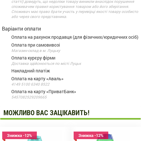
статті) доведуть, що недоліки товару виникли внаслідок порушення
споживачем правил користування товаром або його зберігання.
Споживач має право брати участь у перевірці якості товару особисто
або через свого представника.
Варіанти оплати
Оплата на рахунок продавця (для фізичних/юридичних осіб)
Оплата при самовивозі
Магазин-склад в м. Луцьку
Оплата курєру фірми
Доставка здійснюється по місті Луцьк
Накладний платіж
Оплата на карту «Аваль»
4149 5100 6340 8522
Оплата на карту «ПриватБанк»
5457082529209665
МОЖЛИВО ВАС ЗАЦІКАВИТЬ!
Знижка -12%
Знижка -12%