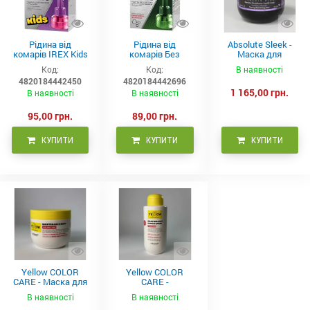
Рідина від
Рідина від
Absolute Sleek -
комарів IREX Kids
комарів Без
Маска для
д/дітей (30 ночей),
запаху IREX (30
неслухняного
Код:
Код:
В наявності
20мл
ночей), 20мл
волосся 300 мл
4820184442450
4820184442696
1 165,00 грн.
В наявності
В наявності
95,00 грн.
89,00 грн.
КУПИТИ
КУПИТИ
КУПИТИ
Yellow COLOR
Yellow COLOR
CARE - Маска для
CARE -
фарбованого
Кондиціонер для
В наявності
В наявності
волосся, 500 мл
фарбованого