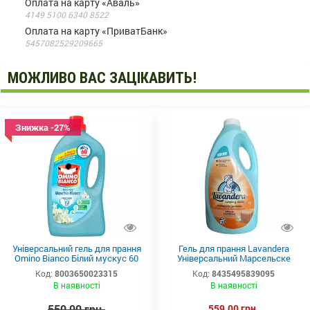
Оплата на карту «Аваль»
4149 5100 6340 8522
Оплата на карту «ПриватБанк»
5457082529209665
МОЖЛИВО ВАС ЗАЦІКАВИТЬ!
Знижка -27%
Універсальний гель для прання
Гель для прання Lavandera
Omino Bianco Білий мускус 60
Універсальний Марсельске
прань 2.4 л
Мило 4950 мл 110 прань
Код:
8003650023315
Код:
8435495839095
В наявності
В наявності
550,00 грн.
559,00 грн.