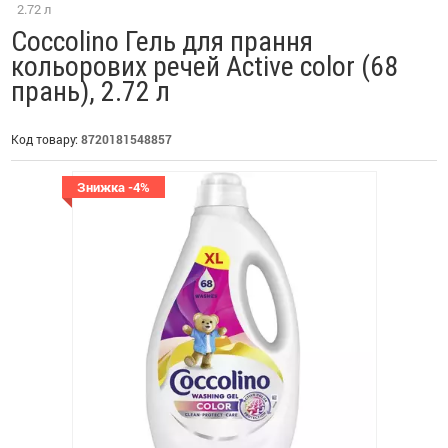
2.72 л
Coccolino Гель для прання
кольорових речей Active color (68
прань), 2.72 л
Код товару:
8720181548857
Знижка -4%