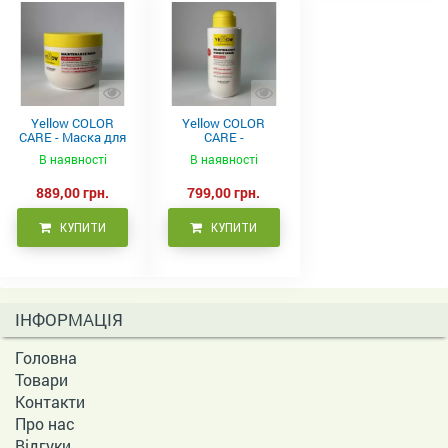
Yellow COLOR
Yellow COLOR
CARE - Маска для
CARE -
фарбованого
Кондиціонер для
В наявності
В наявності
волосся, 500 мл
фарбованого
волосся 500 мл
889,00 грн.
799,00 грн.
КУПИТИ
КУПИТИ
ІНФОРМАЦІЯ
Головна
Товари
Контакти
Про нас
Відгуки