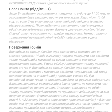
БЕЗКОШТОВНО Доставка здійснюється по місті Луцьк
Нова Пошта (відділення)
Якщо Ви здійснили замовлення з понеділка по суботу до 11.00 год., то
замовлення буде виконано протягом того ж дня. Якщо після 11.00
год., то воно буде виконано на наступний робочий день (в неділю
відправок немає). Після здійснення замовлення, наші менеджери
обов'язково зв'яжуться з вами. Вартість доставки службою "Нова
Пошта" оплачує замовник по тарифах перевізника. Номер товарно-
транспортної накладної очікуйте СМС-повідомленням в день
відправки.
Повернення і обмін
Відповідно до закону України «про захист прав споживачів» ви
можете протягом 14 днів з моменту покупки повернути або обміняти
товар, придбаний в магазині, за умови виконання всіх норм
передбачених законом. Умови обміну / повернення товару належної
якості стаття 9. Відповідно до закону України «про захист прав
споживачів»: споживач має право обміняти непродовольчий товар
належної якості на аналогічний у продавця, у якого він був
придбаний, якщо товар не задовольнив його за формою, габаритами,
фасоном, кольором, розміром або з інших причин не може бути ним
використаний за призначенням. Споживач має право на обмін
товару належної якості протягом чотирнадцяти днів, не рахуючи дня
покупки. споживач (термін вживається в такому значенні згідно
статті 1. п.22 закону України «про захист прав споживачів») – фізична
особа, яка купує, замовляє, використовує або має намір придбати чи
замовити продукцію для особистих потреб, не пов’язаних з
підприємницькою діяльністю або виконанням обов’язків найманого