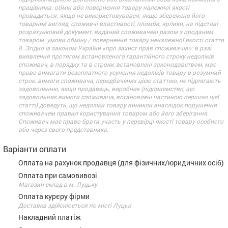
працівника. обмін або повернення товару належної якості
провадиться: якщо не використовувався; якщо збережено його
товарний вигляд, споживчі властивості, пломби, ярлики; на підставі
розрахунковий документ, виданий споживачеві разом з проданим
товаром. умови обміну / повернення товару неналежної якості стаття
8. Згідно із законом України «про захист прав споживачів»: в разі
виявлення протягом встановленого гарантійного строку недоліків
споживач, в порядку та в строки, встановлені законодавством, має
право вимагати безоплатного усунення недоліків товару в розумний
строк. вимоги споживача, передбачених цією статтею, не підлягають
задоволенню, якщо продавець, виробник (підприємство, що
задовольняє вимоги споживача, встановлені частиною першою цієї
статті) доведуть, що недоліки товару виникли внаслідок порушення
споживачем правил користування товаром або його зберігання.
Споживач має право брати участь у перевірці якості товару особисто
або через свого представника.
Варіанти оплати
Оплата на рахунок продавця (для фізичних/юридичних осіб)
Оплата при самовивозі
Магазин-склад в м. Луцьку
Оплата курєру фірми
Доставка здійснюється по місті Луцьк
Накладний платіж