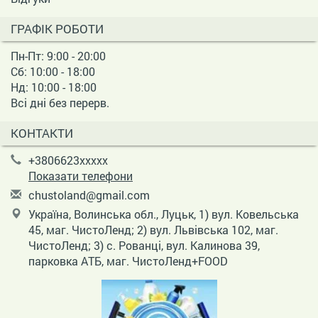
ГРАФІК РОБОТИ
Пн-Пт: 9:00 - 20:00
Сб: 10:00 - 18:00
Нд: 10:00 - 18:00
Всі дні без перерв.
КОНТАКТИ
+3806623xxxxx
Показати телефони
c
hus
tol
and
@gm
ail
.co
m
Україна, Волинська обл., Луцьк, 1) вул. Ковельська
45, маг. ЧистоЛенд; 2) вул. Львівська 102, маг.
ЧистоЛенд; 3) с. Рованці, вул. Калинова 39,
парковка АТБ, маг. ЧистоЛенд+FOOD