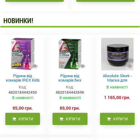
НОВИНКИ!
Рідина від
Рідина від
Absolute Sleek -
комарів IREX Kids
комарів Без
Маска для
д/дітей (30 ночей),
запаху IREX (30
неслухняного
Код:
Код:
В наявності
20мл
ночей), 20мл
волосся 300 мл
4820184442450
4820184442696
1 165,00 грн.
В наявності
В наявності
95,00 грн.
89,00 грн.
КУПИТИ
КУПИТИ
КУПИТИ