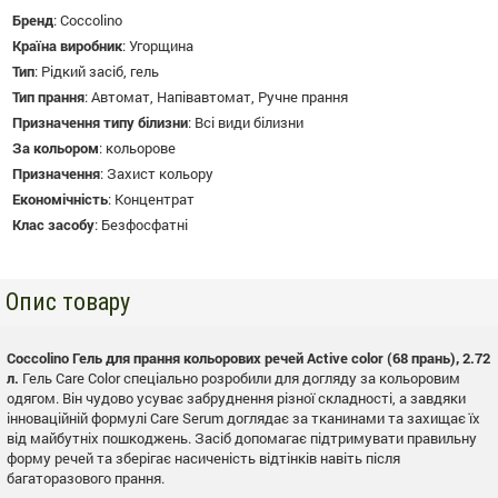
Бренд
:
Coccolino
Країна виробник
:
Угорщина
Тип
:
Рідкий засіб, гель
Тип прання
:
Автомат, Напівавтомат, Ручне прання
Призначення типу білизни
:
Всі види білизни
За кольором
:
кольорове
Призначення
:
Захист кольору
Економічність
:
Концентрат
Клас засобу
:
Безфосфатні
Опис товару
Coccolino Гель для прання кольорових речей Active color (68 прань), 2.72
л.
Гель Care Color спеціально розробили для догляду за кольоровим
одягом. Він чудово усуває забруднення різної складності, а завдяки
інноваційній формулі Care Serum доглядає за тканинами та захищає їх
від майбутніх пошкоджень. Засіб допомагає підтримувати правильну
форму речей та зберігає насиченість відтінків навіть після
багаторазового прання.