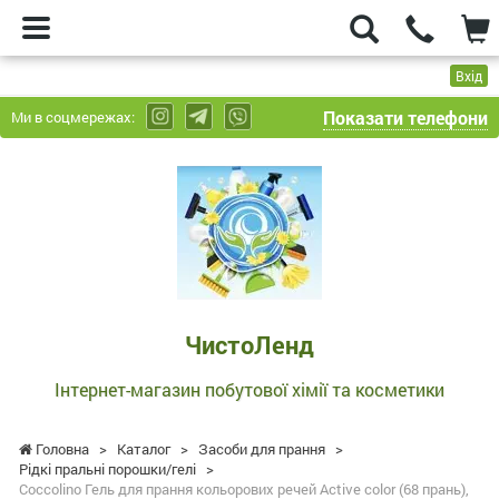
Вхід
Показати телефони
Ми в соцмережах:
ЧистоЛенд
-
Інтернет-
магазин
побутової
хімії
та
ЧистоЛенд
косметики
Інтернет-магазин побутової хімії та косметики
Головна
>
Каталог
>
Засоби для прання
>
Рідкі пральні порошки/гелі
>
Coccolino Гель для прання кольорових речей Active color (68 прань),