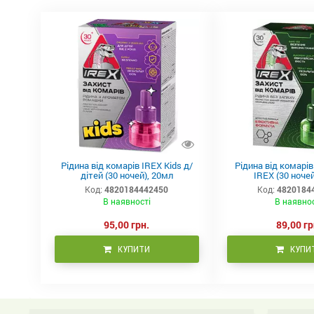
Рідина від комарів IREX Kids д/
Рідина від комарі
дітей (30 ночей), 20мл
IREX (30 ночей
Код:
4820184442450
Код:
4820184
В наявності
В наявно
95,00 грн.
89,00 гр
КУПИТИ
КУПИ