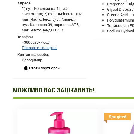
Адреса:
Fragrance – ві
1) вул. Ковельська 45, маг.
Glycol Distear
ЧистоЛенд; 2) вул. Львівська 102,
Stearic Acid –
маг. ЧистоЛенд; 3) с. Рованці,
Polyquaterniu
вул. Калинова 39, парковка АТБ,
Tetrasodium ED
маг. ЧистоЛенд+FOOD
Sodium Hydroxi
Телефон:
+3806623xxxxx
Показати телефони
Контактна особа:
Володимир
Стати партнером
МОЖЛИВО ВАС ЗАЦІКАВИТЬ!
Для дітей