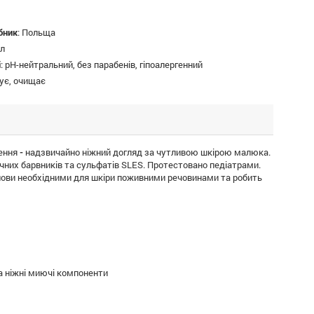
бник
:
Польща
мл
і
:
pH-нейтральний, без парабенів, гіпоалергенний
ує, очищає
ження
-
надзвичайно ніжний догляд за чутливою шкірою малюка.
учних барвників та сульфатів SLES. Протестовано педіатрами.
голови необхідними для шкіри поживними речовинами та робить
 та ніжні миючі компоненти