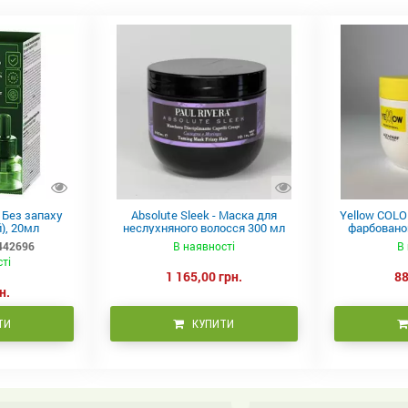
в Без запаху
Absolute Sleek - Маска для
Yellow COLO
), 20мл
неслухняного волосся 300 мл
фарбованог
442696
В наявності
В 
сті
1 165,00 грн.
88
н.
ТИ
КУПИТИ