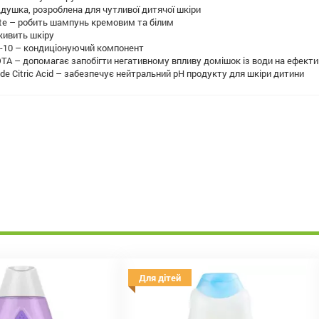
ддушка, розроблена для чутливої дитячої шкіри
ate – робить шампунь кремовим та білим
 живить шкіру
m-10 – кондиціонуючий компонент
TA – допомагає запобігти негативному впливу домішок із води на ефектив
de Citric Acid – забезпечує нейтральний рН продукту для шкіри дитини
Для дітей