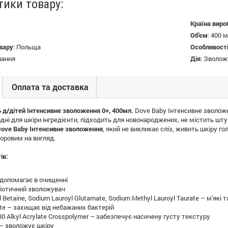
тики товару:
Країна виро
Об'єм
:
400 
вару
:
Польща
Особливост
пання
Дія
:
Зволож
Оплата та доставка
д/дітей Інтенсивне зволоження 0+, 400мл.
Dove Baby Інтенсивне зволо
дні для шкіри інгредієнти, підходить для новонароджених, не містить шт
ove Baby Інтенсивне зволоження
, який не викликає сліз, живить шкіру 
доровим на вигляд.
ів:
 допомагає в очищенні
біотичний зволожувач
 Betaine, Sodium Lauroyl Glutamate, Sodium Methyl Lauroyl Taurate – м'які
te – захищає від небажаних бактерій
30 Alkyl Acrylate Crosspolymer – забезпечує насичену густу текстуру
l – зволожує шкіру