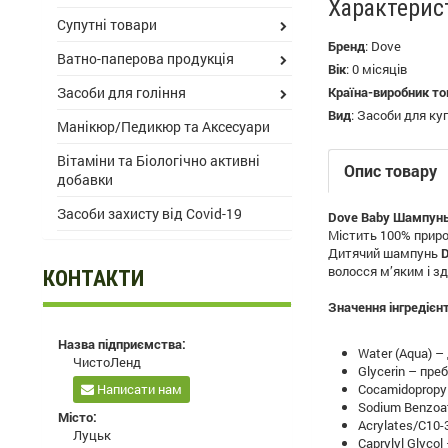
Характерис
Супутні товари
Бренд
:
Dove
Ватно-паперова продукція
Вік
:
0 місяців
Засоби для гоління
Країна-виробник то
Вид
:
Засоби для ку
Манікюр/Педикюр та Аксесуари
Вітаміни та Біологічно активні
Опис товару
добавки
Засоби захисту від Covid-19
Dove Baby Шампунь 
Містить 100% приро
Дитячий шампунь
D
волосся м’яким і з
КОНТАКТИ
Значення інгредієнт
Назва підприємства:
Water (Aqua) –
ЧистоЛенд
Glycerin – пре
Написати нам
Cocamidopropyl
Sodium Benzoa
Місто:
Acrylates/C10-
Луцьк
Caprylyl Glyco