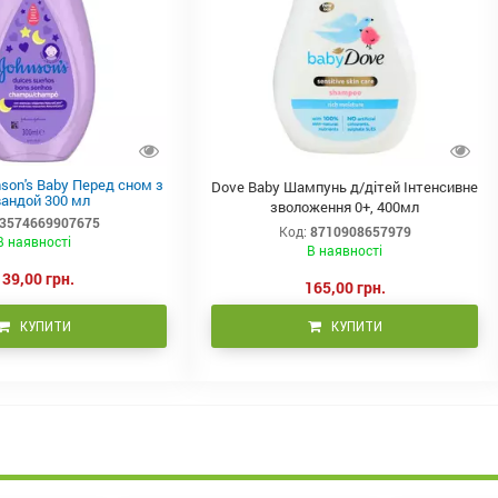
on's Baby Перед сном з
Dove Baby Шампунь д/дітей Інтенсивне
андой 300 мл
зволоження 0+, 400мл
3574669907675
Код:
8710908657979
В наявності
В наявності
139,00 грн.
165,00 грн.
КУПИТИ
КУПИТИ