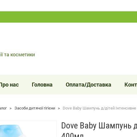
ії та косметики
Про нас
Головна
Оплата/Доставка
Конт
алог
>
Засоби дитячої гігієни
>
Dove Baby Шампунь д/дітей Інтенсивне
Dove Baby Шампунь д
400мл