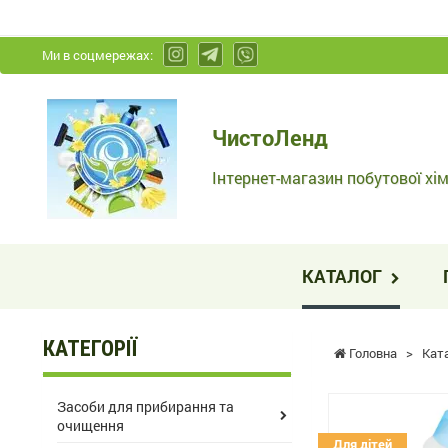
Ми в соцмережах:
ЧистоЛенд
ЧистоЛенд
-
Інтернет-
Інтернет-магазин побутової хім
магазин
побутової
хімії
КАТАЛОГ
та
косметики
КАТЕГОРІЇ
Головна
>
Кат
Засоби для прибирання та
очищення
Для дітей