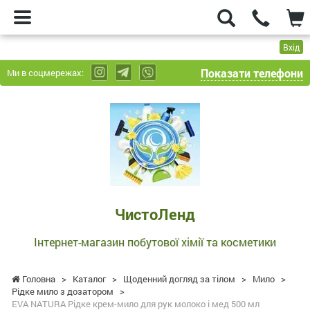
Вхід
Показати телефони
Ми в соцмережах:
ЧистоЛенд
-
Інтернет-
магазин
побутової
хімії
та
ЧистоЛенд
косметики
Інтернет-магазин побутової хімії та косметики
Головна
>
Каталог
>
Щоденний догляд за тілом
>
Мило
>
Рідке мило з дозатором
>
EVA NATURA Рідке крем-мило для рук молоко і мед 500 мл