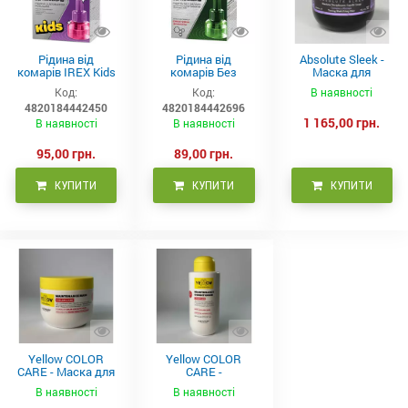
Рідина від
Рідина від
Absolute Sleek -
комарів IREX Kids
комарів Без
Маска для
д/дітей (30 ночей),
запаху IREX (30
неслухняного
Код:
Код:
В наявності
20мл
ночей), 20мл
волосся 300 мл
4820184442450
4820184442696
1 165,00 грн.
В наявності
В наявності
95,00 грн.
89,00 грн.
КУПИТИ
КУПИТИ
КУПИТИ
Yellow COLOR
Yellow COLOR
CARE - Маска для
CARE -
фарбованого
Кондиціонер для
В наявності
В наявності
волосся, 500 мл
фарбованого