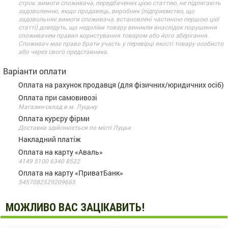
строк. вимоги споживача, передбачених цією статтею, не підлягають
задоволенню, якщо продавець, виробник (підприємство, що
задовольняє вимоги споживача, встановлені частиною першою цієї
статті) доведуть, що недоліки товару виникли внаслідок порушення
споживачем правил користування товаром або його зберігання.
Споживач має право брати участь у перевірці якості товару особисто
або через свого представника.
Варіанти оплати
Оплата на рахунок продавця (для фізичних/юридичних осіб)
Оплата при самовивозі
Магазин-склад в м. Луцьку
Оплата курєру фірми
Доставка здійснюється по місті Луцьк
Накладний платіж
Оплата на карту «Аваль»
4149 5100 6340 8522
Оплата на карту «ПриватБанк»
5457082529209665
МОЖЛИВО ВАС ЗАЦІКАВИТЬ!