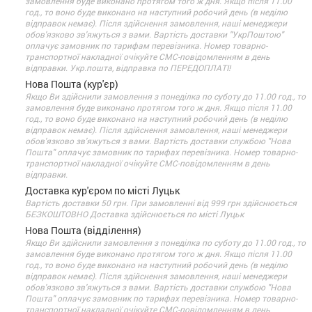
замовлення буде виконано протягом того ж дня. Якщо після 11.00
год., то воно буде виконано на наступний робочий день (в неділю
відправок немає). Після здійснення замовлення, наші менеджери
обов'язково зв'яжуться з вами. Вартість доставки "УкрПоштою"
оплачує замовник по тарифам перевізника. Номер товарно-
транспортної накладної очікуйте СМС-повідомленням в день
відправки. Укр.пошта, відправка по ПЕРЕДОПЛАТІ!
Нова Пошта (кур'єр)
Якщо Ви здійснили замовлення з понеділка по суботу до 11.00 год., то
замовлення буде виконано протягом того ж дня. Якщо після 11.00
год., то воно буде виконано на наступний робочий день (в неділю
відправок немає). Після здійснення замовлення, наші менеджери
обов'язково зв'яжуться з вами. Вартість доставки службою "Нова
Пошта" оплачує замовник по тарифах перевізника. Номер товарно-
транспортної накладної очікуйте СМС-повідомленням в день
відправки.
Доставка кур'єром по місті Луцьк
Вартість доставки 50 грн. При замовленні від 999 грн здійснюється
БЕЗКОШТОВНО Доставка здійснюється по місті Луцьк
Нова Пошта (відділення)
Якщо Ви здійснили замовлення з понеділка по суботу до 11.00 год., то
замовлення буде виконано протягом того ж дня. Якщо після 11.00
год., то воно буде виконано на наступний робочий день (в неділю
відправок немає). Після здійснення замовлення, наші менеджери
обов'язково зв'яжуться з вами. Вартість доставки службою "Нова
Пошта" оплачує замовник по тарифах перевізника. Номер товарно-
транспортної накладної очікуйте СМС-повідомленням в день