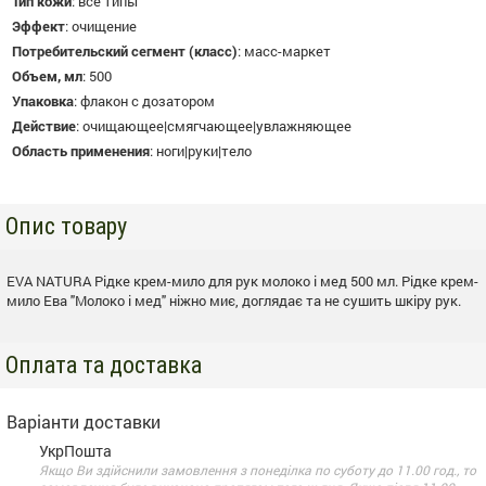
Тип кожи
:
все типы
Эффект
:
очищение
Потребительский сегмент (класс)
:
масс-маркет
Объем, мл
:
500
Упаковка
:
флакон с дозатором
Действие
:
очищающее|смягчающее|увлажняющее
Область применения
:
ноги|руки|тело
Опис товару
EVA NATURA Рідке крем-мило для рук молоко і мед 500 мл. Рідке крем-
мило Ева "Молоко і мед" ніжно миє, доглядає та не сушить шкіру рук.
Оплата та доставка
Варіанти доставки
УкрПошта
Якщо Ви здійснили замовлення з понеділка по суботу до 11.00 год., то