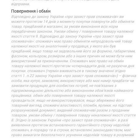
відправки.
Повернення і обмін
Відповідно до закону України «про захист прав споживачів» ви
можете протягом 14 днів з моменту покупки повернути або обміняти
товар, придбаний в магазині, за умови виконання всіх норм
передбачених законом. Умови обміну / повернення товару належної
якості стаття 9. Відповідно до закону України «про захист прав
споживачів»: споживач має право обміняти непродовольчий товар
належної якості на аналогічний у продавця, у якого він був
придбаний, якщо товар не задовольнив його за формою, габаритами,
фасоном, кольором, розміром або з інших причин не може бути ним
використаний за призначенням. Споживач має право на обмін
товару належної якості протягом чотирнадцяти днів, не рахуючи дня
покупки. споживач (термін вживається в такому значенні згідно
статті 1. п.22 закону України «про захист прав споживачів») – фізична
особа, яка купує, замовляє, використовує або має намір придбати чи
замовити продукцію для особистих потреб, не пов’язаних з
підприємницькою діяльністю або виконанням обов’язків найманого
працівника. обмін або повернення товару належної якості
провадиться: якщо не використовувався; якщо збережено його
товарний вигляд, споживчі властивості, пломби, ярлики; на підставі
розрахунковий документ, виданий споживачеві разом з проданим
товаром. умови обміну / повернення товару неналежної якості стаття
8. Згідно із законом України «про захист прав споживачів»: в разі
виявлення протягом встановленого гарантійного строку недоліків
споживач, в порядку та в строки, встановлені законодавством, має
право вимагати безоплатного усунення недоліків товару в розумний