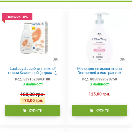
Знижка -8%
Lactacyd засіб д/інтимної
Мило для інтимної гігієни
гігієни Класичний (з дозат.),
Dermomed з екстрактом
200мл
календули 250 мл
Код:
5391520943188
Код:
8050999570758
В наявності
В наявності
188,00 грн.
125,00 грн.
173,00 грн.
КУПИТИ
КУПИТИ