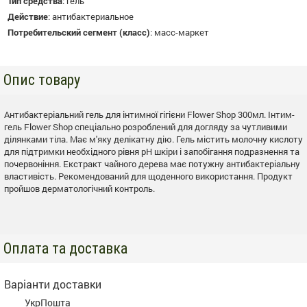
Тип средства
:
гель
Действие
:
антибактериальное
Потребительский сегмент (класс)
:
масс-маркет
Опис товару
Антибактеріальний гель для інтимної гігієни Flower Shop 300мл. Інтим-
гель Flower Shop спеціально розроблений для догляду за чутливими
ділянками тіла. Має м'яку делікатну дію. Гель містить молочну кислоту
для підтримки необхідного рівня рН шкіри і запобігання подразнення та
почервоніння. Екстракт чайного дерева має потужну антибактеріальну
властивість. Рекомендований для щоденного використання. Продукт
пройшов дерматологічний контроль.
Оплата та доставка
Варіанти доставки
УкрПошта