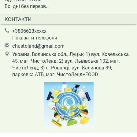
Всі дні без перерв.
КОНТАКТИ
+3806623xxxxx
Показати телефони
c
hus
tol
and
@gm
ail
.co
m
Україна, Волинська обл., Луцьк, 1) вул. Ковельська
45, маг. ЧистоЛенд; 2) вул. Львівська 102, маг.
ЧистоЛенд; 3) с. Рованці, вул. Калинова 39,
парковка АТБ, маг. ЧистоЛенд+FOOD