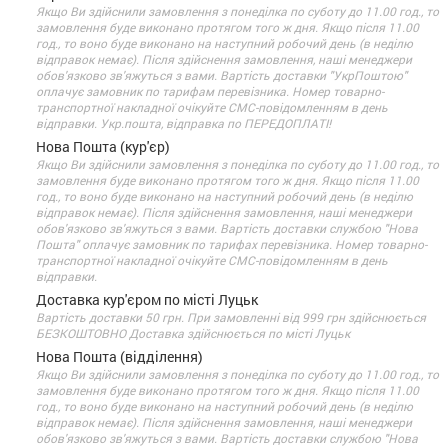
Якщо Ви здійснили замовлення з понеділка по суботу до 11.00 год., то
замовлення буде виконано протягом того ж дня. Якщо після 11.00
год., то воно буде виконано на наступний робочий день (в неділю
відправок немає). Після здійснення замовлення, наші менеджери
обов'язково зв'яжуться з вами. Вартість доставки "УкрПоштою"
оплачує замовник по тарифам перевізника. Номер товарно-
транспортної накладної очікуйте СМС-повідомленням в день
відправки. Укр.пошта, відправка по ПЕРЕДОПЛАТІ!
Нова Пошта (кур'єр)
Якщо Ви здійснили замовлення з понеділка по суботу до 11.00 год., то
замовлення буде виконано протягом того ж дня. Якщо після 11.00
год., то воно буде виконано на наступний робочий день (в неділю
відправок немає). Після здійснення замовлення, наші менеджери
обов'язково зв'яжуться з вами. Вартість доставки службою "Нова
Пошта" оплачує замовник по тарифах перевізника. Номер товарно-
транспортної накладної очікуйте СМС-повідомленням в день
відправки.
Доставка кур'єром по місті Луцьк
Вартість доставки 50 грн. При замовленні від 999 грн здійснюється
БЕЗКОШТОВНО Доставка здійснюється по місті Луцьк
Нова Пошта (відділення)
Якщо Ви здійснили замовлення з понеділка по суботу до 11.00 год., то
замовлення буде виконано протягом того ж дня. Якщо після 11.00
год., то воно буде виконано на наступний робочий день (в неділю
відправок немає). Після здійснення замовлення, наші менеджери
обов'язково зв'яжуться з вами. Вартість доставки службою "Нова