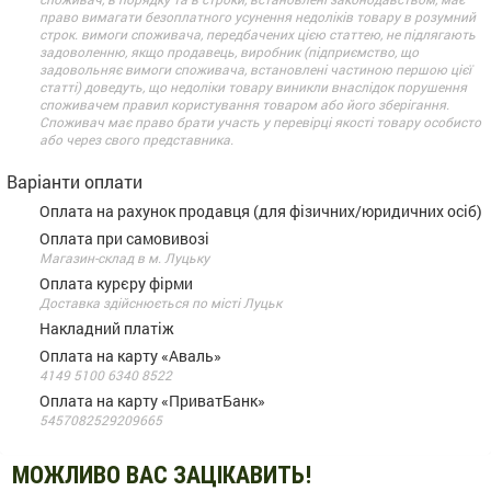
право вимагати безоплатного усунення недоліків товару в розумний
строк. вимоги споживача, передбачених цією статтею, не підлягають
задоволенню, якщо продавець, виробник (підприємство, що
задовольняє вимоги споживача, встановлені частиною першою цієї
статті) доведуть, що недоліки товару виникли внаслідок порушення
споживачем правил користування товаром або його зберігання.
Споживач має право брати участь у перевірці якості товару особисто
або через свого представника.
Варіанти оплати
Оплата на рахунок продавця (для фізичних/юридичних осіб)
Оплата при самовивозі
Магазин-склад в м. Луцьку
Оплата курєру фірми
Доставка здійснюється по місті Луцьк
Накладний платіж
Оплата на карту «Аваль»
4149 5100 6340 8522
Оплата на карту «ПриватБанк»
5457082529209665
МОЖЛИВО ВАС ЗАЦІКАВИТЬ!