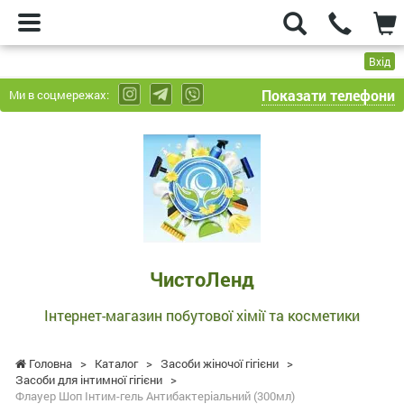
Вхід
Показати телефони
Ми в соцмережах:
ЧистоЛенд
-
Інтернет-
магазин
побутової
хімії
та
ЧистоЛенд
косметики
Інтернет-магазин побутової хімії та косметики
Головна
>
Каталог
>
Засоби жіночої гігієни
>
Засоби для інтимної гігієни
>
Флауер Шоп Інтим-гель Антибактеріальний (300мл)