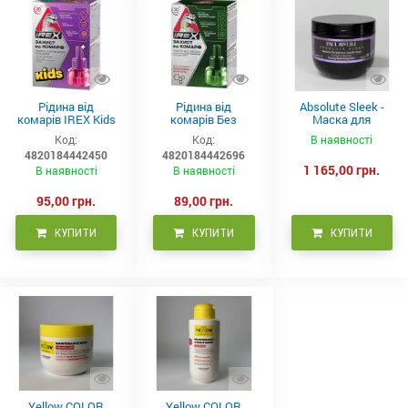
Рідина від
Рідина від
Absolute Sleek -
комарів IREX Kids
комарів Без
Маска для
д/дітей (30 ночей),
запаху IREX (30
неслухняного
Код:
Код:
В наявності
20мл
ночей), 20мл
волосся 300 мл
4820184442450
4820184442696
1 165,00 грн.
В наявності
В наявності
95,00 грн.
89,00 грн.
КУПИТИ
КУПИТИ
КУПИТИ
Yellow COLOR
Yellow COLOR