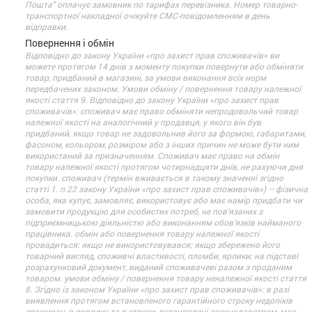
Пошта" оплачує замовник по тарифах перевізника. Номер товарно-
транспортної накладної очікуйте СМС-повідомленням в день
відправки.
Повернення і обмін
Відповідно до закону України «про захист прав споживачів» ви
можете протягом 14 днів з моменту покупки повернути або обміняти
товар, придбаний в магазині, за умови виконання всіх норм
передбачених законом. Умови обміну / повернення товару належної
якості стаття 9. Відповідно до закону України «про захист прав
споживачів»: споживач має право обміняти непродовольчий товар
належної якості на аналогічний у продавця, у якого він був
придбаний, якщо товар не задовольнив його за формою, габаритами,
фасоном, кольором, розміром або з інших причин не може бути ним
використаний за призначенням. Споживач має право на обмін
товару належної якості протягом чотирнадцяти днів, не рахуючи дня
покупки. споживач (термін вживається в такому значенні згідно
статті 1. п.22 закону України «про захист прав споживачів») – фізична
особа, яка купує, замовляє, використовує або має намір придбати чи
замовити продукцію для особистих потреб, не пов’язаних з
підприємницькою діяльністю або виконанням обов’язків найманого
працівника. обмін або повернення товару належної якості
провадиться: якщо не використовувався; якщо збережено його
товарний вигляд, споживчі властивості, пломби, ярлики; на підставі
розрахунковий документ, виданий споживачеві разом з проданим
товаром. умови обміну / повернення товару неналежної якості стаття
8. Згідно із законом України «про захист прав споживачів»: в разі
виявлення протягом встановленого гарантійного строку недоліків
споживач, в порядку та в строки, встановлені законодавством, має