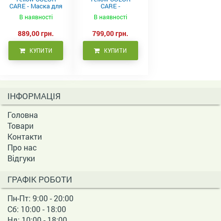
CARE - Маска для
CARE -
фарбованого
Кондиціонер для
В наявності
В наявності
волосся, 500 мл
фарбованого
волосся 500 мл
889,00 грн.
799,00 грн.
КУПИТИ
КУПИТИ
ІНФОРМАЦІЯ
Головна
Товари
Контакти
Про нас
Відгуки
ГРАФІК РОБОТИ
Пн-Пт: 9:00 - 20:00
Сб: 10:00 - 18:00
Нд: 10:00 - 18:00