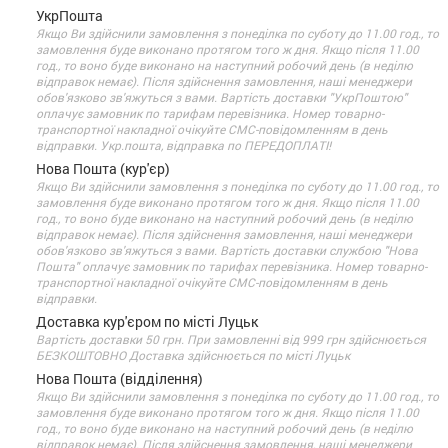
УкрПошта
Якщо Ви здійснили замовлення з понеділка по суботу до 11.00 год., то
замовлення буде виконано протягом того ж дня. Якщо після 11.00
год., то воно буде виконано на наступний робочий день (в неділю
відправок немає). Після здійснення замовлення, наші менеджери
обов'язково зв'яжуться з вами. Вартість доставки "УкрПоштою"
оплачує замовник по тарифам перевізника. Номер товарно-
транспортної накладної очікуйте СМС-повідомленням в день
відправки. Укр.пошта, відправка по ПЕРЕДОПЛАТІ!
Нова Пошта (кур'єр)
Якщо Ви здійснили замовлення з понеділка по суботу до 11.00 год., то
замовлення буде виконано протягом того ж дня. Якщо після 11.00
год., то воно буде виконано на наступний робочий день (в неділю
відправок немає). Після здійснення замовлення, наші менеджери
обов'язково зв'яжуться з вами. Вартість доставки службою "Нова
Пошта" оплачує замовник по тарифах перевізника. Номер товарно-
транспортної накладної очікуйте СМС-повідомленням в день
відправки.
Доставка кур'єром по місті Луцьк
Вартість доставки 50 грн. При замовленні від 999 грн здійснюється
БЕЗКОШТОВНО Доставка здійснюється по місті Луцьк
Нова Пошта (відділення)
Якщо Ви здійснили замовлення з понеділка по суботу до 11.00 год., то
замовлення буде виконано протягом того ж дня. Якщо після 11.00
год., то воно буде виконано на наступний робочий день (в неділю
відправок немає). Після здійснення замовлення, наші менеджери