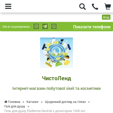
Вхід
Показати телефони
Ми в соцмережах:
ЧистоЛенд
-
Інтернет-
магазин
побутової
хімії
та
ЧистоЛенд
косметики
Інтернет-магазин побутової хімії та косметики
Головна
>
Каталог
>
Щоденний догляд за тілом
>
Гелі для душу
>
Гель для душу Eloderma Neutral з дозатором 1000 мл