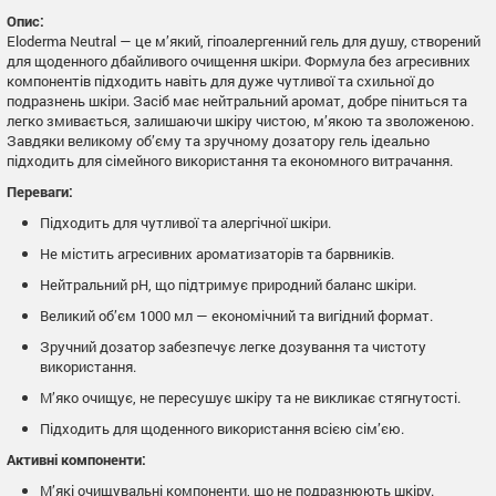
р
Опис:
о
Eloderma Neutral — це м’який, гіпоалергенний гель для душу, створений
г
для щоденного дбайливого очищення шкіри. Формула без агресивних
р
компонентів підходить навіть для дуже чутливої та схильної до
подразнень шкіри. Засіб має нейтральний аромат, добре піниться та
а
легко змивається, залишаючи шкіру чистою, м’якою та зволоженою.
м
Завдяки великому об’єму та зручному дозатору гель ідеально
а
підходить для сімейного використання та економного витрачання.
C
h
Переваги:
a
Підходить для чутливої та алергічної шкіри.
t
Не містить агресивних ароматизаторів та барвників.
G
P
Нейтральний pH, що підтримує природний баланс шкіри.
T
Великий об’єм 1000 мл — економічний та вигідний формат.
с
к
Зручний дозатор забезпечує легке дозування та чистоту
використання.
а
з
М’яко очищує, не пересушує шкіру та не викликає стягнутості.
а
Підходить для щоденного використання всією сім’єю.
л
а
Активні компоненти:
:
М’які очищувальні компоненти, що не подразнюють шкіру.