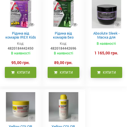
Рідина від
Рідина від
Absolute Sleek -
комарів IREX Kids
комарів Без
Маска для
д/дітей (30 ночей),
запаху IREX (30
неслухняного
Код:
Код:
В наявності
20мл
ночей), 20мл
волосся 300 мл
4820184442450
4820184442696
1 165,00 грн.
В наявності
В наявності
95,00 грн.
89,00 грн.
КУПИТИ
КУПИТИ
КУПИТИ
Yellow COLOR
Yellow COLOR