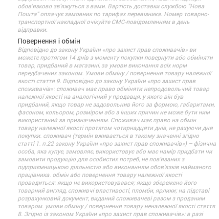
обов'язково зв'яжуться з вами. Вартість доставки службою "Нова
Пошта" оплачує замовник по тарифах перевізника. Номер товарно-
транспортної накладної очікуйте СМС-повідомленням в день
відправки.
Повернення і обмін
Відповідно до закону України «про захист прав споживачів» ви
можете протягом 14 днів з моменту покупки повернути або обміняти
товар, придбаний в магазині, за умови виконання всіх норм
передбачених законом. Умови обміну / повернення товару належної
якості стаття 9. Відповідно до закону України «про захист прав
споживачів»: споживач має право обміняти непродовольчий товар
належної якості на аналогічний у продавця, у якого він був
придбаний, якщо товар не задовольнив його за формою, габаритами,
фасоном, кольором, розміром або з інших причин не може бути ним
використаний за призначенням. Споживач має право на обмін
товару належної якості протягом чотирнадцяти днів, не рахуючи дня
покупки. споживач (термін вживається в такому значенні згідно
статті 1. п.22 закону України «про захист прав споживачів») – фізична
особа, яка купує, замовляє, використовує або має намір придбати чи
замовити продукцію для особистих потреб, не пов’язаних з
підприємницькою діяльністю або виконанням обов’язків найманого
працівника. обмін або повернення товару належної якості
провадиться: якщо не використовувався; якщо збережено його
товарний вигляд, споживчі властивості, пломби, ярлики; на підставі
розрахунковий документ, виданий споживачеві разом з проданим
товаром. умови обміну / повернення товару неналежної якості стаття
8. Згідно із законом України «про захист прав споживачів»: в разі