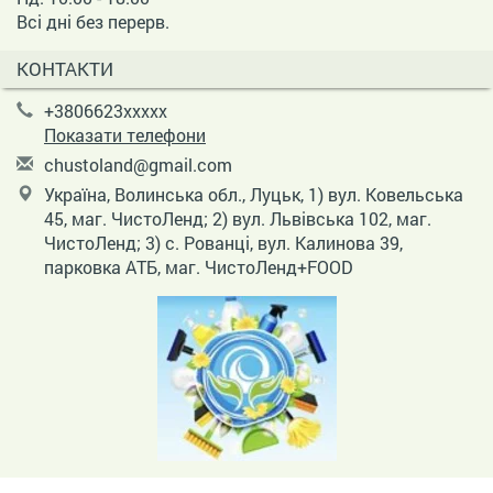
Всі дні без перерв.
КОНТАКТИ
+3806623xxxxx
Показати телефони
c
hus
tol
and
@gm
ail
.co
m
Україна, Волинська обл., Луцьк, 1) вул. Ковельська
45, маг. ЧистоЛенд; 2) вул. Львівська 102, маг.
ЧистоЛенд; 3) с. Рованці, вул. Калинова 39,
парковка АТБ, маг. ЧистоЛенд+FOOD