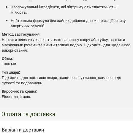
Зволожувальні інгредієнти, які підтримують еластичність і
м’якість.
Нейтральна формула без зайвих добавок для мінімізації ризику
алергічних реакцій.
Метод застосування:
Нанести невелику кількість гелю на вологу шкіру або губку, вспінити
масажними рухами та змити теплою водою. Підходить для щоденного
використання.
Об’єм:
1000 мл
Тип шкіри:
Підходить для всіх типів шкіри, включно з чутливою, схильною до
сухості та подразнень.
Виробник та країна:
Eloderma, Італія.
Оплата та доставка
Варіанти доставки