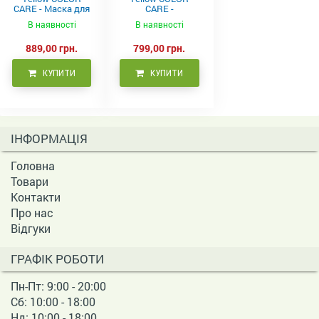
CARE - Маска для
CARE -
фарбованого
Кондиціонер для
В наявності
В наявності
волосся, 500 мл
фарбованого
волосся 500 мл
889,00 грн.
799,00 грн.
КУПИТИ
КУПИТИ
ІНФОРМАЦІЯ
Головна
Товари
Контакти
Про нас
Відгуки
ГРАФІК РОБОТИ
Пн-Пт: 9:00 - 20:00
Сб: 10:00 - 18:00
Нд: 10:00 - 18:00