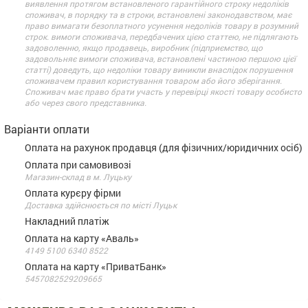
виявлення протягом встановленого гарантійного строку недоліків
споживач, в порядку та в строки, встановлені законодавством, має
право вимагати безоплатного усунення недоліків товару в розумний
строк. вимоги споживача, передбачених цією статтею, не підлягають
задоволенню, якщо продавець, виробник (підприємство, що
задовольняє вимоги споживача, встановлені частиною першою цієї
статті) доведуть, що недоліки товару виникли внаслідок порушення
споживачем правил користування товаром або його зберігання.
Споживач має право брати участь у перевірці якості товару особисто
або через свого представника.
Варіанти оплати
Оплата на рахунок продавця (для фізичних/юридичних осіб)
Оплата при самовивозі
Магазин-склад в м. Луцьку
Оплата курєру фірми
Доставка здійснюється по місті Луцьк
Накладний платіж
Оплата на карту «Аваль»
4149 5100 6340 8522
Оплата на карту «ПриватБанк»
5457082529209665