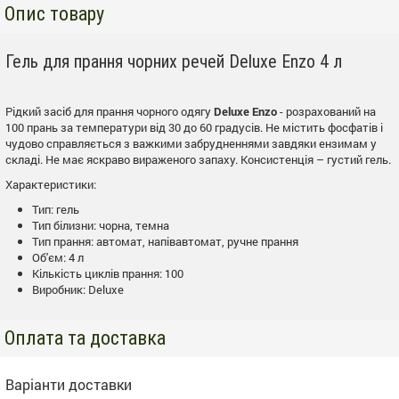
Опис товару
Гель для прання чорних речей Deluxe Enzo 4 л
Рідкий засіб для прання чорного одягу
Deluxe Enzo
- розрахований на
100 прань за температури від 30 до 60 градусів. Не містить фосфатів і
чудово справляється з важкими забрудненнями завдяки ензимам у
складі. Не має яскраво вираженого запаху. Консистенція – густий гель.
Характеристики:
Тип: гель
Тип білизни: чорна, темна
Тип прання: автомат, напівавтомат, ручне прання
Об'єм: 4 л
Кількість циклів прання: 100
Виробник: Deluxe
Оплата та доставка
Варіанти доставки