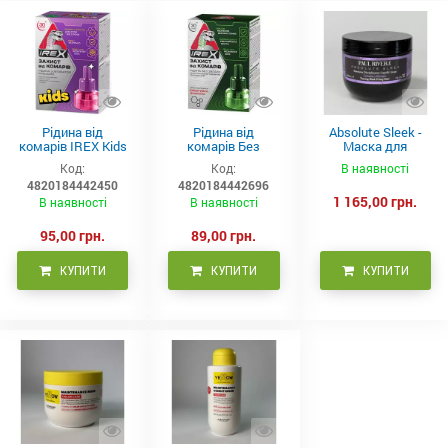
Рідина від
Рідина від
Absolute Sleek -
комарів IREX Kids
комарів Без
Маска для
д/дітей (30 ночей),
запаху IREX (30
неслухняного
Код:
Код:
В наявності
20мл
ночей), 20мл
волосся 300 мл
4820184442450
4820184442696
1 165,00 грн.
В наявності
В наявності
95,00 грн.
89,00 грн.
КУПИТИ
КУПИТИ
КУПИТИ