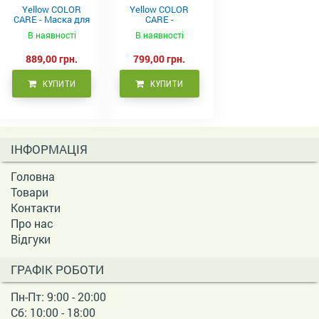
Yellow COLOR
Yellow COLOR
CARE - Маска для
CARE -
фарбованого
Кондиціонер для
В наявності
В наявності
волосся, 500 мл
фарбованого
волосся 500 мл
889,00 грн.
799,00 грн.
КУПИТИ
КУПИТИ
ІНФОРМАЦІЯ
Головна
Товари
Контакти
Про нас
Відгуки
ГРАФІК РОБОТИ
Пн-Пт: 9:00 - 20:00
Сб: 10:00 - 18:00