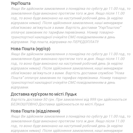
УкрПошта
Якщо Ви здійснили замовлення з понеділка по суботу до 11.00 год., то
замовлення буде виконано протягом того ж дня. Якщо після 11.00
год., то воно буде виконано на наступний робочий день (в неділю
відправок немає). Після здійснення замовлення, наші менеджери
обов'язково зв'яжуться з вами. Вартість доставки "УкрПоштою"
оплачує замовник по тарифам перевізника. Номер товарно-
транспортної накладної очікуйте СМС-повідомленням в день
відправки. Укр.пошта, відправка по ПЕРЕДОПЛАТІ!
Нова Пошта (кур'єр)
Якщо Ви здійснили замовлення з понеділка по суботу до 11.00 год., то
замовлення буде виконано протягом того ж дня. Якщо після 11.00
год., то воно буде виконано на наступний робочий день (в неділю
відправок немає). Після здійснення замовлення, наші менеджери
обов'язково зв'яжуться з вами. Вартість доставки службою "Нова
Пошта" оплачує замовник по тарифах перевізника. Номер товарно-
транспортної накладної очікуйте СМС-повідомленням в день
відправки.
Доставка кур'єром по місті Луцьк
Вартість доставки 50 грн. При замовленні від 999 грн здійснюється
БЕЗКОШТОВНО Доставка здійснюється по місті Луцьк
Нова Пошта (відділення)
Якщо Ви здійснили замовлення з понеділка по суботу до 11.00 год., то
замовлення буде виконано протягом того ж дня. Якщо після 11.00
год., то воно буде виконано на наступний робочий день (в неділю
відправок немає). Після здійснення замовлення, наші менеджери