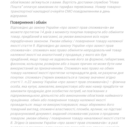
обов'язково зв'яжуться з вами. Вартість доставки службою "Нова
Пошта" оплачує замовник по тарифах перевізника. Номер товарно-
транспортної накладної очікуйте СМС-повідомленням в день
відправки.
Повернення і обмін
Відповідно до закону України «про захист прав споживачів» ви
можете протягом 14 днів з моменту покупки повернути або обміняти
товар, придбаний в магазині, за умови виконання всіх норм
передбачених законом. Умови обміну / повернення товару належної
якості стаття 9. Відповідно до закону України «про захист прав
споживачів»: споживач має право обміняти непродовольчий товар
належної якості на аналогічний у продавця, у якого він був
придбаний, якщо товар не задовольнив його за формою, габаритами,
фасоном, кольором, розміром або з інших причин не може бути ним
використаний за призначенням. Споживач має право на обмін
товару належної якості протягом чотирнадцяти днів, не рахуючи дня
покупки. споживач (термін вживається в такому значенні згідно
статті 1. п.22 закону України «про захист прав споживачів») – фізична
особа, яка купує, замовляє, використовує або має намір придбати чи
замовити продукцію для особистих потреб, не пов’язаних з
підприємницькою діяльністю або виконанням обов’язків найманого
працівника. обмін або повернення товару належної якості
провадиться: якщо не використовувався; якщо збережено його
товарний вигляд, споживчі властивості, пломби, ярлики; на підставі
розрахунковий документ, виданий споживачеві разом з проданим
товаром. умови обміну / повернення товару неналежної якості стаття
8. Згідно із законом України «про захист прав споживачів»: в разі