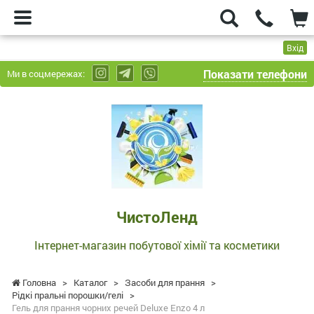
Вхід
Показати телефони
Ми в соцмережах:
ЧистоЛенд
-
Інтернет-
магазин
побутової
хімії
та
ЧистоЛенд
косметики
Інтернет-магазин побутової хімії та косметики
Головна
>
Каталог
>
Засоби для прання
>
Рідкі пральні порошки/гелі
>
Гель для прання чорних речей Deluxe Enzo 4 л