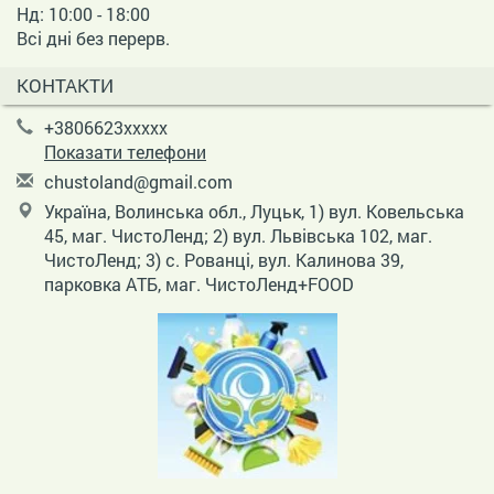
Нд: 10:00 - 18:00
Всі дні без перерв.
КОНТАКТИ
+3806623xxxxx
Показати телефони
c
hus
tol
and
@gm
ail
.co
m
Україна, Волинська обл., Луцьк, 1) вул. Ковельська
45, маг. ЧистоЛенд; 2) вул. Львівська 102, маг.
ЧистоЛенд; 3) с. Рованці, вул. Калинова 39,
парковка АТБ, маг. ЧистоЛенд+FOOD