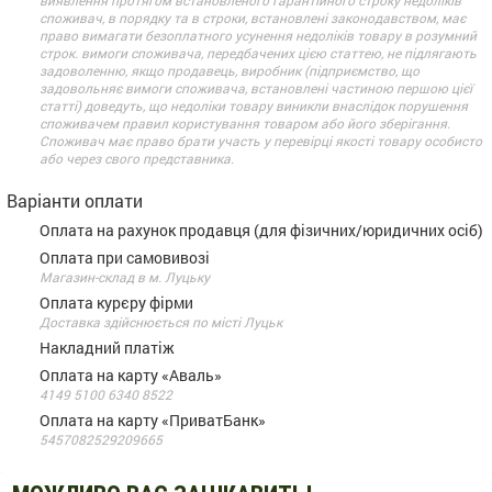
виявлення протягом встановленого гарантійного строку недоліків
споживач, в порядку та в строки, встановлені законодавством, має
право вимагати безоплатного усунення недоліків товару в розумний
строк. вимоги споживача, передбачених цією статтею, не підлягають
задоволенню, якщо продавець, виробник (підприємство, що
задовольняє вимоги споживача, встановлені частиною першою цієї
статті) доведуть, що недоліки товару виникли внаслідок порушення
споживачем правил користування товаром або його зберігання.
Споживач має право брати участь у перевірці якості товару особисто
або через свого представника.
Варіанти оплати
Оплата на рахунок продавця (для фізичних/юридичних осіб)
Оплата при самовивозі
Магазин-склад в м. Луцьку
Оплата курєру фірми
Доставка здійснюється по місті Луцьк
Накладний платіж
Оплата на карту «Аваль»
4149 5100 6340 8522
Оплата на карту «ПриватБанк»
5457082529209665