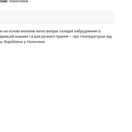
бник
:
Німеччина
м на основі ензимів легко випрає складні забруднення із
пральній машині та для ручного прання – при температурах від
нь. Вироблено у Німеччині.