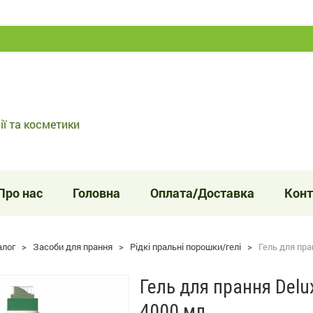
ії та косметики
Про нас
Головна
Оплата/Доставка
Конт
алог
>
Засоби для прання
>
Рідкі пральні порошки/гелі
>
Гель для пра
Гель для прання Delu
4000 мл