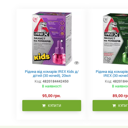
Рідина від комарів IREX Kids д/
Рідина від комарі
дітей (30 ночей), 20мл
IREX (30 ночей
Код:
4820184442450
Код:
4820184
В наявності
В наявно
95,00 грн.
89,00 гр
КУПИТИ
КУПИ