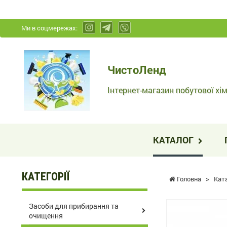
Ми в соцмережах:
ЧистоЛенд
ЧистоЛенд
-
Інтернет-
Інтернет-магазин побутової хім
магазин
побутової
хімії
КАТАЛОГ
та
косметики
КАТЕГОРІЇ
Головна
>
Кат
Засоби для прибирання та
очищення