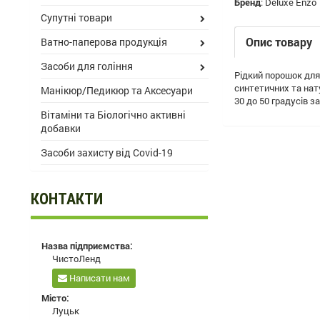
Бренд
:
Deluxe Enzo
Супутні товари
Опис товару
Ватно-паперова продукція
Засоби для гоління
Рідкий порошок для 
синтетичних та нат
Манікюр/Педикюр та Аксесуари
30 до 50 градусів з
Вітаміни та Біологічно активні
добавки
Засоби захисту від Covid-19
КОНТАКТИ
Назва підприємства:
ЧистоЛенд
Написати нам
Місто:
Луцьк