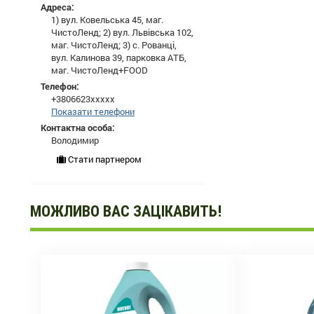
Адреса:
1) вул. Ковельська 45, маг.
ЧистоЛенд; 2) вул. Львівська 102,
маг. ЧистоЛенд; 3) с. Рованці,
вул. Калинова 39, парковка АТБ,
маг. ЧистоЛенд+FOOD
Телефон:
+3806623xxxxx
Показати телефони
Контактна особа:
Володимир
Стати партнером
МОЖЛИВО ВАС ЗАЦІКАВИТЬ!