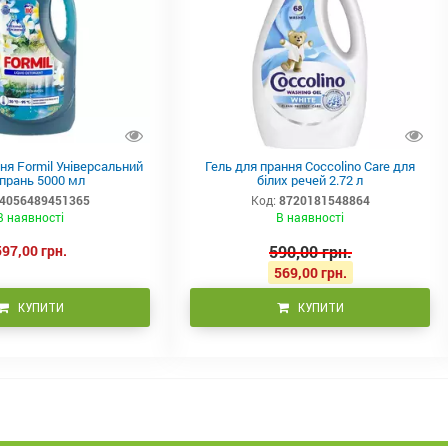
ня Formil Універсальний
Гель для прання Coccolino Care для
 прань 5000 мл
білих речей 2.72 л
4056489451365
Код:
8720181548864
В наявності
В наявності
597,00 грн.
590,00 грн.
569,00 грн.
КУПИТИ
КУПИТИ