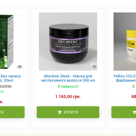
в Без запаху
Absolute Sleek - Маска для
Yellow COLO
), 20мл
неслухняного волосся 300 мл
фарбованог
442696
В наявності
В 
сті
1 165,00 грн.
88
н.
ТИ
КУПИТИ