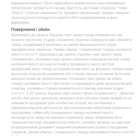
відправок немає). Після здійснення замовлення, наші менеджери
обов'язково зв'яжуться з вами. Вартість доставки службою "Нова
Пошта" оплачує замовник по тарифах перевізника. Номер товарно-
транспортної накладної очікуйте СМС-повідомленням в день
відправки.
Повернення і обмін
Відповідно до закону України «про захист прав споживачів» ви
можете протягом 14 днів з моменту покупки повернути або обміняти
товар, придбаний в магазині, за умови виконання всіх норм
передбачених законом. Умови обміну / повернення товару належної
якості стаття 9. Відповідно до закону України «про захист прав
споживачів»: споживач має право обміняти непродовольчий товар
належної якості на аналогічний у продавця, у якого він був
придбаний, якщо товар не задовольнив його за формою, габаритами,
фасоном, кольором, розміром або з інших причин не може бути ним
використаний за призначенням. Споживач має право на обмін
товару належної якості протягом чотирнадцяти днів, не рахуючи дня
покупки. споживач (термін вживається в такому значенні згідно
статті 1. п.22 закону України «про захист прав споживачів») – фізична
особа, яка купує, замовляє, використовує або має намір придбати чи
замовити продукцію для особистих потреб, не пов’язаних з
підприємницькою діяльністю або виконанням обов’язків найманого
працівника. обмін або повернення товару належної якості
провадиться: якщо не використовувався; якщо збережено його
товарний вигляд, споживчі властивості, пломби, ярлики; на підставі
розрахунковий документ, виданий споживачеві разом з проданим
товаром. умови обміну / повернення товару неналежної якості стаття