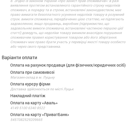
8. Згідно із законом України «про захист прав споживачів»: в разі
виявлення протягом встановленого гарантійного строку недоліків
споживач, в порядку та в строки, встановлені законодавством, має
право вимагати безоплатного усунення недоліків товару в розумний
строк. вимоги споживача, передбачених цією статтею, не підлягають
задоволенню, якщо продавець, виробник (підприємство, що
задовольняє вимоги споживача, встановлені частиною першою цієї
статті) доведуть, що недоліки товару виникли внаслідок порушення
споживачем правил користування товаром або його зберігання.
Споживач має право брати участь у перевірці якості товару особисто
або через свого представника.
Варіанти оплати
Оплата на рахунок продавця (для фізичних/юридичних осіб)
Оплата при самовивозі
Магазин-склад в м. Луцьку
Оплата курєру фірми
Доставка здійснюється по місті Луцьк
Накладний платіж
Оплата на карту «Аваль»
4149 5100 6340 8522
Оплата на карту «ПриватБанк»
5457082529209665