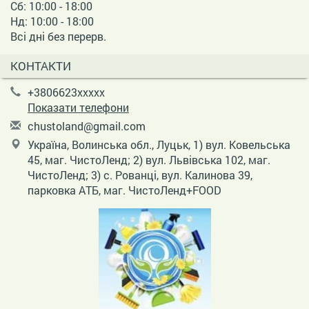
Сб: 10:00 - 18:00
Нд: 10:00 - 18:00
Всі дні без перерв.
КОНТАКТИ
+3806623xxxxx
Показати телефони
c
hus
tol
and
@gm
ail
.co
m
Україна, Волинська обл., Луцьк, 1) вул. Ковельська
45, маг. ЧистоЛенд; 2) вул. Львівська 102, маг.
ЧистоЛенд; 3) с. Рованці, вул. Калинова 39,
парковка АТБ, маг. ЧистоЛенд+FOOD