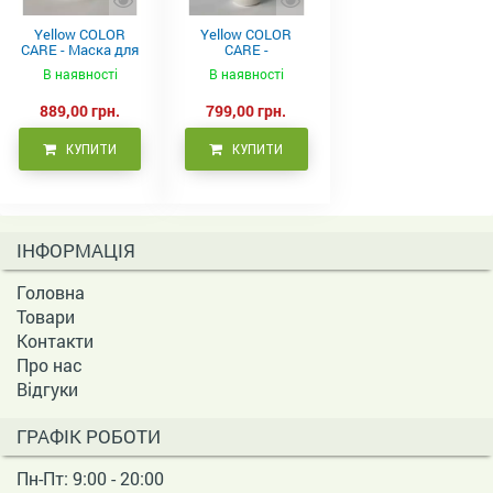
Yellow COLOR
Yellow COLOR
CARE - Маска для
CARE -
фарбованого
Кондиціонер для
В наявності
В наявності
волосся, 500 мл
фарбованого
волосся 500 мл
889,00 грн.
799,00 грн.
КУПИТИ
КУПИТИ
ІНФОРМАЦІЯ
Головна
Товари
Контакти
Про нас
Відгуки
ГРАФІК РОБОТИ
Пн-Пт: 9:00 - 20:00