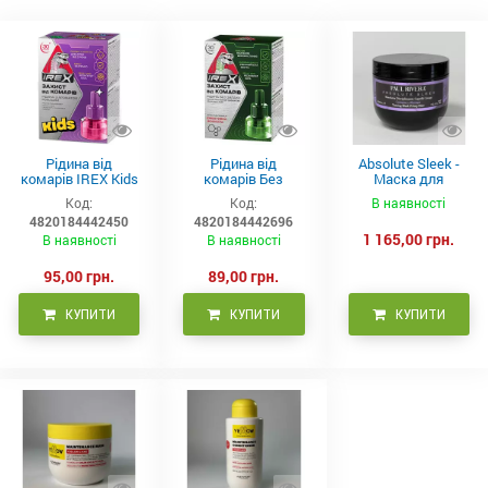
Рідина від
Рідина від
Absolute Sleek -
комарів IREX Kids
комарів Без
Маска для
д/дітей (30 ночей),
запаху IREX (30
неслухняного
Код:
Код:
В наявності
20мл
ночей), 20мл
волосся 300 мл
4820184442450
4820184442696
1 165,00 грн.
В наявності
В наявності
95,00 грн.
89,00 грн.
КУПИТИ
КУПИТИ
КУПИТИ