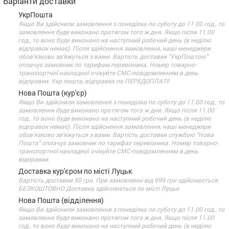
Варіанти доставки
УкрПошта
Якщо Ви здійснили замовлення з понеділка по суботу до 11.00 год., то
замовлення буде виконано протягом того ж дня. Якщо після 11.00
год., то воно буде виконано на наступний робочий день (в неділю
відправок немає). Після здійснення замовлення, наші менеджери
обов'язково зв'яжуться з вами. Вартість доставки "УкрПоштою"
оплачує замовник по тарифам перевізника. Номер товарно-
транспортної накладної очікуйте СМС-повідомленням в день
відправки. Укр.пошта, відправка по ПЕРЕДОПЛАТІ!
Нова Пошта (кур'єр)
Якщо Ви здійснили замовлення з понеділка по суботу до 11.00 год., то
замовлення буде виконано протягом того ж дня. Якщо після 11.00
год., то воно буде виконано на наступний робочий день (в неділю
відправок немає). Після здійснення замовлення, наші менеджери
обов'язково зв'яжуться з вами. Вартість доставки службою "Нова
Пошта" оплачує замовник по тарифах перевізника. Номер товарно-
транспортної накладної очікуйте СМС-повідомленням в день
відправки.
Доставка кур'єром по місті Луцьк
Вартість доставки 50 грн. При замовленні від 999 грн здійснюється
БЕЗКОШТОВНО Доставка здійснюється по місті Луцьк
Нова Пошта (відділення)
Якщо Ви здійснили замовлення з понеділка по суботу до 11.00 год., то
замовлення буде виконано протягом того ж дня. Якщо після 11.00
год., то воно буде виконано на наступний робочий день (в неділю