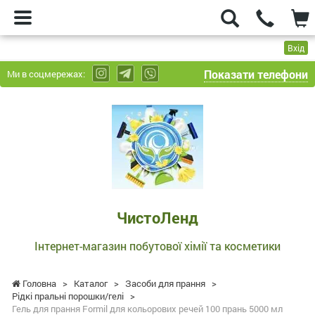
Вхід
Показати телефони
Ми в соцмережах:
ЧистоЛенд
-
Інтернет-
магазин
побутової
хімії
та
ЧистоЛенд
косметики
Інтернет-магазин побутової хімії та косметики
Головна
>
Каталог
>
Засоби для прання
>
Рідкі пральні порошки/гелі
>
Гель для прання Formil для кольорових речей 100 прань 5000 мл