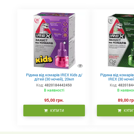
Рідина від комарів IREX Kids д/
Рідина від комарі
дітей (30 ночей), 20мл
IREX (30 ночей
Код:
4820184442450
Код:
4820184
В наявності
В наявно
95,00 грн.
89,00 гр
КУПИТИ
КУПИ