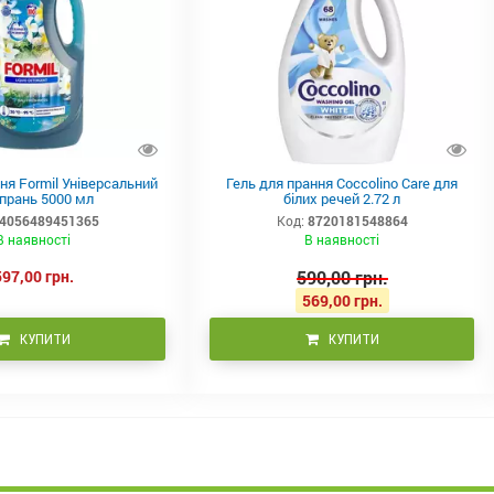
ня Formil Універсальний
Гель для прання Coccolino Care для
 прань 5000 мл
білих речей 2.72 л
4056489451365
Код:
8720181548864
В наявності
В наявності
597,00 грн.
590,00 грн.
569,00 грн.
КУПИТИ
КУПИТИ