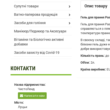
Опис товару
Супутні товари
Ватно-паперова продукція
Гель для прання Pas
Засоби для гоління
Гель для прання Pas
справляється з пля
Манікюр/Педикюр та Аксесуари
температури прання 
Вітаміни та Біологічно активні
В своєму складі, та
добавки
білизни гель дуже е
добре використовує
Засоби захисту від Covid-19
Кількість прань:
до 
Об'єм:
2л.
КОНТАКТИ
Країна виробник:
EU
Назва підприємства:
ЧистоЛенд
Написати нам
Місто:
Луцьк