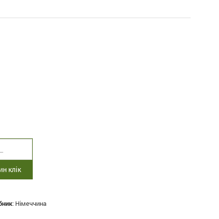
н клік
бник
:
Німеччина