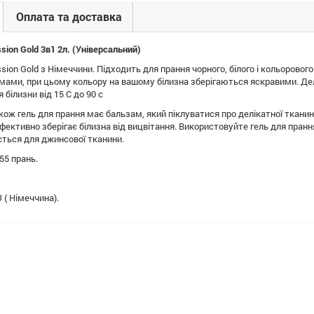
Оплата та доставка
sion Gold 3в1 2л. (Універсальний)
sion Gold з Німеччини. Підходить для прання чорного, білого і кольоровог
мами, при цьому кольору на вашому білизна зберігаються яскравими. Дел
білизни від 15 С до 90 с
кож гель для прання має бальзам, який піклуватися про делікатної тканини 
фективно зберігає білизна від вицвітання. Використовуйте гель для пранн
ться для джинсової тканини.
55 прань.
 ( Німеччина).