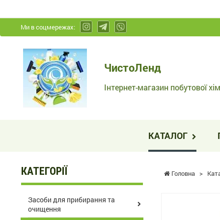
Ми в соцмережах:
ЧистоЛенд
ЧистоЛенд
-
Інтернет-
Інтернет-магазин побутової хім
магазин
побутової
хімії
КАТАЛОГ
та
косметики
КАТЕГОРІЇ
Головна
>
Кат
Засоби для прибирання та
очищення