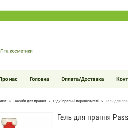
ії та косметики
Про нас
Головна
Оплата/Доставка
Конт
алог
>
Засоби для прання
>
Рідкі пральні порошки/гелі
>
Гель для пра
Гель для прання Pass