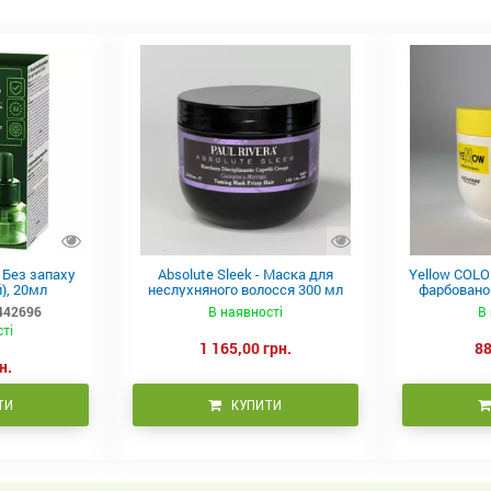
в Без запаху
Absolute Sleek - Маска для
Yellow COLO
), 20мл
неслухняного волосся 300 мл
фарбованог
442696
В наявності
В 
сті
1 165,00 грн.
88
н.
ТИ
КУПИТИ