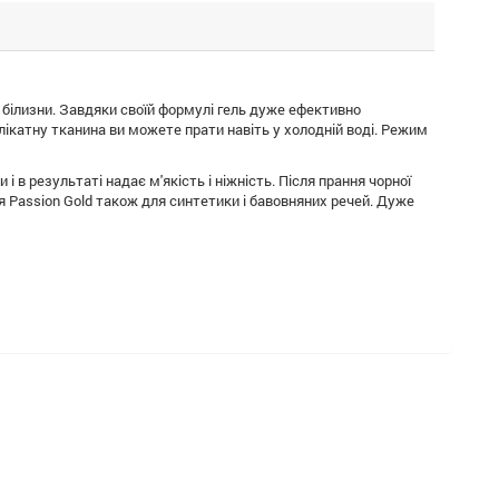
о білизни. Завдяки своїй формулі гель дуже ефективно
ікатну тканина ви можете прати навіть у холодній воді. Режим
і в результаті надає м'якість і ніжність. Після прання чорної
я Passion Gold також для синтетики і бавовняних речей. Дуже