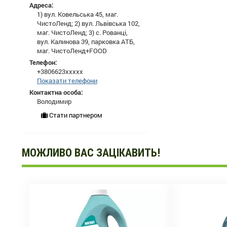
Адреса:
1) вул. Ковельська 45, маг.
ЧистоЛенд; 2) вул. Львівська 102,
маг. ЧистоЛенд; 3) с. Рованці,
вул. Калинова 39, парковка АТБ,
маг. ЧистоЛенд+FOOD
Телефон:
+3806623xxxxx
Показати телефони
Контактна особа:
Володимир
Стати партнером
МОЖЛИВО ВАС ЗАЦІКАВИТЬ!