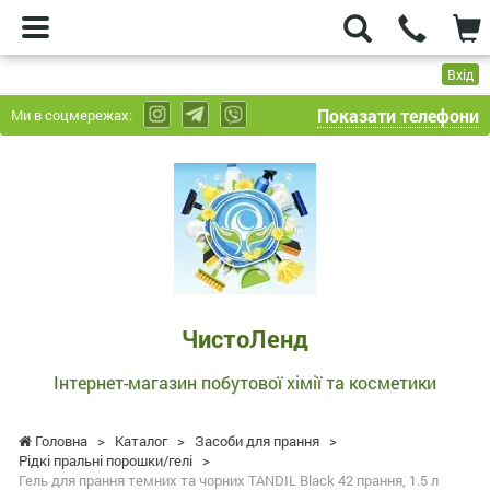
Вхід
Показати телефони
Ми в соцмережах:
ЧистоЛенд
-
Інтернет-
магазин
побутової
хімії
та
ЧистоЛенд
косметики
Інтернет-магазин побутової хімії та косметики
Головна
>
Каталог
>
Засоби для прання
>
Рідкі пральні порошки/гелі
>
Гель для прання темних та чорних TANDIL Black 42 прання, 1.5 л