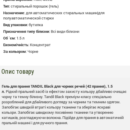
Тип
:
стиральный порошок (гель)
Назначение
:
для автоматических стиральных машин|для
полуавтоматической стирки
Вид упаковки
:
бутилка
Призначення типу білизни
:
Всі види білизни
Об `єм
:
1.5 л
Економічність
:
Концентрат
За кольором
:
Чорне
Опис товару
Гель для прання TANDIL Black для чорних речей (42 прання), 1.5
л.
Рідкий пральний засіб із ефектом захисту кольору дбайливо очищає
чорну та темну білизну. Tandil Black преміум-класу спеціально
розроблений для дбайливого догляду за чорним та темним одягом.
Запобігає швидкій втраті кольору тканини та зберігає яскраві
кольори. Запобігає швидкому посивінню тканини та утворенню
катишків, розгладжуючи волокна. Підійде для прання в автоматичній
пральній машині і для ручного прання.