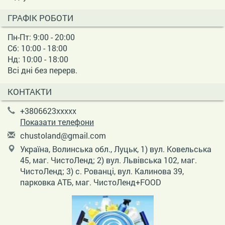
ГРАФІК РОБОТИ
Пн-Пт: 9:00 - 20:00
Сб: 10:00 - 18:00
Нд: 10:00 - 18:00
Всі дні без перерв.
КОНТАКТИ
+3806623xxxxx
Показати телефони
c
hus
tol
and
@gm
ail
.co
m
Україна, Волинська обл., Луцьк, 1) вул. Ковельська
45, маг. ЧистоЛенд; 2) вул. Львівська 102, маг.
ЧистоЛенд; 3) с. Рованці, вул. Калинова 39,
парковка АТБ, маг. ЧистоЛенд+FOOD