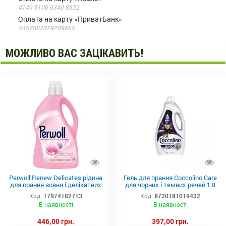
4149 5100 6340 8522
Оплата на карту «ПриватБанк»
5457082529209665
МОЖЛИВО ВАС ЗАЦІКАВИТЬ!
Perwoll Renew Delicates рідина
Гель для прання Coccolino Care
для прання вовни і делікатних
для чорних і темних речей 1.8
тканин 2,97
л
Код:
17974182713
Код:
8720181019432
В наявності
В наявності
446,00 грн.
397,00 грн.