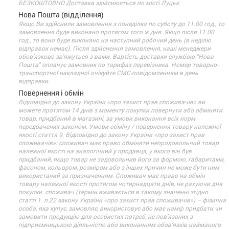
БЕЗКОШТОВНО Доставка здійснюється по місті Луцьк
Нова Пошта (відділення)
Якщо Ви здійснили замовлення з понеділка по суботу до 11.00 год., то
замовлення буде виконано протягом того ж дня. Якщо після 11.00
год., то воно буде виконано на наступний робочий день (в неділю
відправок немає). Після здійснення замовлення, наші менеджери
обов'язково зв'яжуться з вами. Вартість доставки службою "Нова
Пошта" оплачує замовник по тарифах перевізника. Номер товарно-
транспортної накладної очікуйте СМС-повідомленням в день
відправки.
Повернення і обмін
Відповідно до закону України «про захист прав споживачів» ви
можете протягом 14 днів з моменту покупки повернути або обміняти
товар, придбаний в магазині, за умови виконання всіх норм
передбачених законом. Умови обміну / повернення товару належної
якості стаття 9. Відповідно до закону України «про захист прав
споживачів»: споживач має право обміняти непродовольчий товар
належної якості на аналогічний у продавця, у якого він був
придбаний, якщо товар не задовольнив його за формою, габаритами,
фасоном, кольором, розміром або з інших причин не може бути ним
використаний за призначенням. Споживач має право на обмін
товару належної якості протягом чотирнадцяти днів, не рахуючи дня
покупки. споживач (термін вживається в такому значенні згідно
статті 1. п.22 закону України «про захист прав споживачів») – фізична
особа, яка купує, замовляє, використовує або має намір придбати чи
замовити продукцію для особистих потреб, не пов’язаних з
підприємницькою діяльністю або виконанням обов’язків найманого