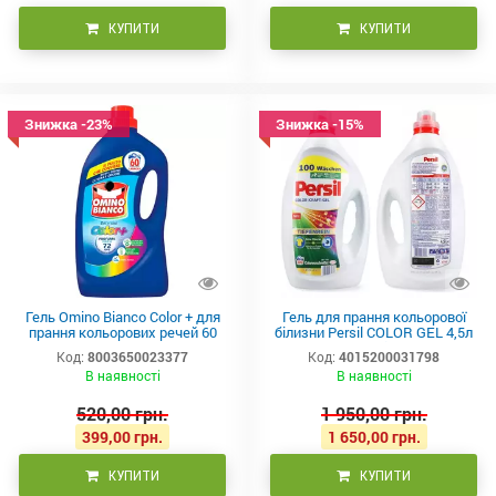
КУПИТИ
КУПИТИ
Знижка -23%
Знижка -15%
Гель Omino Bianco Color + для
Гель для прання кольорової
прання кольорових речей 60
білизни Persil COLOR GEL 4,5л
прань 2.4 л
100 прань, Німеччина
Код:
8003650023377
Код:
4015200031798
В наявності
В наявності
520,00 грн.
1 950,00 грн.
399,00 грн.
1 650,00 грн.
КУПИТИ
КУПИТИ