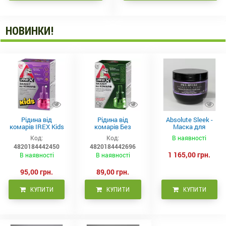
НОВИНКИ!
Рідина від
Рідина від
Absolute Sleek -
комарів IREX Kids
комарів Без
Маска для
д/дітей (30 ночей),
запаху IREX (30
неслухняного
Код:
Код:
В наявності
20мл
ночей), 20мл
волосся 300 мл
4820184442450
4820184442696
1 165,00 грн.
В наявності
В наявності
95,00 грн.
89,00 грн.
КУПИТИ
КУПИТИ
КУПИТИ