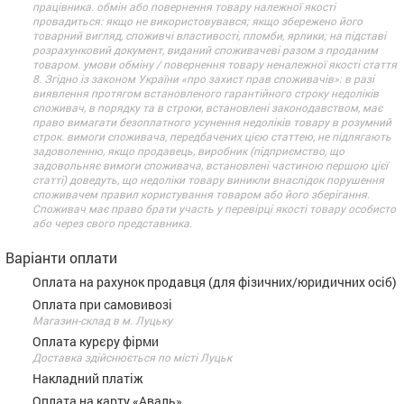
працівника. обмін або повернення товару належної якості
провадиться: якщо не використовувався; якщо збережено його
товарний вигляд, споживчі властивості, пломби, ярлики; на підставі
розрахунковий документ, виданий споживачеві разом з проданим
товаром. умови обміну / повернення товару неналежної якості стаття
8. Згідно із законом України «про захист прав споживачів»: в разі
виявлення протягом встановленого гарантійного строку недоліків
споживач, в порядку та в строки, встановлені законодавством, має
право вимагати безоплатного усунення недоліків товару в розумний
строк. вимоги споживача, передбачених цією статтею, не підлягають
задоволенню, якщо продавець, виробник (підприємство, що
задовольняє вимоги споживача, встановлені частиною першою цієї
статті) доведуть, що недоліки товару виникли внаслідок порушення
споживачем правил користування товаром або його зберігання.
Споживач має право брати участь у перевірці якості товару особисто
або через свого представника.
Варіанти оплати
Оплата на рахунок продавця (для фізичних/юридичних осіб)
Оплата при самовивозі
Магазин-склад в м. Луцьку
Оплата курєру фірми
Доставка здійснюється по місті Луцьк
Накладний платіж
Оплата на карту «Аваль»