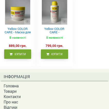
Yellow COLOR
Yellow COLOR
CARE - Маска для
CARE -
фарбованого
Кондиціонер для
В наявності
В наявності
волосся, 500 мл
фарбованого
волосся 500 мл
889,00 грн.
799,00 грн.
КУПИТИ
КУПИТИ
ІНФОРМАЦІЯ
Головна
Товари
Контакти
Про нас
Відгуки