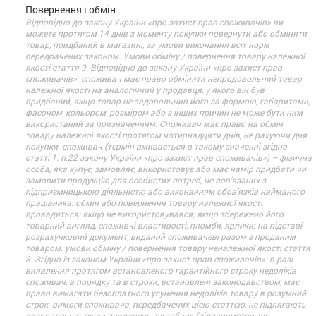
Повернення і обмін
Відповідно до закону України «про захист прав споживачів» ви
можете протягом 14 днів з моменту покупки повернути або обміняти
товар, придбаний в магазині, за умови виконання всіх норм
передбачених законом. Умови обміну / повернення товару належної
якості стаття 9. Відповідно до закону України «про захист прав
споживачів»: споживач має право обміняти непродовольчий товар
належної якості на аналогічний у продавця, у якого він був
придбаний, якщо товар не задовольнив його за формою, габаритами,
фасоном, кольором, розміром або з інших причин не може бути ним
використаний за призначенням. Споживач має право на обмін
товару належної якості протягом чотирнадцяти днів, не рахуючи дня
покупки. споживач (термін вживається в такому значенні згідно
статті 1. п.22 закону України «про захист прав споживачів») – фізична
особа, яка купує, замовляє, використовує або має намір придбати чи
замовити продукцію для особистих потреб, не пов’язаних з
підприємницькою діяльністю або виконанням обов’язків найманого
працівника. обмін або повернення товару належної якості
провадиться: якщо не використовувався; якщо збережено його
товарний вигляд, споживчі властивості, пломби, ярлики; на підставі
розрахунковий документ, виданий споживачеві разом з проданим
товаром. умови обміну / повернення товару неналежної якості стаття
8. Згідно із законом України «про захист прав споживачів»: в разі
виявлення протягом встановленого гарантійного строку недоліків
споживач, в порядку та в строки, встановлені законодавством, має
право вимагати безоплатного усунення недоліків товару в розумний
строк. вимоги споживача, передбачених цією статтею, не підлягають
задоволенню, якщо продавець, виробник (підприємство, що