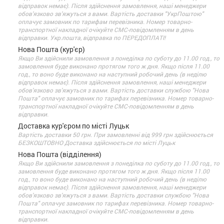
відправок немає). Після здійснення замовлення, наші менеджери
обов'язково зв'яжуться з вами. Вартість доставки "УкрПоштою"
оплачує замовник по тарифам перевізника. Номер товарно-
транспортної накладної очікуйте СМС-повідомленням в день
відправки. Укр.пошта, відправка по ПЕРЕДОПЛАТІ!
Нова Пошта (кур'єр)
Якщо Ви здійснили замовлення з понеділка по суботу до 11.00 год., то
замовлення буде виконано протягом того ж дня. Якщо після 11.00
год., то воно буде виконано на наступний робочий день (в неділю
відправок немає). Після здійснення замовлення, наші менеджери
обов'язково зв'яжуться з вами. Вартість доставки службою "Нова
Пошта" оплачує замовник по тарифах перевізника. Номер товарно-
транспортної накладної очікуйте СМС-повідомленням в день
відправки.
Доставка кур'єром по місті Луцьк
Вартість доставки 50 грн. При замовленні від 999 грн здійснюється
БЕЗКОШТОВНО Доставка здійснюється по місті Луцьк
Нова Пошта (відділення)
Якщо Ви здійснили замовлення з понеділка по суботу до 11.00 год., то
замовлення буде виконано протягом того ж дня. Якщо після 11.00
год., то воно буде виконано на наступний робочий день (в неділю
відправок немає). Після здійснення замовлення, наші менеджери
обов'язково зв'яжуться з вами. Вартість доставки службою "Нова
Пошта" оплачує замовник по тарифах перевізника. Номер товарно-
транспортної накладної очікуйте СМС-повідомленням в день
відправки.