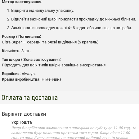
Метод застосування:
Відкрити індивідуальну упаковку.
Відклеїти захисний шар і прикласти прокладку до нижньої білизни.
Замінювати прокладку кожні 4–6 годин або частіше за потреби.
Розмір / Поглинання:
Ultra Super — середні та рясні виділення (5 крапель).
Кількість:
8 шт.
Тип шкіри / Зона застосування:
Підходить для всіх типів шкіри, зовнішнє використання.
Виробник:
Always.
Країна виробництва:
Німеччина.
Оплата та доставка
Варіанти доставки
УкрПошта
Якщо Ви здійснили замовлення з понеділка по суботу до 11.00 год., то
замовлення буде виконано протягом того ж дня. Якщо після 11.00
год., то воно буде виконано на наступний робочий день (в неділю