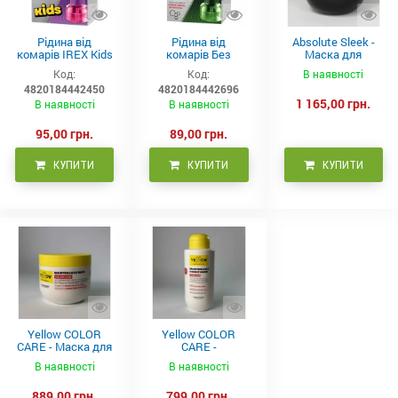
Рідина від
Рідина від
Absolute Sleek -
комарів IREX Kids
комарів Без
Маска для
д/дітей (30 ночей),
запаху IREX (30
неслухняного
Код:
Код:
В наявності
20мл
ночей), 20мл
волосся 300 мл
4820184442450
4820184442696
1 165,00 грн.
В наявності
В наявності
95,00 грн.
89,00 грн.
КУПИТИ
КУПИТИ
КУПИТИ
Yellow COLOR
Yellow COLOR
CARE - Маска для
CARE -
фарбованого
Кондиціонер для
В наявності
В наявності
волосся, 500 мл
фарбованого
волосся 500 мл
889,00 грн.
799,00 грн.