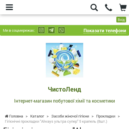
Вхід
Показати телефони
Ми в соцмережах:
ЧистоЛенд
-
Інтернет-
магазин
побутової
хімії
та
ЧистоЛенд
косметики
Інтернет-магазин побутової хімії та косметики
Головна
>
Каталог
>
Засоби жіночої гігієни
>
Прокладки
>
Гігієнічні прокладки "Always ультра супер" 5 крапель (8шт.)