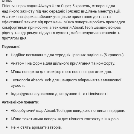
Опис:
Гігієнічні прокладки Always Ultra Super, 5 крапель, створені для
надійного захисту під час середніх і рясних виділень менструації.
Анатомічна форма забезпечує щільне прилягання до тіла та
ефективний захист від протікань. М’яка поверхня робить прокладки
комфортними при носінні, а технологія AbsorbTech швидко вбирає
рідину та підтримує відчуття сухості, забезпечуючи впевненість
протягом дня.
Переваги:
Надійне поглинання для середніх і рясних виділень (5 крапель).
Анатомічна форма для щільного прилягання та комфорту.
М’яка поверхня для комфортного носіння протягом дня.
Технологія AbsorbTech для швидкого вбирання та залишкової
сухості.
Індивідуальна упаковка для зручності та гігієнічності.
Активні компоненти:
Абсорбуючий шар AbsorbTech для швидкого поглинання рідини.
М’яка текстильна поверхня для ніжного контакту зі шкірою.
Не містять ароматизаторів.