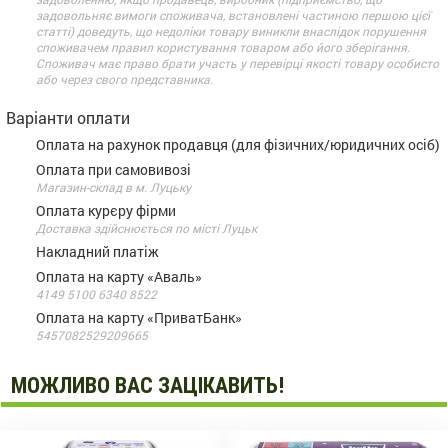
задовольняє вимоги споживача, встановлені частиною першою цієї
статті) доведуть, що недоліки товару виникли внаслідок порушення
споживачем правил користування товаром або його зберігання.
Споживач має право брати участь у перевірці якості товару особисто
або через свого представника.
Варіанти оплати
Оплата на рахунок продавця (для фізичних/юридичних осіб)
Оплата при самовивозі
Магазин-склад в м. Луцьку
Оплата курєру фірми
Доставка здійснюється по місті Луцьк
Накладний платіж
Оплата на карту «Аваль»
4149 5100 6340 8522
Оплата на карту «ПриватБанк»
5457082529209665
МОЖЛИВО ВАС ЗАЦІКАВИТЬ!