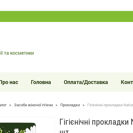
ії та косметики
Про нас
Головна
Оплата/Доставка
Конт
алог
>
Засоби жіночої гігієни
>
Прокладки
>
Гігієнічні прокладки Natur
Гігієнічні прокладки N
шт