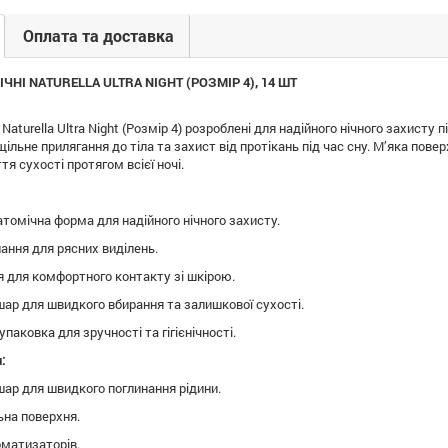
Оплата та доставка
ЧНІ NATURELLA ULTRA NIGHT (РОЗМІР 4), 14 ШТ
и Naturella Ultra Night (Розмір 4) розроблені для надійного нічного захист
ільне прилягання до тіла та захист від протікань під час сну. М’яка пов
тя сухості протягом всієї ночі.
томічна форма для надійного нічного захисту.
ання для рясних виділень.
я для комфортного контакту зі шкірою.
ар для швидкого вбирання та залишкової сухості.
упаковка для зручності та гігієнічності.
:
ар для швидкого поглинання рідини.
ьна поверхня.
оматизаторів.