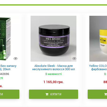
в Без запаху
Absolute Sleek - Маска для
Yellow COLO
), 20мл
неслухняного волосся 300 мл
фарбованог
442696
В наявності
В 
сті
1 165,00 грн.
88
н.
ТИ
КУПИТИ