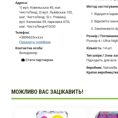
Адреса:
Метод застосуванн
1) вул. Ковельська 45, маг.
ЧистоЛенд; 2) вул. Львівська 102,
Відкрити індив
маг. ЧистоЛенд; 3) с. Рованці,
Відклеїти захи
вул. Калинова 39, парковка АТБ,
маг. ЧистоЛенд+FOOD
Замінювати пр
Телефон:
Розмір / Поглинанн
+3806623xxxxx
Розмір 4 / Ultra Nig
Показати телефони
Контактна особа:
Кількість:
14 шт.
Володимир
Тип шкіри / Зона з
Стати партнером
Підходить для всіх 
Виробник:
Naturella.
Країна виробництва
МОЖЛИВО ВАС ЗАЦІКАВИТЬ!