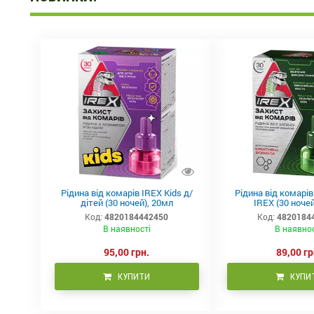
Рідина від комарів IREX Kids д/
Рідина від комарі
дітей (30 ночей), 20мл
IREX (30 ночей
Код:
4820184442450
Код:
4820184
В наявності
В наявно
95,00 грн.
89,00 гр
КУПИТИ
КУПИ