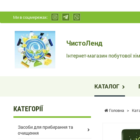
Ми в соцмережах:
ЧистоЛенд
ЧистоЛенд
-
Інтернет-
Інтернет-магазин побутової хім
магазин
побутової
хімії
КАТАЛОГ
та
косметики
КАТЕГОРІЇ
Головна
>
Кат
Засоби для прибирання та
очищення