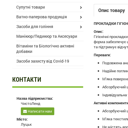
Супутні товари
Опис товару
Ватно-паперова продукція
ПРОКЛАДКИ ГІГІЄНІ
Засоби для гоління
Опис:
Манікюр/Педикюр та Аксесуари
Гігієнічні прокладк
форма забезпечує щ
Вітаміни та Біологічно активні
та підтримує відчут
добавки
Переваги:
Засоби захисту від Covid-19
Подовжена ана
Надійне поглин
КОНТАКТИ
М’яка поверхн
Абсорбуючий ш
Індивідуальна 
Назва підприємства:
Активні компоненти
ЧистоЛенд
Абсорбуючий ш
Написати нам
М’яка текстил
Місто:
Луцьк
Не містять ар