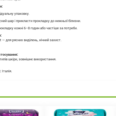
я:
ідуальну упаковку.
сний шар і прикласти прокладку до нижньої білизни.
окладку кожні 6–8 годин або частіше за потреби.
я:
ht — для рясних виділень, нічний захист.
астосування:
типів шкіри, зовнішнє використання.
:
Італія.