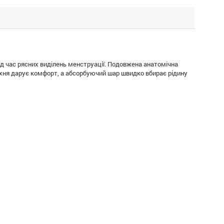
у під час рясних виділень менструації. Подовжена анатомічна
ерхня дарує комфорт, а абсорбуючий шар швидко вбирає рідину