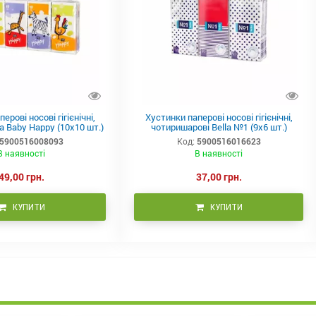
ерові носові гігієнічні,
Хустинки паперові носові гігієнічні,
a Baby Happy (10x10 шт.)
чотиришарові Bella №1 (9x6 шт.)
5900516008093
Код:
5900516016623
В наявності
В наявності
49,00 грн.
37,00 грн.
КУПИТИ
КУПИТИ