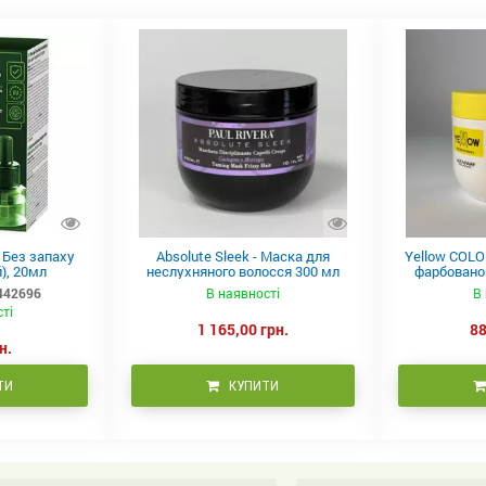
в Без запаху
Absolute Sleek - Маска для
Yellow COLO
), 20мл
неслухняного волосся 300 мл
фарбованог
442696
В наявності
В 
сті
1 165,00 грн.
88
н.
ТИ
КУПИТИ