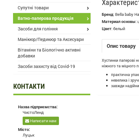
Характерис
Супутні товари
Бренд
:
Bella baby H
Ватно-паперова продукція
Материал основы
:
Засоби для гоління
Цвет
:
белый
Манікюр/Педикюр та Аксесуари
Опис товару
Вітаміни та Біологічно активні
добавки
Хустинки паперові но
Засоби захисту від Covid-19
ніжного та міцного 
практична упак
невелика і зру
КОНТАКТИ
завжди надійни
Назва підприємства:
ЧистоЛенд
Написати нам
Місто:
Луцьк