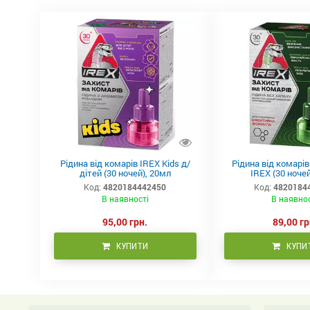
Рідина від комарів IREX Kids д/
Рідина від комарі
дітей (30 ночей), 20мл
IREX (30 ночей
Код:
4820184442450
Код:
4820184
В наявності
В наявно
95,00 грн.
89,00 гр
КУПИТИ
КУПИ