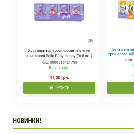
Хустинки пап
Хустинки паперові носові гігієнічні,
тришарові Bell
тришарові Bella Baby Happy (9x8 шт.)
Код:
Код:
5900516421755
В наявності
41,00 грн.
КУПИТИ
НОВИНКИ!