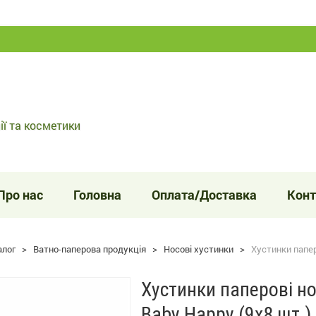
ії та косметики
Про нас
Головна
Оплата/Доставка
Конт
алог
>
Ватно-паперова продукція
>
Носові хустинки
>
Хустинки паперо
Хустинки паперові нос
Baby Happy (9x8 шт.)