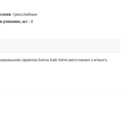
 слоев
:
трехслойные
в упаковке, шт.
:
8
і кишенькові серветки Белла Бебі Хеппі виготовлені з м'якого,