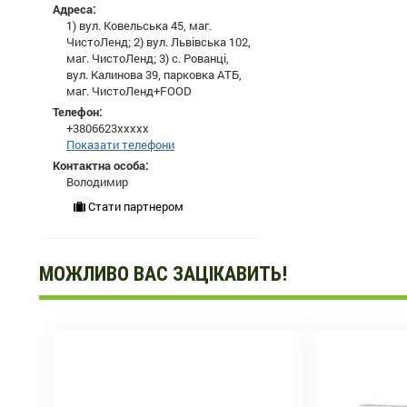
Адреса:
1) вул. Ковельська 45, маг.
ЧистоЛенд; 2) вул. Львівська 102,
маг. ЧистоЛенд; 3) с. Рованці,
вул. Калинова 39, парковка АТБ,
маг. ЧистоЛенд+FOOD
Телефон:
+3806623xxxxx
Показати телефони
Контактна особа:
Володимир
Стати партнером
МОЖЛИВО ВАС ЗАЦІКАВИТЬ!