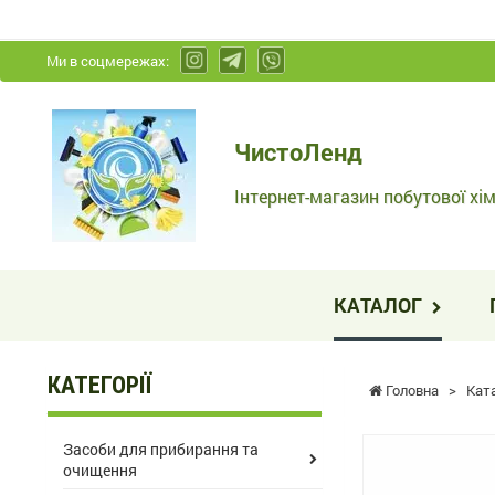
Ми в соцмережах:
ЧистоЛенд
ЧистоЛенд
-
Інтернет-
Інтернет-магазин побутової хім
магазин
побутової
хімії
КАТАЛОГ
та
косметики
КАТЕГОРІЇ
Головна
>
Кат
Засоби для прибирання та
очищення