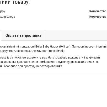
тики товару:
appy
Количество
целлюлоза
Количество 
Оплата та доставка
сові гігієнічні, тришарові Bella Baby Happy (9x8 шт). Паперові носові гігієнічн
паперу, 100% цклюлоза. Особливості носовичків:
овка із затискачем дозволить вам багаторазово відкривати і закривати;
чна упаковка дозволяє легко поміщатися в сумочку, рюкзак або кишеню;
й - особливо при простудних захворюваннях.