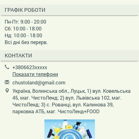
ГРАФІК РОБОТИ
Пн-Пт: 9:00 - 20:00
Сб: 10:00 - 18:00
Нд: 10:00 - 18:00
Всі дні без перерв.
КОНТАКТИ
+3806623xxxxx
Показати телефони
c
hus
tol
and
@gm
ail
.co
m
Україна, Волинська обл., Луцьк, 1) вул. Ковельська
45, маг. ЧистоЛенд; 2) вул. Львівська 102, маг.
ЧистоЛенд; 3) с. Рованці, вул. Калинова 39,
парковка АТБ, маг. ЧистоЛенд+FOOD