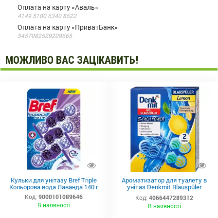
Оплата на карту «Аваль»
4149 5100 6340 8522
Оплата на карту «ПриватБанк»
5457082529209665
МОЖЛИВО ВАС ЗАЦІКАВИТЬ!
Кульки для унітазу Bref Triple
Ароматизатор для туалету в
Кольорова вода Лаванда 140 г
унітаз Denkmit Blauspüler
Lemon 5-fach Powe 2шт
Код:
9000101089646
Код:
4066447289312
В наявності
В наявності