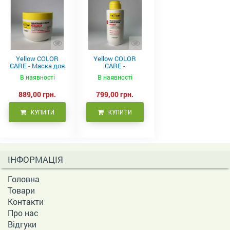
Yellow COLOR
Yellow COLOR
CARE - Маска для
CARE -
фарбованого
Кондиціонер для
В наявності
В наявності
волосся, 500 мл
фарбованого
волосся 500 мл
889,00 грн.
799,00 грн.
КУПИТИ
КУПИТИ
ІНФОРМАЦІЯ
Головна
Товари
Контакти
Про нас
Відгуки