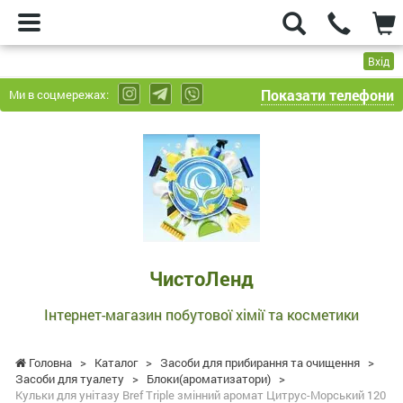
Вхід
Показати телефони
Ми в соцмережах:
ЧистоЛенд
-
Інтернет-
магазин
побутової
хімії
та
ЧистоЛенд
косметики
Інтернет-магазин побутової хімії та косметики
Головна
>
Каталог
>
Засоби для прибирання та очищення
>
Засоби для туалету
>
Блоки(ароматизатори)
>
Кульки для унітазу Bref Triple змінний аромат Цитрус-Морський 120