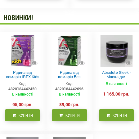
НОВИНКИ!
Рідина від
Рідина від
Absolute Sleek -
комарів IREX Kids
комарів Без
Маска для
д/дітей (30 ночей),
запаху IREX (30
неслухняного
Код:
Код:
В наявності
20мл
ночей), 20мл
волосся 300 мл
4820184442450
4820184442696
1 165,00 грн.
В наявності
В наявності
95,00 грн.
89,00 грн.
КУПИТИ
КУПИТИ
КУПИТИ