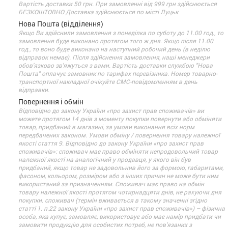
Вартість доставки 50 грн. При замовленні від 999 грн здійснюється
БЕЗКОШТОВНО Доставка здійснюється по місті Луцьк
Нова Пошта (відділення)
Якщо Ви здійснили замовлення з понеділка по суботу до 11.00 год., то
замовлення буде виконано протягом того ж дня. Якщо після 11.00
год., то воно буде виконано на наступний робочий день (в неділю
відправок немає). Після здійснення замовлення, наші менеджери
обов'язково зв'яжуться з вами. Вартість доставки службою "Нова
Пошта" оплачує замовник по тарифах перевізника. Номер товарно-
транспортної накладної очікуйте СМС-повідомленням в день
відправки.
Повернення і обмін
Відповідно до закону України «про захист прав споживачів» ви
можете протягом 14 днів з моменту покупки повернути або обміняти
товар, придбаний в магазині, за умови виконання всіх норм
передбачених законом. Умови обміну / повернення товару належної
якості стаття 9. Відповідно до закону України «про захист прав
споживачів»: споживач має право обміняти непродовольчий товар
належної якості на аналогічний у продавця, у якого він був
придбаний, якщо товар не задовольнив його за формою, габаритами,
фасоном, кольором, розміром або з інших причин не може бути ним
використаний за призначенням. Споживач має право на обмін
товару належної якості протягом чотирнадцяти днів, не рахуючи дня
покупки. споживач (термін вживається в такому значенні згідно
статті 1. п.22 закону України «про захист прав споживачів») – фізична
особа, яка купує, замовляє, використовує або має намір придбати чи
замовити продукцію для особистих потреб, не пов’язаних з