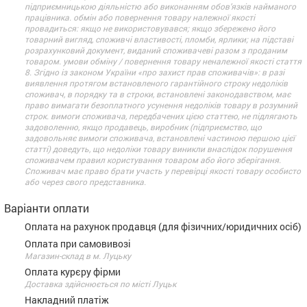
підприємницькою діяльністю або виконанням обов’язків найманого
працівника. обмін або повернення товару належної якості
провадиться: якщо не використовувався; якщо збережено його
товарний вигляд, споживчі властивості, пломби, ярлики; на підставі
розрахунковий документ, виданий споживачеві разом з проданим
товаром. умови обміну / повернення товару неналежної якості стаття
8. Згідно із законом України «про захист прав споживачів»: в разі
виявлення протягом встановленого гарантійного строку недоліків
споживач, в порядку та в строки, встановлені законодавством, має
право вимагати безоплатного усунення недоліків товару в розумний
строк. вимоги споживача, передбачених цією статтею, не підлягають
задоволенню, якщо продавець, виробник (підприємство, що
задовольняє вимоги споживача, встановлені частиною першою цієї
статті) доведуть, що недоліки товару виникли внаслідок порушення
споживачем правил користування товаром або його зберігання.
Споживач має право брати участь у перевірці якості товару особисто
або через свого представника.
Варіанти оплати
Оплата на рахунок продавця (для фізичних/юридичних осіб)
Оплата при самовивозі
Магазин-склад в м. Луцьку
Оплата курєру фірми
Доставка здійснюється по місті Луцьк
Накладний платіж