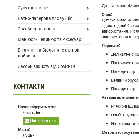
Дитяче мило «Милова
Супутні товари
Опис:
Ватно-паперова продукція
Дитяче мило «Милов
гідроліпідний бар’
Засоби для гоління
використання. Післ
використання для ді
Манікюр/Педикюр та Аксесуари
Переваги:
Вітаміни та Біологічно активні
Делікатне очи
добавки
Підтримує прир
Засоби захисту від Covid-19
Підходить для 
Великий брусок
КОНТАКТИ
Підходить для 
Активні компоненти
М’які очищува
Назва підприємства:
ЧистоЛенд
Пом’якшувальні
Написати нам
Натуральні ко
Місто:
Метод застосуванн
Луцьк