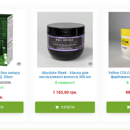
в Без запаху
Absolute Sleek - Маска для
Yellow COLO
), 20мл
неслухняного волосся 300 мл
фарбованог
442696
В наявності
В 
сті
1 165,00 грн.
88
н.
ТИ
КУПИТИ