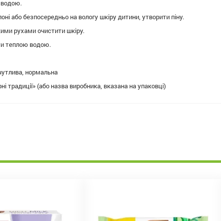
 водою.
оні або безпосередньо на вологу шкіру дитини, утворити піну.
ими рухами очистити шкіру.
и теплою водою.
чутлива, нормальна
і традиції» (або назва виробника, вказана на упаковці)