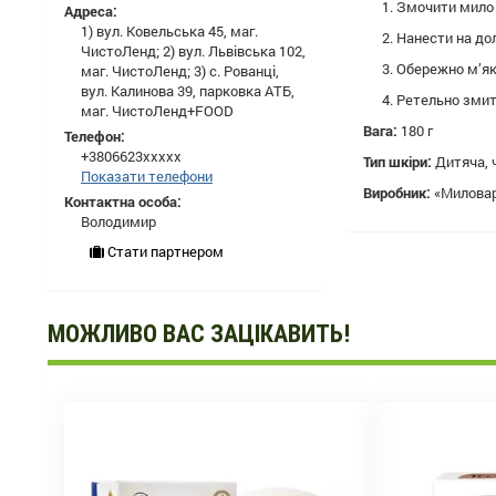
Змочити мило
Адреса:
1) вул. Ковельська 45, маг.
Нанести на дол
ЧистоЛенд; 2) вул. Львівська 102,
Обережно м’як
маг. ЧистоЛенд; 3) с. Рованці,
вул. Калинова 39, парковка АТБ,
Ретельно змит
маг. ЧистоЛенд+FOOD
Вага:
180 г
Телефон:
+3806623xxxxx
Тип шкіри:
Дитяча, 
Показати телефони
Виробник:
«Миловарн
Контактна особа:
Володимир
Стати партнером
МОЖЛИВО ВАС ЗАЦІКАВИТЬ!