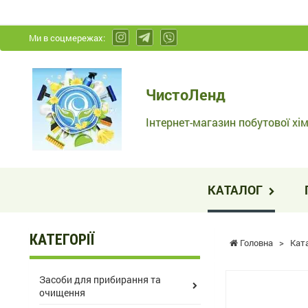
Ми в соцмережах:
ЧистоЛенд
ЧистоЛенд
-
Інтернет-
Інтернет-магазин побутової хім
магазин
побутової
хімії
КАТАЛОГ
та
косметики
КАТЕГОРІЇ
Головна
>
Кат
Засоби для прибирання та
очищення