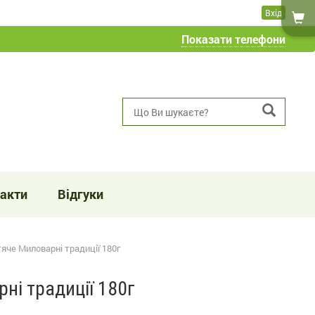
Вхід
Показати телефони
акти
Відгуки
яче Миловарні традиції 180г
ні традиції 180г