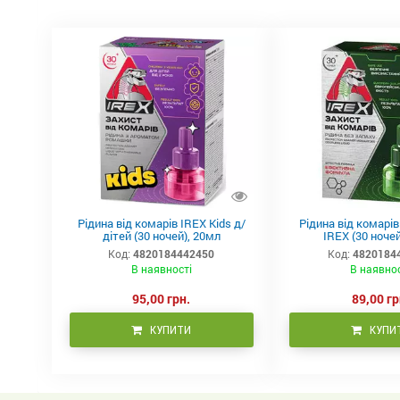
Рідина від комарів IREX Kids д/
Рідина від комарі
дітей (30 ночей), 20мл
IREX (30 ночей
Код:
4820184442450
Код:
4820184
В наявності
В наявно
95,00 грн.
89,00 гр
КУПИТИ
КУПИ