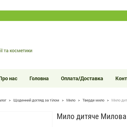
ії та косметики
Про нас
Головна
Оплата/Доставка
Конт
алог
>
Щоденний догляд за тілом
>
Мило
>
Тверде мило
>
Мило дит
Мило дитяче Миловар