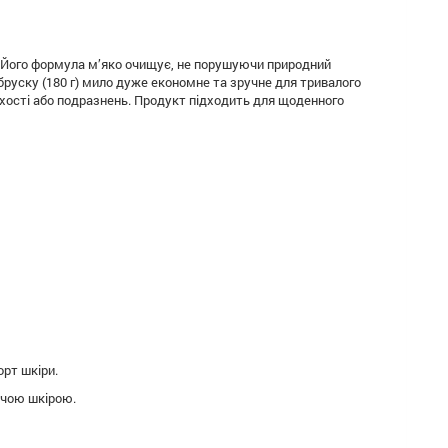
и. Його формула м’яко очищує, не порушуючи природний
 бруску (180 г) мило дуже економне та зручне для тривалого
хості або подразнень. Продукт підходить для щоденного
орт шкіри.
ячою шкірою.