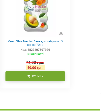
Мило Shik Nectar Авокадо і абрикос 5
шт по 70 гр
Код:
4823107607929
В наявності
74,00 грн.
49,00 грн.
КУПИТИ