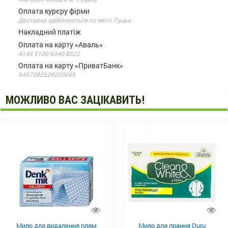
Оплата курєру фірми
Доставка здійснюється по місті Луцьк
Накладний платіж
Оплата на карту «Аваль»
4149 5100 6340 8522
Оплата на карту «ПриватБанк»
5457082529209665
МОЖЛИВО ВАС ЗАЦІКАВИТЬ!
Мило для видалення плям
Мило для прання Duru