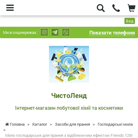
Вхід
Показати телефони
Ми в соцмережах:
ЧистоЛенд
-
Інтернет-
магазин
побутової
хімії
та
ЧистоЛенд
косметики
Інтернет-магазин побутової хімії та косметики
Головна
>
Каталог
>
Засоби для прання
>
Господарські мила
>
Мило господарське для прання з відбілюючим ефектом Friends 125г