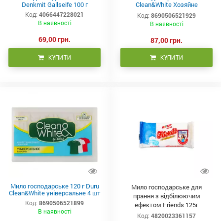
Denkmit Gallseife 100 г
Clean&White Хозяйне
Відбілююче 4 x 100 г
Код:
4066447228021
Код:
8690506521929
В наявності
В наявності
69,00 грн.
87,00 грн.
КУПИТИ
КУПИТИ
Мило господарське 120 г Duru
Мило господарське для
Clean&White універсальне 4 шт
прання з відбілюючим
Код:
8690506521899
ефектом Friends 125г
В наявності
Код:
4820023361157