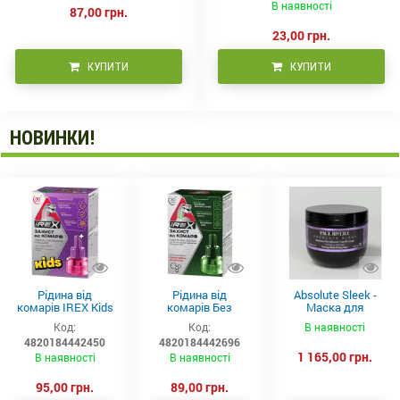
В наявності
87,00 грн.
23,00 грн.
КУПИТИ
КУПИТИ
НОВИНКИ!
Рідина від
Рідина від
Absolute Sleek -
комарів IREX Kids
комарів Без
Маска для
д/дітей (30 ночей),
запаху IREX (30
неслухняного
Код:
Код:
В наявності
20мл
ночей), 20мл
волосся 300 мл
4820184442450
4820184442696
1 165,00 грн.
В наявності
В наявності
95,00 грн.
89,00 грн.