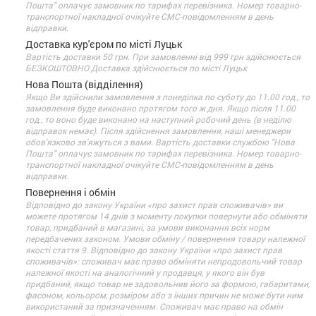
Пошта" оплачує замовник по тарифах перевізника. Номер товарно-
транспортної накладної очікуйте СМС-повідомленням в день
відправки.
Доставка кур'єром по місті Луцьк
Вартість доставки 50 грн. При замовленні від 999 грн здійснюється
БЕЗКОШТОВНО Доставка здійснюється по місті Луцьк
Нова Пошта (відділення)
Якщо Ви здійснили замовлення з понеділка по суботу до 11.00 год., то
замовлення буде виконано протягом того ж дня. Якщо після 11.00
год., то воно буде виконано на наступний робочий день (в неділю
відправок немає). Після здійснення замовлення, наші менеджери
обов'язково зв'яжуться з вами. Вартість доставки службою "Нова
Пошта" оплачує замовник по тарифах перевізника. Номер товарно-
транспортної накладної очікуйте СМС-повідомленням в день
відправки.
Повернення і обмін
Відповідно до закону України «про захист прав споживачів» ви
можете протягом 14 днів з моменту покупки повернути або обміняти
товар, придбаний в магазині, за умови виконання всіх норм
передбачених законом. Умови обміну / повернення товару належної
якості стаття 9. Відповідно до закону України «про захист прав
споживачів»: споживач має право обміняти непродовольчий товар
належної якості на аналогічний у продавця, у якого він був
придбаний, якщо товар не задовольнив його за формою, габаритами,
фасоном, кольором, розміром або з інших причин не може бути ним
використаний за призначенням. Споживач має право на обмін