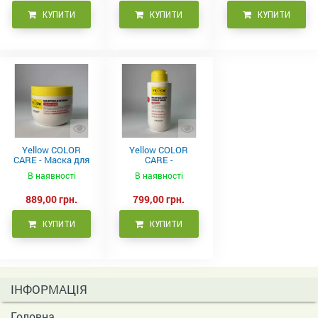
КУПИТИ
КУПИТИ
КУПИТИ
Yellow COLOR
Yellow COLOR
CARE - Маска для
CARE -
фарбованого
Кондиціонер для
В наявності
В наявності
волосся, 500 мл
фарбованого
волосся 500 мл
889,00 грн.
799,00 грн.
КУПИТИ
КУПИТИ
ІНФОРМАЦІЯ
Головна