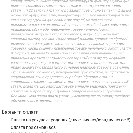
товару належної якості протягом чотирнадцяти днів, не рахуючи дня
покупки. споживач (термін вживається в такому значенні згідно
статті 1. п.22 закону України «про захист прав споживачів») – фізична
особа, яка купує, замовляє, використовує або має намір придбати чи
замовити продукцію для особистих потреб, не пов’язаних з
підприємницькою діяльністю або виконанням обов’язків найманого
працівника. обмін або повернення товару належної якості
провадиться: якщо не використовувався; якщо збережено його
товарний вигляд, споживчі властивості, пломби, ярлики; на підставі
розрахунковий документ, виданий споживачеві разом з проданим
товаром. умови обміну / повернення товару неналежної якості стаття
8. Згідно із законом України «про захист прав споживачів»: в разі
виявлення протягом встановленого гарантійного строку недоліків
споживач, в порядку та в строки, встановлені законодавством, має
право вимагати безоплатного усунення недоліків товару в розумний
строк. вимоги споживача, передбачених цією статтею, не підлягають
задоволенню, якщо продавець, виробник (підприємство, що
задовольняє вимоги споживача, встановлені частиною першою цієї
статті) доведуть, що недоліки товару виникли внаслідок порушення
споживачем правил користування товаром або його зберігання.
Споживач має право брати участь у перевірці якості товару особисто
або через свого представника.
Варіанти оплати
Оплата на рахунок продавця (для фізичних/юридичних осіб)
Оплата при самовивозі
Магазин-склад в м. Луцьку