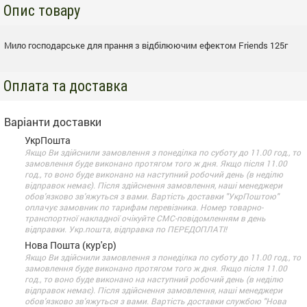
Опис товару
Мило господарське для прання з відбілюючим ефектом Friends 125г
Оплата та доставка
Варіанти доставки
УкрПошта
Якщо Ви здійснили замовлення з понеділка по суботу до 11.00 год., то
замовлення буде виконано протягом того ж дня. Якщо після 11.00
год., то воно буде виконано на наступний робочий день (в неділю
відправок немає). Після здійснення замовлення, наші менеджери
обов'язково зв'яжуться з вами. Вартість доставки "УкрПоштою"
оплачує замовник по тарифам перевізника. Номер товарно-
транспортної накладної очікуйте СМС-повідомленням в день
відправки. Укр.пошта, відправка по ПЕРЕДОПЛАТІ!
Нова Пошта (кур'єр)
Якщо Ви здійснили замовлення з понеділка по суботу до 11.00 год., то
замовлення буде виконано протягом того ж дня. Якщо після 11.00
год., то воно буде виконано на наступний робочий день (в неділю
відправок немає). Після здійснення замовлення, наші менеджери
обов'язково зв'яжуться з вами. Вартість доставки службою "Нова