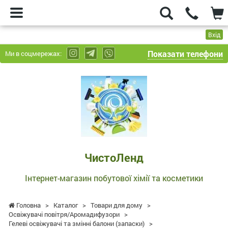
Вхід
Показати телефони
Ми в соцмережах:
ЧистоЛенд
-
Інтернет-
магазин
побутової
хімії
та
ЧистоЛенд
косметики
Інтернет-магазин побутової хімії та косметики
Головна
>
Каталог
>
Товари для дому
>
Освіжувачі повітря/Аромадифузори
>
Гелеві освіжувачі та змінні балони (запаски)
>