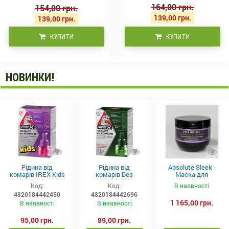
164,00 грн.
154,00 грн.
139,00 грн.
139,00 грн.
КУПИТИ
КУПИТИ
НОВИНКИ!
Рідина від
Рідина від
Absolute Sleek -
комарів IREX Kids
комарів Без
Маска для
д/дітей (30 ночей),
запаху IREX (30
неслухняного
Код:
Код:
В наявності
20мл
ночей), 20мл
волосся 300 мл
4820184442450
4820184442696
1 165,00 грн.
В наявності
В наявності
95,00 грн.
89,00 грн.