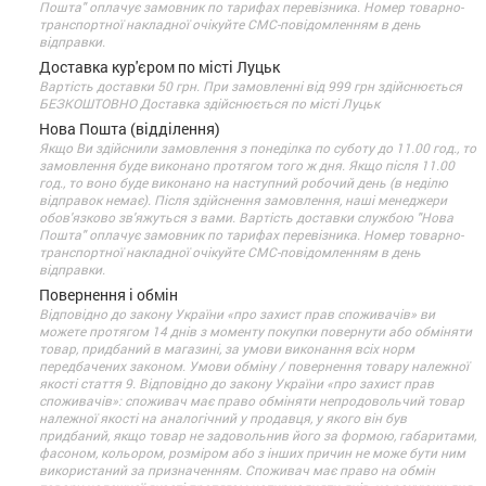
Пошта" оплачує замовник по тарифах перевізника. Номер товарно-
транспортної накладної очікуйте СМС-повідомленням в день
відправки.
Доставка кур'єром по місті Луцьк
Вартість доставки 50 грн. При замовленні від 999 грн здійснюється
БЕЗКОШТОВНО Доставка здійснюється по місті Луцьк
Нова Пошта (відділення)
Якщо Ви здійснили замовлення з понеділка по суботу до 11.00 год., то
замовлення буде виконано протягом того ж дня. Якщо після 11.00
год., то воно буде виконано на наступний робочий день (в неділю
відправок немає). Після здійснення замовлення, наші менеджери
обов'язково зв'яжуться з вами. Вартість доставки службою "Нова
Пошта" оплачує замовник по тарифах перевізника. Номер товарно-
транспортної накладної очікуйте СМС-повідомленням в день
відправки.
Повернення і обмін
Відповідно до закону України «про захист прав споживачів» ви
можете протягом 14 днів з моменту покупки повернути або обміняти
товар, придбаний в магазині, за умови виконання всіх норм
передбачених законом. Умови обміну / повернення товару належної
якості стаття 9. Відповідно до закону України «про захист прав
споживачів»: споживач має право обміняти непродовольчий товар
належної якості на аналогічний у продавця, у якого він був
придбаний, якщо товар не задовольнив його за формою, габаритами,
фасоном, кольором, розміром або з інших причин не може бути ним
використаний за призначенням. Споживач має право на обмін