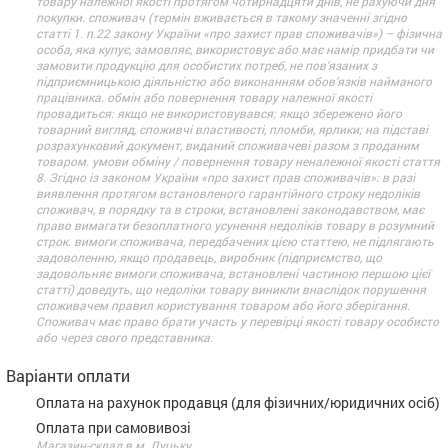
товару належної якості протягом чотирнадцяти днів, не рахуючи дня
покупки. споживач (термін вживається в такому значенні згідно
статті 1. п.22 закону України «про захист прав споживачів») – фізична
особа, яка купує, замовляє, використовує або має намір придбати чи
замовити продукцію для особистих потреб, не пов’язаних з
підприємницькою діяльністю або виконанням обов’язків найманого
працівника. обмін або повернення товару належної якості
провадиться: якщо не використовувався; якщо збережено його
товарний вигляд, споживчі властивості, пломби, ярлики; на підставі
розрахунковий документ, виданий споживачеві разом з проданим
товаром. умови обміну / повернення товару неналежної якості стаття
8. Згідно із законом України «про захист прав споживачів»: в разі
виявлення протягом встановленого гарантійного строку недоліків
споживач, в порядку та в строки, встановлені законодавством, має
право вимагати безоплатного усунення недоліків товару в розумний
строк. вимоги споживача, передбачених цією статтею, не підлягають
задоволенню, якщо продавець, виробник (підприємство, що
задовольняє вимоги споживача, встановлені частиною першою цієї
статті) доведуть, що недоліки товару виникли внаслідок порушення
споживачем правил користування товаром або його зберігання.
Споживач має право брати участь у перевірці якості товару особисто
або через свого представника.
Варіанти оплати
Оплата на рахунок продавця (для фізичних/юридичних осіб)
Оплата при самовивозі
Магазин-склад в м. Луцьку