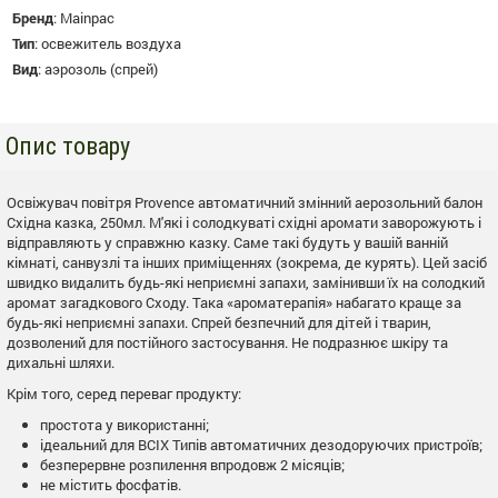
Бренд
:
Mainpac
Тип
:
освежитель воздуха
Вид
:
аэрозоль (спрей)
Опис товару
Освіжувач повітря Provence автоматичний змінний аерозольний балон
Східна казка, 250мл. М'які і солодкуваті східні аромати заворожують і
відправляють у справжню казку. Саме такі будуть у вашій ванній
кімнаті, санвузлі та інших приміщеннях (зокрема, де курять). Цей засіб
швидко видалить будь-які неприємні запахи, замінивши їх на солодкий
аромат загадкового Сходу. Така «ароматерапія» набагато краще за
будь-які неприємні запахи. Спрей безпечний для дітей і тварин,
дозволений для постійного застосування. Не подразнює шкіру та
дихальні шляхи.
Крім того, серед переваг продукту:
простота у використанні;
ідеальний для ВСІХ Типів автоматичних дезодоруючих пристроїв;
безперервне розпилення впродовж 2 місяців;
не містить фосфатів.