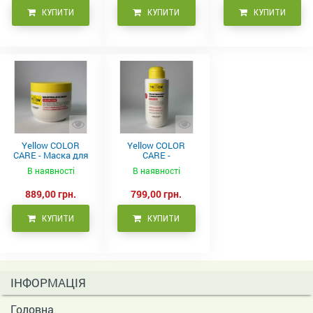
КУПИТИ
КУПИТИ
КУПИТИ
Yellow COLOR
Yellow COLOR
CARE - Маска для
CARE -
фарбованого
Кондиціонер для
В наявності
В наявності
волосся, 500 мл
фарбованого
волосся 500 мл
889,00 грн.
799,00 грн.
КУПИТИ
КУПИТИ
ІНФОРМАЦІЯ
Головна