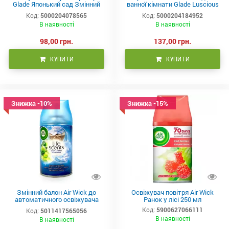
Glade Японький сад Змінний
ванної кімнати Glade Luscious
балончик 10 мл
Cherry & Peony 180 гр
Код:
5000204078565
Код:
5000204184952
В наявності
В наявності
98,00 грн.
137,00 грн.
КУПИТИ
КУПИТИ
Знижка -10%
Знижка -15%
Змінний балон Air Wick до
Освіжувач повітря Air Wick
автоматичного освіжувача
Ранок у лісі 250 мл
повітря (ранкова свіжість),
Код:
5900627066111
Код:
5011417565056
250мл
В наявності
В наявності