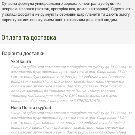
Сучасна формула універсального аерозолю нейтралізує будь-які
неприємні запахи (тютюн, пригоріла їжа, домашні тварини). Відсутність
у складі фосфатів не руйнують озоновий шар планети та дають змогу
користуватися освіжувачем навіть схильним до алергії людям.
Оплата та доставка
Варіанти доставки
УкрПошта
Якщо Ви здійснили замовлення з понеділка по суботу до 11.00 год., то
замовлення буде виконано протягом того ж дня. Якщо після 11.00
год., то воно буде виконано на наступний робочий день (в неділю
відправок немає). Після здійснення замовлення, наші менеджери
обов'язково зв'яжуться з вами. Вартість доставки "УкрПоштою"
оплачує замовник по тарифам перевізника. Номер товарно-
транспортної накладної очікуйте СМС-повідомленням в день
відправки. Укр.пошта, відправка по ПЕРЕДОПЛАТІ!
Нова Пошта (кур'єр)
Якщо Ви здійснили замовлення з понеділка по суботу до 11.00 год., то
замовлення буде виконано протягом того ж дня. Якщо після 11.00
год., то воно буде виконано на наступний робочий день (в неділю
відправок немає). Після здійснення замовлення, наші менеджери
обов'язково зв'яжуться з вами. Вартість доставки службою "Нова