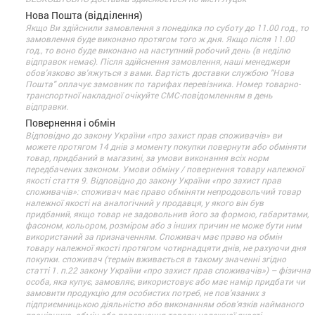
Нова Пошта (відділення)
Якщо Ви здійснили замовлення з понеділка по суботу до 11.00 год., то
замовлення буде виконано протягом того ж дня. Якщо після 11.00
год., то воно буде виконано на наступний робочий день (в неділю
відправок немає). Після здійснення замовлення, наші менеджери
обов'язково зв'яжуться з вами. Вартість доставки службою "Нова
Пошта" оплачує замовник по тарифах перевізника. Номер товарно-
транспортної накладної очікуйте СМС-повідомленням в день
відправки.
Повернення і обмін
Відповідно до закону України «про захист прав споживачів» ви
можете протягом 14 днів з моменту покупки повернути або обміняти
товар, придбаний в магазині, за умови виконання всіх норм
передбачених законом. Умови обміну / повернення товару належної
якості стаття 9. Відповідно до закону України «про захист прав
споживачів»: споживач має право обміняти непродовольчий товар
належної якості на аналогічний у продавця, у якого він був
придбаний, якщо товар не задовольнив його за формою, габаритами,
фасоном, кольором, розміром або з інших причин не може бути ним
використаний за призначенням. Споживач має право на обмін
товару належної якості протягом чотирнадцяти днів, не рахуючи дня
покупки. споживач (термін вживається в такому значенні згідно
статті 1. п.22 закону України «про захист прав споживачів») – фізична
особа, яка купує, замовляє, використовує або має намір придбати чи
замовити продукцію для особистих потреб, не пов’язаних з
підприємницькою діяльністю або виконанням обов’язків найманого