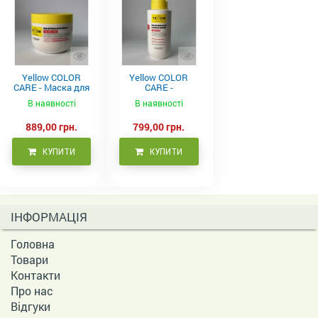
Yellow COLOR
Yellow COLOR
CARE - Маска для
CARE -
фарбованого
Кондиціонер для
В наявності
В наявності
волосся, 500 мл
фарбованого
волосся 500 мл
889,00 грн.
799,00 грн.
КУПИТИ
КУПИТИ
ІНФОРМАЦІЯ
Головна
Товари
Контакти
Про нас
Відгуки