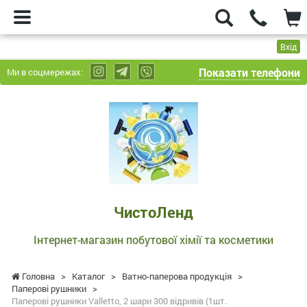
Вхід
Показати телефони
Ми в соцмережах:
ЧистоЛенд
-
Інтернет-
магазин
побутової
хімії
та
ЧистоЛенд
косметики
Інтернет-магазин побутової хімії та косметики
Головна
>
Каталог
>
Ватно-паперова продукція
>
Паперові рушники
>
Паперові рушники Valletto, 2 шари 300 відривів (1шт.