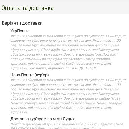
Оплата та доставка
Варіанти доставки
УкрПошта
Якщо Ви здійснили замовлення з понеділка по суботу до 11.00 год., то
замовлення буде виконано протягом того ж дня. Якщо після 11.00
год., то воно буде виконано на наступний робочий день (в неділю
відправок немає). Після здійснення замовлення, наші менеджери
обов'язково зв'яжуться з вами. Вартість доставки "УкрПоштою"
оплачує замовник по тарифам перевізника. Номер товарно-
транспортної накладної очікуйте СМС-повідомленням в день
відправки. Укр.пошта, відправка по ПЕРЕДОПЛАТІ!
Нова Пошта (кур'єр)
Якщо Ви здійснили замовлення з понеділка по суботу до 11.00 год., то
замовлення буде виконано протягом того ж дня. Якщо після 11.00
год., то воно буде виконано на наступний робочий день (в неділю
відправок немає). Після здійснення замовлення, наші менеджери
обов'язково зв'яжуться з вами. Вартість доставки службою "Нова
Пошта" оплачує замовник по тарифах перевізника. Номер товарно-
транспортної накладної очікуйте СМС-повідомленням в день
відправки.
Доставка кур'єром по місті Луцьк
Вартість доставки 50 грн. При замовленні від 999 грн здійснюється
БЕЗКОШТОВНО Доставка здійснюється по місті Луцьк