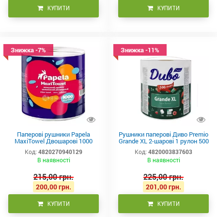
КУПИТИ
КУПИТИ
Знижка -7%
Знижка -11%
Паперові рушники Papela
Рушники паперові Диво Premio
MaxiTowel Двошарові 1000
Grande XL 2-шарові 1 рулон 500
відривів
відривів
Код:
4820270940129
Код:
4820003837603
В наявності
В наявності
215,00 грн.
225,00 грн.
200,00 грн.
201,00 грн.
КУПИТИ
КУПИТИ