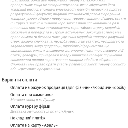
працівника. обмін або повернення товару належної якості
провадиться: якщо не використовувався; якщо збережено його
товарний вигляд, споживчі властивості, пломби, ярлики; на підставі
розрахунковий документ, виданий споживачеві разом з проданим
товаром. умови обміну / повернення товару неналежної якості стаття
8. Згідно із законом України «про захист прав споживачів»: в разі
виявлення протягом встановленого гарантійного строку недоліків
споживач, в порядку та в строки, встановлені законодавством, має
право вимагати безоплатного усунення недоліків товару в розумний
строк. вимоги споживача, передбачених цією статтею, не підлягають
задоволенню, якщо продавець, виробник (підприємство, що
задовольняє вимоги споживача, встановлені частиною першою цієї
статті) доведуть, що недоліки товару виникли внаслідок порушення
споживачем правил користування товаром або його зберігання.
Споживач має право брати участь у перевірці якості товару особисто
або через свого представника.
Варіанти оплати
Оплата на рахунок продавця (для фізичних/юридичних осіб)
Оплата при самовивозі
Магазин-склад в м. Луцьку
Оплата курєру фірми
Доставка здійснюється по місті Луцьк
Накладний платіж
Оплата на карту «Аваль»