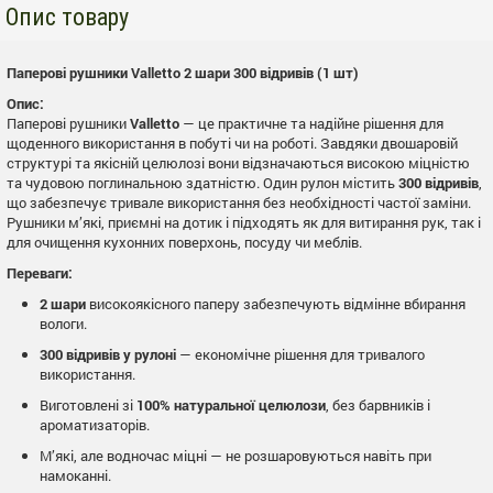
Опис товару
Паперові рушники Valletto 2 шари 300 відривів (1 шт)
Опис:
Паперові рушники
Valletto
— це практичне та надійне рішення для
щоденного використання в побуті чи на роботі. Завдяки двошаровій
структурі та якісній целюлозі вони відзначаються високою міцністю
та чудовою поглинальною здатністю. Один рулон містить
300 відривів
,
що забезпечує тривале використання без необхідності частої заміни.
Рушники м’які, приємні на дотик і підходять як для витирання рук, так і
для очищення кухонних поверхонь, посуду чи меблів.
Переваги:
2 шари
високоякісного паперу забезпечують відмінне вбирання
вологи.
300 відривів у рулоні
— економічне рішення для тривалого
використання.
Виготовлені зі
100% натуральної целюлози
, без барвників і
ароматизаторів.
М’які, але водночас міцні — не розшаровуються навіть при
намоканні.