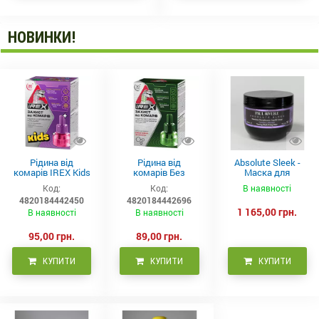
НОВИНКИ!
Рідина від
Рідина від
Absolute Sleek -
комарів IREX Kids
комарів Без
Маска для
д/дітей (30 ночей),
запаху IREX (30
неслухняного
Код:
Код:
В наявності
20мл
ночей), 20мл
волосся 300 мл
4820184442450
4820184442696
1 165,00 грн.
В наявності
В наявності
95,00 грн.
89,00 грн.
КУПИТИ
КУПИТИ
КУПИТИ