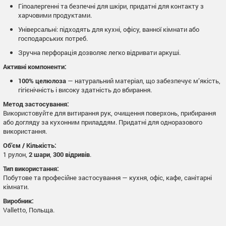
Гіпоалергенні та безпечні для шкіри, придатні для контакту з
харчовими продуктами.
Універсальні: підходять для кухні, офісу, ванної кімнати або
господарських потреб.
Зручна перфорація дозволяє легко відривати аркуші.
Активні компоненти:
100% целюлоза
— натуральний матеріал, що забезпечує м’якість,
гігієнічність і високу здатність до вбирання.
Метод застосування:
Використовуйте для витирання рук, очищення поверхонь, прибирання
або догляду за кухонним приладдям. Придатні для одноразового
використання.
Об’єм / Кількість:
1 рулон,
2 шари
,
300 відривів
.
Тип використання:
Побутове та професійне застосування — кухня, офіс, кафе, санітарні
кімнати.
Виробник:
Valletto, Польща.