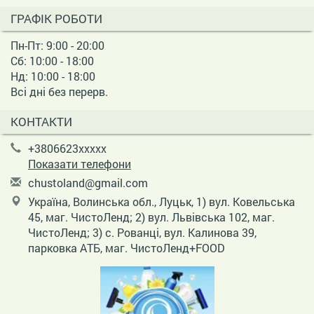
ГРАФІК РОБОТИ
Пн-Пт: 9:00 - 20:00
Сб: 10:00 - 18:00
Нд: 10:00 - 18:00
Всі дні без перерв.
КОНТАКТИ
+3806623xxxxx
Показати телефони
c
hus
tol
and
@gm
ail
.co
m
Україна, Волинська обл., Луцьк, 1) вул. Ковельська
45, маг. ЧистоЛенд; 2) вул. Львівська 102, маг.
ЧистоЛенд; 3) с. Рованці, вул. Калинова 39,
парковка АТБ, маг. ЧистоЛенд+FOOD