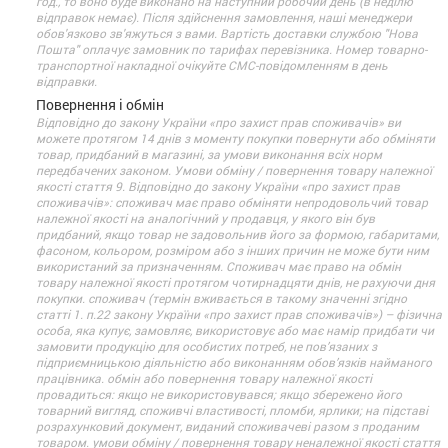
год., то воно буде виконано на наступний робочий день (в неділю
відправок немає). Після здійснення замовлення, наші менеджери
обов'язково зв'яжуться з вами. Вартість доставки службою "Нова
Пошта" оплачує замовник по тарифах перевізника. Номер товарно-
транспортної накладної очікуйте СМС-повідомленням в день
відправки.
Повернення і обмін
Відповідно до закону України «про захист прав споживачів» ви
можете протягом 14 днів з моменту покупки повернути або обміняти
товар, придбаний в магазині, за умови виконання всіх норм
передбачених законом. Умови обміну / повернення товару належної
якості стаття 9. Відповідно до закону України «про захист прав
споживачів»: споживач має право обміняти непродовольчий товар
належної якості на аналогічний у продавця, у якого він був
придбаний, якщо товар не задовольнив його за формою, габаритами,
фасоном, кольором, розміром або з інших причин не може бути ним
використаний за призначенням. Споживач має право на обмін
товару належної якості протягом чотирнадцяти днів, не рахуючи дня
покупки. споживач (термін вживається в такому значенні згідно
статті 1. п.22 закону України «про захист прав споживачів») – фізична
особа, яка купує, замовляє, використовує або має намір придбати чи
замовити продукцію для особистих потреб, не пов’язаних з
підприємницькою діяльністю або виконанням обов’язків найманого
працівника. обмін або повернення товару належної якості
провадиться: якщо не використовувався; якщо збережено його
товарний вигляд, споживчі властивості, пломби, ярлики; на підставі
розрахунковий документ, виданий споживачеві разом з проданим
товаром. умови обміну / повернення товару неналежної якості стаття