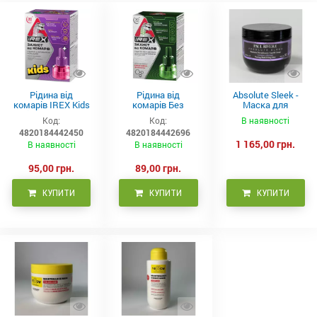
Рідина від
Рідина від
Absolute Sleek -
комарів IREX Kids
комарів Без
Маска для
д/дітей (30 ночей),
запаху IREX (30
неслухняного
Код:
Код:
В наявності
20мл
ночей), 20мл
волосся 300 мл
4820184442450
4820184442696
1 165,00 грн.
В наявності
В наявності
95,00 грн.
89,00 грн.
КУПИТИ
КУПИТИ
КУПИТИ