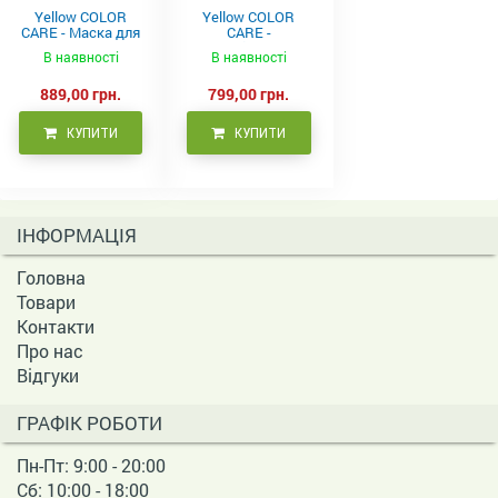
Yellow COLOR
Yellow COLOR
CARE - Маска для
CARE -
фарбованого
Кондиціонер для
В наявності
В наявності
волосся, 500 мл
фарбованого
волосся 500 мл
889,00 грн.
799,00 грн.
КУПИТИ
КУПИТИ
ІНФОРМАЦІЯ
Головна
Товари
Контакти
Про нас
Відгуки
ГРАФІК РОБОТИ
Пн-Пт: 9:00 - 20:00
Сб: 10:00 - 18:00