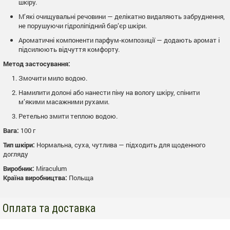
шкіру.
М’які очищувальні речовини — делікатно видаляють забруднення,
не порушуючи гідроліпідний бар’єр шкіри.
Ароматичні компоненти парфум‑композиції — додають аромат і
підсилюють відчуття комфорту.
Метод застосування:
Змочити мило водою.
Намилити долоні або нанести піну на вологу шкіру, спінити
м’якими масажними рухами.
Ретельно змити теплою водою.
Вага:
100 г
Тип шкіри:
Нормальна, суха, чутлива — підходить для щоденного
догляду
Виробник:
Miraculum
Країна виробництва:
Польща
Оплата та доставка