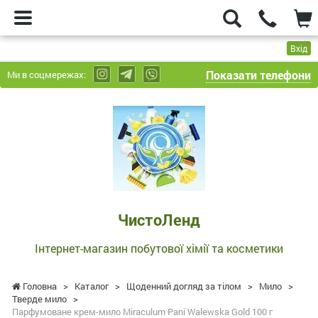
Вхід
Показати телефони
Ми в соцмережах:
ЧистоЛенд
-
Інтернет-
магазин
побутової
хімії
та
ЧистоЛенд
косметики
Інтернет-магазин побутової хімії та косметики
Головна
>
Каталог
>
Щоденний догляд за тілом
>
Мило
>
Тверде мило
>
Парфумоване крем-мило Miraculum Pani Walewska Gold 100 г