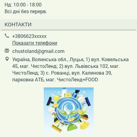
Нд: 10:00 - 18:00
Всі дні без перерв.
КОНТАКТИ
+3806623xxxxx
Показати телефони
c
hus
tol
and
@gm
ail
.co
m
Україна, Волинська обл., Луцьк, 1) вул. Ковельська
45, маг. ЧистоЛенд; 2) вул. Львівська 102, маг.
ЧистоЛенд; 3) с. Рованці, вул. Калинова 39,
парковка АТБ, маг. ЧистоЛенд+FOOD