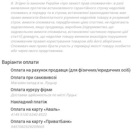
8. Згідно із законом України «про захист прав споживачів»: в разі
виявлення протягом встановленого гарантійного строку недоліків
споживач, в порядку та в строки, встановлені законодавством, має
право вимагати безоплатного усунення недоліків товару в розумний
строк. вимоги споживача, передбачених цією статтею, не підлягають
задоволенню, якщо продавець, виробник (підприємство, що
задовольняє вимоги споживача, встановлені частиною першою цієї
статті) доведуть, що недоліки товару виникли внаслідок порушення
споживачем правил користування товаром або його зберігання.
Споживач має право брати участь у перевірці якості товару особисто
або через свого представника.
Варіанти оплати
Оплата на рахунок продавця (для фізичних/юридичних осіб)
Оплата при самовивозі
Магазин-склад в м. Луцьку
Оплата курєру фірми
Доставка здійснюється по місті Луцьк
Накладний платіж
Оплата на карту «Аваль»
4149 5100 6340 8522
Оплата на карту «ПриватБанк»
5457082529209665