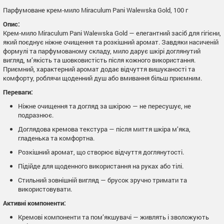
Парфумоване крем‑мило Miraculum Pani Walewska Gold, 100 г
Опис:
Крем‑мило Miraculum Pani Walewska Gold — елегантний засіб для гігієни,
який поєднує ніжне очищення та розкішний аромат. Завдяки насиченій
формулі та парфумованому складу, мило дарує шкірі доглянутий
вигляд, м’якість та шовковистість після кожного використання.
Приємний, характерний аромат додає відчуття вишуканості та
комфорту, роблячи щоденний душ або вмивання більш приємним.
Переваги:
Ніжне очищення та догляд за шкірою — не пересушує, не
подразнює.
Доглядова кремова текстура — після миття шкіра м’яка,
гладенька та комфортна.
Розкішний аромат, що створює відчуття доглянутості.
Підійде для щоденного використання на руках або тілі.
Стильний зовнішній вигляд — брусок зручно тримати та
використовувати.
Активні компоненти:
Кремові компоненти та пом’якшувачі — живлять і зволожують