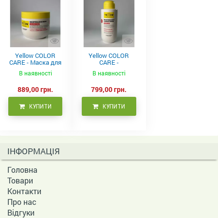
Yellow COLOR
Yellow COLOR
CARE - Маска для
CARE -
фарбованого
Кондиціонер для
В наявності
В наявності
волосся, 500 мл
фарбованого
волосся 500 мл
889,00 грн.
799,00 грн.
КУПИТИ
КУПИТИ
ІНФОРМАЦІЯ
Головна
Товари
Контакти
Про нас
Відгуки