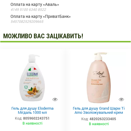
Оплата на карту «Аваль»
4149 5100 6340 8522
Оплата на карту «ПриватБанк»
5457082529209665
МОЖЛИВО ВАС ЗАЦІКАВИТЬ!
Гель для душу Eloderma
Гель для душу Grand Шарм Ti
Мігдаль 1000 мл
Amo Зволожувальний крем
400 мл
Код:
8059602243751
Код:
4820263233405
В наявності
В наявності