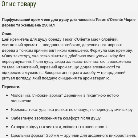
Опис товару
Парфумований крем-гель для душу для чоловіків Tesori d'Oriente Чорне
дерево та женьшень 250 мл
Опис:
Цей крем-гель для душу бренду Tesori d'Oriente має чоловічий,
елегантний аромат — поєднання глибоких, деревних нот чорного
дерева з тонким пряним відтінком женьшеню. Формула має кремову,
м’яку текстуру, яка легко піниться, дбайливо очищуючи шкіру без
пересушування. Після душу шкіра залишається чистою, зволоженою
та має інтенсивний, виразний аромат, що додає впевненості та
підкреслює мужність. Використання цього засобу — це щоденний
ритуал догляду, який поєднує очищення та ароматерапію.
Переваги:
Чоловічий, глибокий аромат деревини із пікантною нотою
женьшеню.
Кремова текстура, яка делікатно очищує, не пересушуючи шкіру.
Забезпечує зволоження та комфорт після душу.
Створює відчуття чистоти, свіжості та впевненості.
Ідеальний формат 250 мл — зручний для щоденного використання.