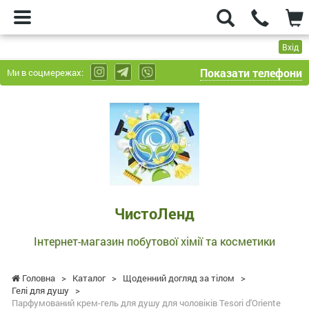
Вхід
Показати телефони
Ми в соцмережах:
ЧистоЛенд
-
Інтернет-
магазин
побутової
хімії
та
ЧистоЛенд
косметики
Інтернет-магазин побутової хімії та косметики
Головна
>
Каталог
>
Щоденний догляд за тілом
>
Гелі для душу
>
Парфумований крем-гель для душу для чоловіків Tesori d'Oriente