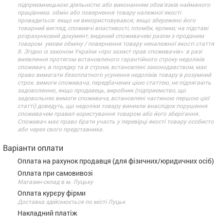
підприємницькою діяльністю або виконанням обов’язків найманого
працівника. обмін або повернення товару належної якості
провадиться: якщо не використовувався; якщо збережено його
товарний вигляд, споживчі властивості, пломби, ярлики; на підставі
розрахунковий документ, виданий споживачеві разом з проданим
товаром. умови обміну / повернення товару неналежної якості стаття
8. Згідно із законом України «про захист прав споживачів»: в разі
виявлення протягом встановленого гарантійного строку недоліків
споживач, в порядку та в строки, встановлені законодавством, має
право вимагати безоплатного усунення недоліків товару в розумний
строк. вимоги споживача, передбачених цією статтею, не підлягають
задоволенню, якщо продавець, виробник (підприємство, що
задовольняє вимоги споживача, встановлені частиною першою цієї
статті) доведуть, що недоліки товару виникли внаслідок порушення
споживачем правил користування товаром або його зберігання.
Споживач має право брати участь у перевірці якості товару особисто
або через свого представника.
Варіанти оплати
Оплата на рахунок продавця (для фізичних/юридичних осіб)
Оплата при самовивозі
Магазин-склад в м. Луцьку
Оплата курєру фірми
Доставка здійснюється по місті Луцьк
Накладний платіж