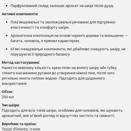
Парфумований склад залишає аромат на шкірі після душу.
Активні компоненти:
Пом’якшувальні та зволожувальні речовини для підтримки
еластичності та комфорту шкіри.
Ароматична композиція на основі чорного дерева та женьшеню —
багата, чоловіча, з пряним характером.
М’які очищувальні компоненти, які дбайливо очищують шкіру, не
порушуючи її природного балансу.
Метод застосування:
Нанести невелику кількість крем-гелю на вологу шкіру або губку,
спінити масажними рухами до утворення ніжної піни, після чого
ретельно змити теплою водою. Підходить для щоденного
використання.
Об’єм:
250 мл
Тип шкіри:
Підходить для всіх типів шкіри, особливо для чоловіків, які шукають
ароматний, але м’який догляд із відчуттям чистоти та свіжості.
Виробник та країна:
Tesori d'Oriente, Італія.