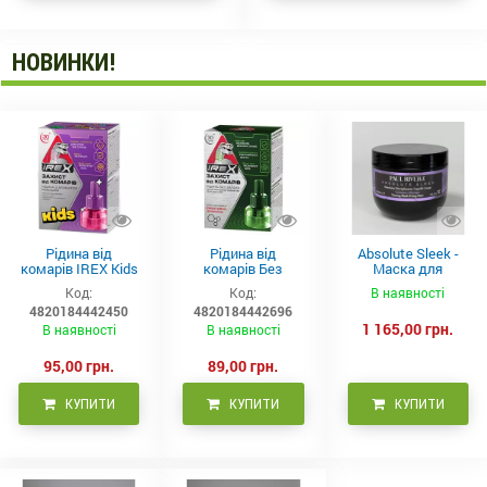
НОВИНКИ!
Рідина від
Рідина від
Absolute Sleek -
комарів IREX Kids
комарів Без
Маска для
д/дітей (30 ночей),
запаху IREX (30
неслухняного
Код:
Код:
В наявності
20мл
ночей), 20мл
волосся 300 мл
4820184442450
4820184442696
1 165,00 грн.
В наявності
В наявності
95,00 грн.
89,00 грн.
КУПИТИ
КУПИТИ
КУПИТИ