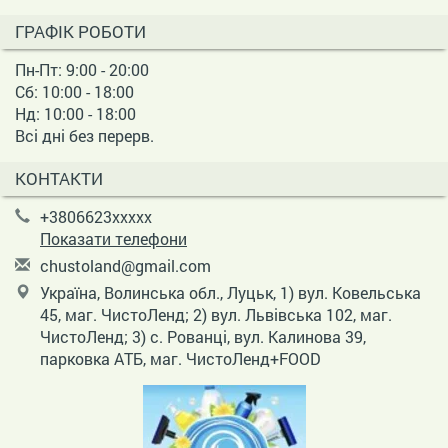
ГРАФІК РОБОТИ
Пн-Пт: 9:00 - 20:00
Сб: 10:00 - 18:00
Нд: 10:00 - 18:00
Всі дні без перерв.
КОНТАКТИ
+3806623xxxxx
Показати телефони
c
hus
tol
and
@gm
ail
.co
m
Україна, Волинська обл., Луцьк, 1) вул. Ковельська
45, маг. ЧистоЛенд; 2) вул. Львівська 102, маг.
ЧистоЛенд; 3) с. Рованці, вул. Калинова 39,
парковка АТБ, маг. ЧистоЛенд+FOOD