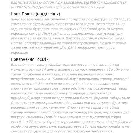
Вартість доставки 50 грн. При замовленні від 999 грн здійснюється
БЕЗКОШТОВНО Доставка здійснюється по місті Луцьк
Нова Пошта (відділення)
Якщо Ви здійснили замовлення з понеділка по суботу до 11.00 год., то
замовлення буде виконано протягом того ж дня. Якщо після 11.00
год., то воно буде виконано на наступний робочий день (в неділю
відправок немає). Після здійснення замовлення, наші менеджери
обов'язково зв'яжуться з вами. Вартість доставки службою "Нова
Пошта" оплачує замовник по тарифах перевізника. Номер товарно-
транспортної накладної очікуйте СМС-повідомленням в день
відправки.
Повернення і обмін
Відповідно до закону України «про захист прав споживачів» ви
можете протягом 14 днів з моменту покупки повернути або обміняти
товар, придбаний в магазині, за умови виконання всіх норм
передбачених законом. Умови обміну / повернення товару належної
якості стаття 9. Відповідно до закону України «про захист прав
споживачів»: споживач має право обміняти непродовольчий товар
належної якості на аналогічний у продавця, у якого він був
придбаний, якщо товар не задовольнив його за формою, габаритами,
фасоном, кольором, розміром або з інших причин не може бути ним
використаний за призначенням. Споживач має право на обмін
товару належної якості протягом чотирнадцяти днів, не рахуючи дня
покупки. споживач (термін вживається в такому значенні згідно
статті 1. п.22 закону України «про захист прав споживачів») – фізична
особа, яка купує, замовляє, використовує або має намір придбати чи
замовити продукцію для особистих потреб, не пов’язаних з