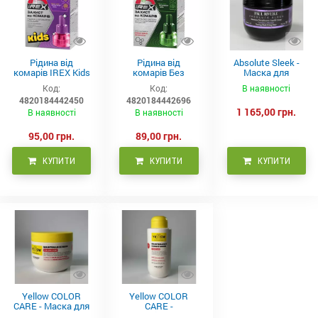
Рідина від
Рідина від
Absolute Sleek -
комарів IREX Kids
комарів Без
Маска для
д/дітей (30 ночей),
запаху IREX (30
неслухняного
Код:
Код:
В наявності
20мл
ночей), 20мл
волосся 300 мл
4820184442450
4820184442696
1 165,00 грн.
В наявності
В наявності
95,00 грн.
89,00 грн.
КУПИТИ
КУПИТИ
КУПИТИ
Yellow COLOR
Yellow COLOR
CARE - Маска для
CARE -
фарбованого
Кондиціонер для