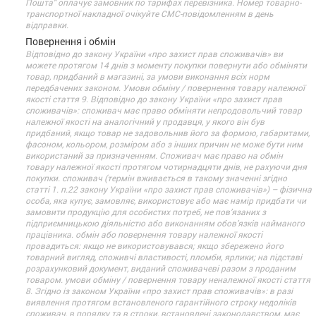
Пошта" оплачує замовник по тарифах перевізника. Номер товарно-
транспортної накладної очікуйте СМС-повідомленням в день
відправки.
Повернення і обмін
Відповідно до закону України «про захист прав споживачів» ви
можете протягом 14 днів з моменту покупки повернути або обміняти
товар, придбаний в магазині, за умови виконання всіх норм
передбачених законом. Умови обміну / повернення товару належної
якості стаття 9. Відповідно до закону України «про захист прав
споживачів»: споживач має право обміняти непродовольчий товар
належної якості на аналогічний у продавця, у якого він був
придбаний, якщо товар не задовольнив його за формою, габаритами,
фасоном, кольором, розміром або з інших причин не може бути ним
використаний за призначенням. Споживач має право на обмін
товару належної якості протягом чотирнадцяти днів, не рахуючи дня
покупки. споживач (термін вживається в такому значенні згідно
статті 1. п.22 закону України «про захист прав споживачів») – фізична
особа, яка купує, замовляє, використовує або має намір придбати чи
замовити продукцію для особистих потреб, не пов’язаних з
підприємницькою діяльністю або виконанням обов’язків найманого
працівника. обмін або повернення товару належної якості
провадиться: якщо не використовувався; якщо збережено його
товарний вигляд, споживчі властивості, пломби, ярлики; на підставі
розрахунковий документ, виданий споживачеві разом з проданим
товаром. умови обміну / повернення товару неналежної якості стаття
8. Згідно із законом України «про захист прав споживачів»: в разі
виявлення протягом встановленого гарантійного строку недоліків
споживач, в порядку та в строки, встановлені законодавством, має