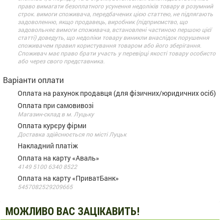
право вимагати безоплатного усунення недоліків товару в розумний
строк. вимоги споживача, передбачених цією статтею, не підлягають
задоволенню, якщо продавець, виробник (підприємство, що
задовольняє вимоги споживача, встановлені частиною першою цієї
статті) доведуть, що недоліки товару виникли внаслідок порушення
споживачем правил користування товаром або його зберігання.
Споживач має право брати участь у перевірці якості товару особисто
або через свого представника.
Варіанти оплати
Оплата на рахунок продавця (для фізичних/юридичних осіб)
Оплата при самовивозі
Магазин-склад в м. Луцьку
Оплата курєру фірми
Доставка здійснюється по місті Луцьк
Накладний платіж
Оплата на карту «Аваль»
4149 5100 6340 8522
Оплата на карту «ПриватБанк»
5457082529209665
МОЖЛИВО ВАС ЗАЦІКАВИТЬ!