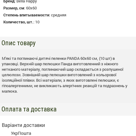
Бренд
:
Bella Happy
Размер, см
:
60х60
Степень впитываемости
:
средняя
Количество, шт.
:
10
Опис товару
М'які та поглинаючі дитячі пеленки PANDA 60x60 см, (10 шт) в
упаковці. Верхній шар пелюшки Панда виготовленний з ніжного
нетканого матеріалу, поглинаючий шар складається з розпушеної
целюлози. Зовнішній шар пелюшки виготовлений з кольорової
ізоляційної плівки. Всі матеріали, з яких виготовлені пелюшки, є
гіпоалергенними, не викликають алергічних реакцій та подразнень у
малюка.
Оплата та доставка
Варіанти доставки
УкрПошта