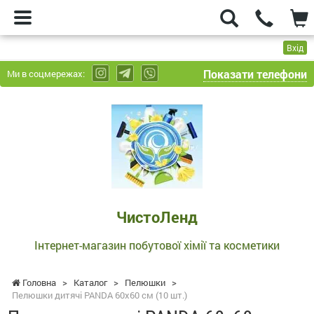
Вхід
Показати телефони
Ми в соцмережах:
ЧистоЛенд
-
Інтернет-
магазин
побутової
хімії
та
ЧистоЛенд
косметики
Інтернет-магазин побутової хімії та косметики
Головна
>
Каталог
>
Пелюшки
>
Пелюшки дитячі PANDA 60x60 см (10 шт.)