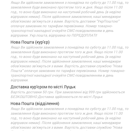
Якщо Ви здійснили замовлення з понеділка по суботу до 11.00 год., то
замовлення буде виконано протягом того ж дня. Якщо після 11.00
год., то воно буде виконано на наступний робочий день (в неділю
відправок немає). Після здійснення замовлення, наші менеджери
обов'язково зв'яжуться з вами. Вартість доставки "УкрПоштою"
оплачує замовник по тарифам перевізника. Номер товарно-
транспортної накладної очікуйте СМС-повідомленням в день
відправки. Укр.пошта, відправка по ПЕРЕДОПЛАТІ!
Нова Пошта (кур'єр)
Якщо Ви здійснили замовлення з понеділка по суботу до 11.00 год., то
замовлення буде виконано протягом того ж дня. Якщо після 11.00
год., то воно буде виконано на наступний робочий день (в неділю
відправок немає). Після здійснення замовлення, наші менеджери
обов'язково зв'яжуться з вами. Вартість доставки службою "Нова
Пошта" оплачує замовник по тарифах перевізника. Номер товарно-
транспортної накладної очікуйте СМС-повідомленням в день
відправки.
Доставка кур'єром по місті Луцьк
Вартість доставки 50 грн. При замовленні від 999 грн здійснюється
БЕЗКОШТОВНО Доставка здійснюється по місті Луцьк
Нова Пошта (відділення)
Якщо Ви здійснили замовлення з понеділка по суботу до 11.00 год., то
замовлення буде виконано протягом того ж дня. Якщо після 11.00
год., то воно буде виконано на наступний робочий день (в неділю
відправок немає). Після здійснення замовлення, наші менеджери
обов'язково зв'яжуться з вами. Вартість доставки службою "Нова