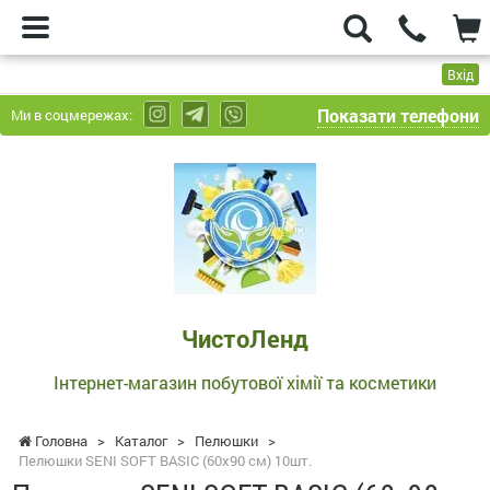
Вхід
Показати телефони
Ми в соцмережах:
ЧистоЛенд
-
Інтернет-
магазин
побутової
хімії
та
ЧистоЛенд
косметики
Інтернет-магазин побутової хімії та косметики
Головна
>
Каталог
>
Пелюшки
>
Пелюшки SENI SOFT BASIC (60x90 см) 10шт.