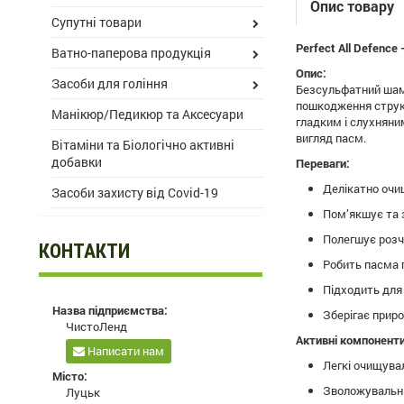
Опис товару
Супутні товари
Perfect All Defenc
Ватно-паперова продукція
Опис:
Засоби для гоління
Безсульфатний шамп
пошкодження структ
Манікюр/Педикюр та Аксесуари
гладким і слухняни
вигляд пасм.
Вітаміни та Біологічно активні
добавки
Переваги:
Делікатно очищ
Засоби захисту від Covid-19
Пом’якшує та 
Полегшує розч
КОНТАКТИ
Робить пасма 
Підходить для
Назва підприємства:
Зберігає приро
ЧистоЛенд
Активні компоненти
Написати нам
Легкі очищува
Місто:
Зволожувальні
Луцьк