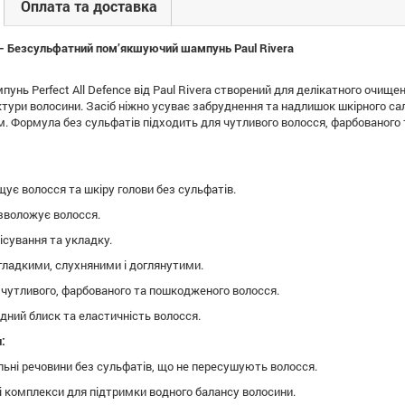
Оплата та доставка
e – Безсульфатний пом’якшуючий шампунь Paul Rivera
унь Perfect All Defence від Paul Rivera створений для делікатного очище
ури волосини. Засіб ніжно усуває забруднення та надлишок шкірного сал
м. Формула без сульфатів підходить для чутливого волосся, фарбованого
ує волосся та шкіру голови без сульфатів.
зволожує волосся.
ісування та укладку.
гладкими, слухняними і доглянутими.
 чутливого, фарбованого та пошкодженого волосся.
дний блиск та еластичність волосся.
:
льні речовини без сульфатів, що не пересушують волосся.
 комплекси для підтримки водного балансу волосини.