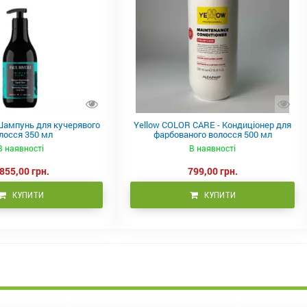
- Шампунь для кучерявого
Yellow COLOR CARE - Кондиціонер для
лосся 350 мл
фарбованого волосся 500 мл
В наявності
В наявності
 855,00 грн.
799,00 грн.
КУПИТИ
КУПИТИ