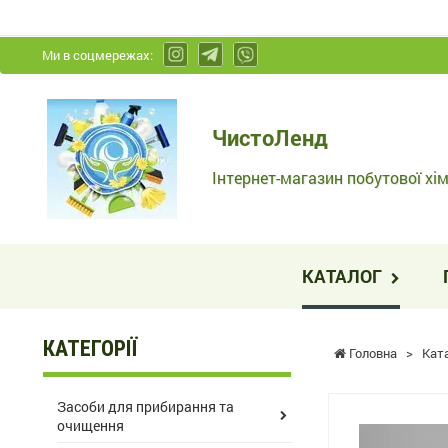
Ми в соцмережах:
ЧистоЛенд
ЧистоЛенд
-
Інтернет-
Інтернет-магазин побутової хім
магазин
побутової
хімії
КАТАЛОГ
та
косметики
КАТЕГОРІЇ
Головна
>
Кат
Засоби для прибирання та
очищення