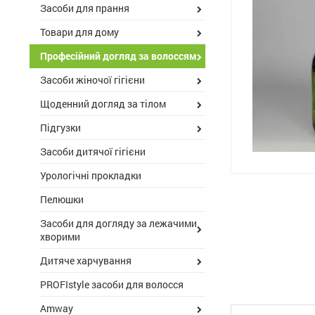
Засоби для прання
Товари для дому
Професійний догляд за волоссям
Засоби жіночої гігієни
Щоденний догляд за тілом
Підгузки
Засоби дитячої гігієни
Урологічні прокладки
Пелюшки
Засоби для догляду за лежачими
хворими
Дитяче харчування
PROFIstyle засоби для волосся
Amway