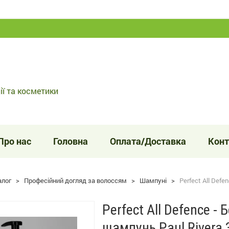
ії та косметики
Про нас
Головна
Оплата/Доставка
Конт
алог
>
Професійний догляд за волоссям
>
Шампуні
>
Perfect All Def
Perfect All Defence 
шампунь Paul Rivera 