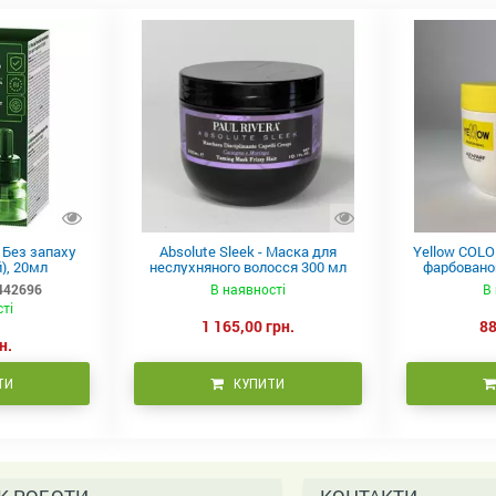
в Без запаху
Absolute Sleek - Маска для
Yellow COLO
), 20мл
неслухняного волосся 300 мл
фарбованог
442696
В наявності
В 
сті
1 165,00 грн.
88
н.
ТИ
КУПИТИ