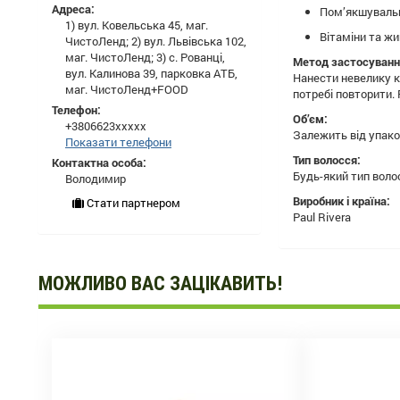
Адреса:
Пом’якшувальні
1) вул. Ковельська 45, маг.
Вітаміни та ж
ЧистоЛенд; 2) вул. Львівська 102,
маг. ЧистоЛенд; 3) с. Рованці,
Метод застосуванн
вул. Калинова 39, парковка АТБ,
Нанести невелику к
маг. ЧистоЛенд+FOOD
потребі повторити.
Телефон:
Об’єм:
+3806623xxxxx
Залежить від упако
Показати телефони
Тип волосся:
Контактна особа:
Будь-який тип воло
Володимир
Виробник і країна:
Стати партнером
Paul Rivera
МОЖЛИВО ВАС ЗАЦІКАВИТЬ!