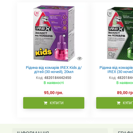
Рідина від комарів IREX Kids д/
Рідина від комарі
дітей (30 ночей), 20мл
IREX (30 ночей
Код:
4820184442450
Код:
4820184
В наявності
В наявно
95,00 грн.
89,00 гр
КУПИТИ
КУПИ