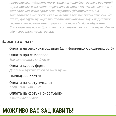
право вимагати безоплатного усунення недоліків товару в розумний
строк. вимоги споживача, передбачених цією статтею, не підлягають
задоволенню, якщо продавець, виробник (підприємство, що
задовольняє вимоги споживача, встановлені частиною першою цієї
статті) доведуть, що недоліки товару виникли внаслідок порушення
споживачем правил користування товаром або його зберігання.
Споживач має право брати участь у перевірці якості товару особисто
або через свого представника.
Варіанти оплати
Оплата на рахунок продавця (для фізичних/юридичних осіб)
Оплата при самовивозі
Магазин-склад в м. Луцьку
Оплата курєру фірми
Доставка здійснюється по місті Луцьк
Накладний платіж
Оплата на карту «Аваль»
4149 5100 6340 8522
Оплата на карту «ПриватБанк»
5457082529209665
МОЖЛИВО ВАС ЗАЦІКАВИТЬ!