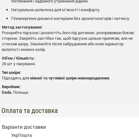
поглинання і надійного утримання рідини.
Натуральна целюлоза для м’якості і комфорту.
Гіпоалергенні дихаючі матеріали без ароматизаторів і латексу.
Метод застосування:
Розкрийте підгузок і розмістіть його під дитиною, розправивши бокові
сторони. Закріпіть застібки так, щоб підгузок щільно прилягав, але не
стискав шкіру. Замінюйте після забруднення або коли індикатор
вологості змінює колір.
Об’єм / Кількість:
26 шт у пакуванні.
Тип шкіри:
Підходять для
ніжної та чутливої шкіри новонароджених
.
Виробник:
Dada
, Польща.
Оплата та доставка
Варіанти доставки
УкрПошта