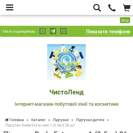
Вхід
Показати телефони
Ми в соцмережах:
ЧистоЛенд
-
Інтернет-
магазин
побутової
хімії
та
ЧистоЛенд
косметики
Інтернет-магазин побутової хімії та косметики
Головна
>
Каталог
>
Підгузки
>
Підгузки дитячі
>
Підгузки Dada Extra care 1 (2-5кг) 26 шт