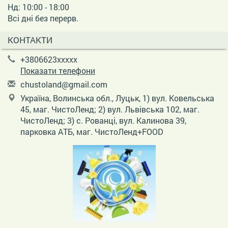
Нд: 10:00 - 18:00
Всі дні без перерв.
КОНТАКТИ
+3806623xxxxx
Показати телефони
c
hus
tol
and
@gm
ail
.co
m
Україна, Волинська обл., Луцьк, 1) вул. Ковельська
45, маг. ЧистоЛенд; 2) вул. Львівська 102, маг.
ЧистоЛенд; 3) с. Рованці, вул. Калинова 39,
парковка АТБ, маг. ЧистоЛенд+FOOD