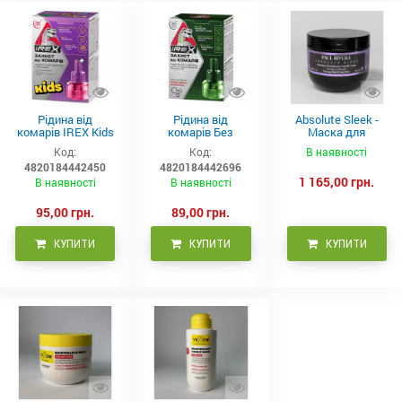
Рідина від
Рідина від
Absolute Sleek -
комарів IREX Kids
комарів Без
Маска для
д/дітей (30 ночей),
запаху IREX (30
неслухняного
Код:
Код:
В наявності
20мл
ночей), 20мл
волосся 300 мл
4820184442450
4820184442696
1 165,00 грн.
В наявності
В наявності
95,00 грн.
89,00 грн.
КУПИТИ
КУПИТИ
КУПИТИ