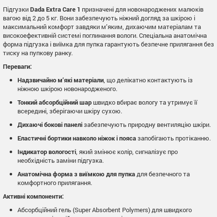
Підгузки
Dada Extra Care 1
призначені для новонароджених малюків
вагою від 2 до 5 кг. Вони забезпечують ніжний догляд за шкірою і
максимальний комфорт завдяки м’яким, дихаючим матеріалам та
високоефективній системі поглинання вологи. Спеціальна анатомічна
форма підгузка і виїмка для пупка гарантують безпечне прилягання без
тиску на пупкову ранку.
Переваги:
Надзвичайно м’які матеріали
, що делікатно контактують із
ніжною шкірою новонародженого.
Тонкий абсорбційний шар
швидко вбирає вологу та утримує її
всередині, зберігаючи шкіру сухою.
Дихаючі бокові панелі
забезпечують природну вентиляцію шкіри.
Еластичні бортики навколо ніжок і пояса
запобігають протіканню.
Індикатор вологості
, який змінює колір, сигналізує про
необхідність заміни підгузка.
Анатомічна форма з виїмкою для пупка
для безпечного та
комфортного прилягання.
Активні компоненти:
Абсорбційний гель (Super Absorbent Polymers) для швидкого