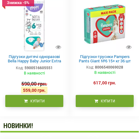
Знижка -5%
Підгузки дитячі одноразові
Підгузки-трусики Pampers
Bella Happy Baby Junior Extra
Pants Giant №6 15+ кг 36 шт
15+ 48 шт
Код:
8006540069028
Код:
5900516605551
В наявності
В наявності
617,00 грн.
590,00 грн.
559,00 грн.
КУПИТИ
КУПИТИ
НОВИНКИ!