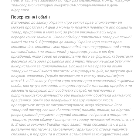
Пошта" оплачує замовник по тарифах перевізника. Номер товарно-
транспортної накладної очікуйте СМС-повідомленням в день
відправки.
Повернення і обмін
Відповідно до закону України «про захист прав споживачів» ви
можете протягом 14 днів з моменту покупки повернути або обміняти
товар, придбаний в магазині, за умови виконання всіх норм
передбачених законом. Умови обміну / повернення товару належної
якості стаття 9. Відповідно до закону України «про захист прав
споживачів»: споживач має право обміняти непродовольчий товар
належної якості на аналогічний у продавця, у якого він був
придбаний, якщо товар не задовольнив його за формою, габаритами,
фасоном, кольором, розміром або з інших причин не може бути ним
використаний за призначенням. Споживач має право на обмін
товару належної якості протягом чотирнадцяти днів, не рахуючи дня
покупки. споживач (термін вживається в такому значенні згідно
статті 1. п.22 закону України «про захист прав споживачів») – фізична
особа, яка купує, замовляє, використовує або має намір придбати чи
замовити продукцію для особистих потреб, не пов’язаних з
підприємницькою діяльністю або виконанням обов’язків найманого
працівника. обмін або повернення товару належної якості
провадиться: якщо не використовувався; якщо збережено його
товарний вигляд, споживчі властивості, пломби, ярлики; на підставі
розрахунковий документ, виданий споживачеві разом з проданим
товаром. умови обміну / повернення товару неналежної якості стаття
8. Згідно із законом України «про захист прав споживачів»: в разі
виявлення протягом встановленого гарантійного строку недоліків
споживач, в порядку та в строки, встановлені законодавством, має