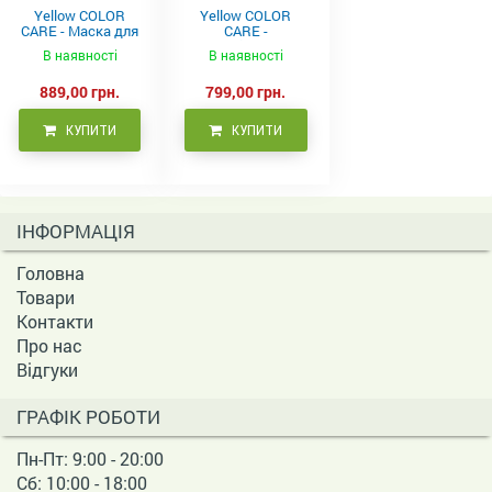
Yellow COLOR
Yellow COLOR
CARE - Маска для
CARE -
фарбованого
Кондиціонер для
В наявності
В наявності
волосся, 500 мл
фарбованого
волосся 500 мл
889,00 грн.
799,00 грн.
КУПИТИ
КУПИТИ
ІНФОРМАЦІЯ
Головна
Товари
Контакти
Про нас
Відгуки
ГРАФІК РОБОТИ
Пн-Пт: 9:00 - 20:00
Сб: 10:00 - 18:00