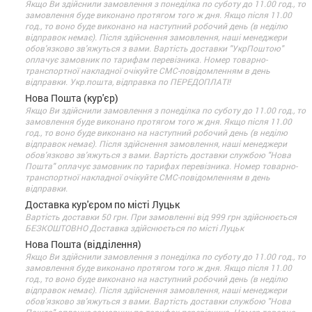
Якщо Ви здійснили замовлення з понеділка по суботу до 11.00 год., то
замовлення буде виконано протягом того ж дня. Якщо після 11.00
год., то воно буде виконано на наступний робочий день (в неділю
відправок немає). Після здійснення замовлення, наші менеджери
обов'язково зв'яжуться з вами. Вартість доставки "УкрПоштою"
оплачує замовник по тарифам перевізника. Номер товарно-
транспортної накладної очікуйте СМС-повідомленням в день
відправки. Укр.пошта, відправка по ПЕРЕДОПЛАТІ!
Нова Пошта (кур'єр)
Якщо Ви здійснили замовлення з понеділка по суботу до 11.00 год., то
замовлення буде виконано протягом того ж дня. Якщо після 11.00
год., то воно буде виконано на наступний робочий день (в неділю
відправок немає). Після здійснення замовлення, наші менеджери
обов'язково зв'яжуться з вами. Вартість доставки службою "Нова
Пошта" оплачує замовник по тарифах перевізника. Номер товарно-
транспортної накладної очікуйте СМС-повідомленням в день
відправки.
Доставка кур'єром по місті Луцьк
Вартість доставки 50 грн. При замовленні від 999 грн здійснюється
БЕЗКОШТОВНО Доставка здійснюється по місті Луцьк
Нова Пошта (відділення)
Якщо Ви здійснили замовлення з понеділка по суботу до 11.00 год., то
замовлення буде виконано протягом того ж дня. Якщо після 11.00
год., то воно буде виконано на наступний робочий день (в неділю
відправок немає). Після здійснення замовлення, наші менеджери
обов'язково зв'яжуться з вами. Вартість доставки службою "Нова