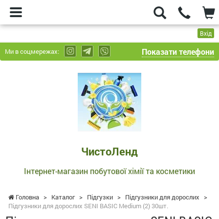
Вхід
Показати телефони
Ми в соцмережах:
ЧистоЛенд
-
Інтернет-
магазин
побутової
хімії
та
ЧистоЛенд
косметики
Інтернет-магазин побутової хімії та косметики
Головна
>
Каталог
>
Підгузки
>
Підгузники для дорослих
>
Підгузники для дорослих SENI BASIC Medium (2) 30шт.