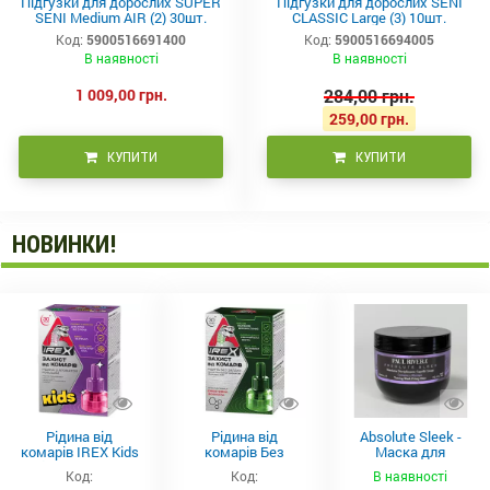
Підгузки для дорослих SUPER
Підгузки для дорослих SENI
SENI Medium AIR (2) 30шт.
CLASSIC Large (3) 10шт.
Код:
5900516691400
Код:
5900516694005
В наявності
В наявності
1 009,00 грн.
284,00 грн.
259,00 грн.
КУПИТИ
КУПИТИ
НОВИНКИ!
Рідина від
Рідина від
Absolute Sleek -
комарів IREX Kids
комарів Без
Маска для
д/дітей (30 ночей),
запаху IREX (30
неслухняного
Код:
Код:
В наявності
20мл
ночей), 20мл
волосся 300 мл