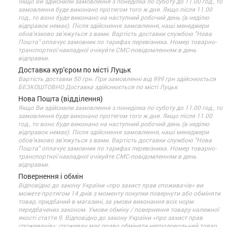
Якщо Ви здійснили замовлення з понеділка по суботу до 11.00 год., то
замовлення буде виконано протягом того ж дня. Якщо після 11.00
год., то воно буде виконано на наступний робочий день (в неділю
відправок немає). Після здійснення замовлення, наші менеджери
обов'язково зв'яжуться з вами. Вартість доставки службою "Нова
Пошта" оплачує замовник по тарифах перевізника. Номер товарно-
транспортної накладної очікуйте СМС-повідомленням в день
відправки.
Доставка кур'єром по місті Луцьк
Вартість доставки 50 грн. При замовленні від 999 грн здійснюється
БЕЗКОШТОВНО Доставка здійснюється по місті Луцьк
Нова Пошта (відділення)
Якщо Ви здійснили замовлення з понеділка по суботу до 11.00 год., то
замовлення буде виконано протягом того ж дня. Якщо після 11.00
год., то воно буде виконано на наступний робочий день (в неділю
відправок немає). Після здійснення замовлення, наші менеджери
обов'язково зв'яжуться з вами. Вартість доставки службою "Нова
Пошта" оплачує замовник по тарифах перевізника. Номер товарно-
транспортної накладної очікуйте СМС-повідомленням в день
відправки.
Повернення і обмін
Відповідно до закону України «про захист прав споживачів» ви
можете протягом 14 днів з моменту покупки повернути або обміняти
товар, придбаний в магазині, за умови виконання всіх норм
передбачених законом. Умови обміну / повернення товару належної
якості стаття 9. Відповідно до закону України «про захист прав
споживачів»: споживач має право обміняти непродовольчий товар