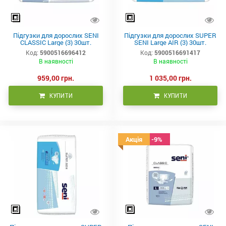
Підгузки для дорослих SENI
Підгузки для дорослих SUPER
CLASSIC Large (3) 30шт.
SENI Large AIR (3) 30шт.
Код:
5900516696412
Код:
5900516691417
В наявності
В наявності
959,00 грн.
1 035,00 грн.
КУПИТИ
КУПИТИ
Знижка -9%
Акція