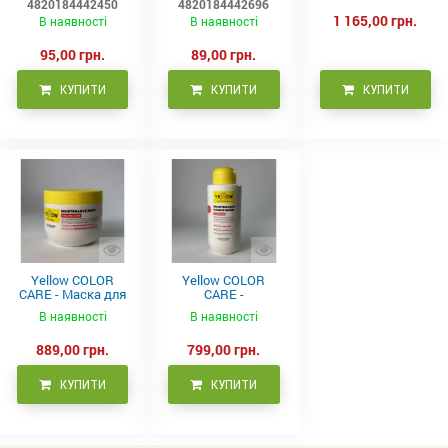
4820184442450
4820184442696
1 165,00 грн.
В наявності
В наявності
95,00 грн.
89,00 грн.
КУПИТИ
КУПИТИ
КУПИТИ
Yellow COLOR
Yellow COLOR
CARE - Маска для
CARE -
фарбованого
Кондиціонер для
В наявності
В наявності
волосся, 500 мл
фарбованого
волосся 500 мл
889,00 грн.
799,00 грн.
КУПИТИ
КУПИТИ