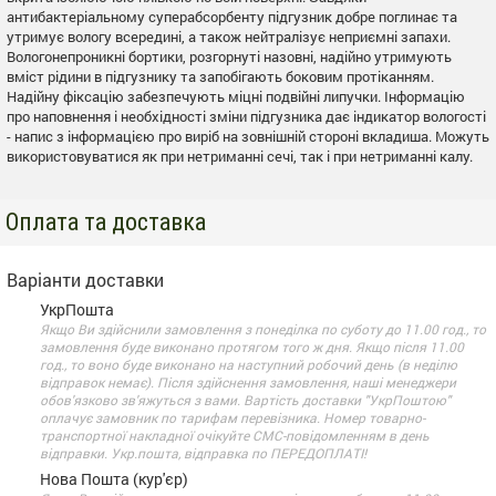
антибактеріальному суперабсорбенту підгузник добре поглинає та
утримує вологу всередині, а також нейтралізує неприємні запахи.
Вологонепроникні бортики, розгорнуті назовні, надійно утримують
вміст рідини в підгузнику та запобігають боковим протіканням.
Надійну фіксацію забезпечують міцні подвійні липучки. Інформацію
про наповнення і необхідності зміни підгузника дає індикатор вологості
- напис з інформацією про виріб на зовнішній стороні вкладиша. Можуть
використовуватися як при нетриманні сечі, так і при нетриманні калу.
Оплата та доставка
Варіанти доставки
УкрПошта
Якщо Ви здійснили замовлення з понеділка по суботу до 11.00 год., то
замовлення буде виконано протягом того ж дня. Якщо після 11.00
год., то воно буде виконано на наступний робочий день (в неділю
відправок немає). Після здійснення замовлення, наші менеджери
обов'язково зв'яжуться з вами. Вартість доставки "УкрПоштою"
оплачує замовник по тарифам перевізника. Номер товарно-
транспортної накладної очікуйте СМС-повідомленням в день
відправки. Укр.пошта, відправка по ПЕРЕДОПЛАТІ!
Нова Пошта (кур'єр)