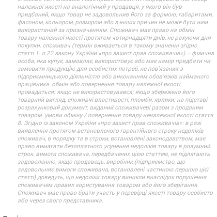
належної якості на аналогічний у продавця, у якого він був
придбаний, якщо товар не задовольнив його за формою, габаритами,
фасоном, кольором, розміром або з інших причин не може бути ним
використаний за призначенням. Споживач має право на обмін
товару належної якості протягом чотирнадцяти днів, не рахуючи дня
покупки. споживач (термін вживається в такому значенні згідно
статті 1. п.22 закону України «про захист прав споживачів») – фізична
особа, яка купує, замовляє, використовує або має намір придбати чи
замовити продукцію для особистих потреб, не пов’язаних з
підприємницькою діяльністю або виконанням обов’язків найманого
працівника. обмін або повернення товару належної якості
провадиться: якщо не використовувався; якщо збережено його
товарний вигляд, споживчі властивості, пломби, ярлики; на підставі
розрахунковий документ, виданий споживачеві разом з проданим
товаром. умови обміну / повернення товару неналежної якості стаття
8. Згідно із законом України «про захист прав споживачів»: в разі
виявлення протягом встановленого гарантійного строку недоліків
споживач, в порядку та в строки, встановлені законодавством, має
право вимагати безоплатного усунення недоліків товару в розумний
строк. вимоги споживача, передбачених цією статтею, не підлягають
задоволенню, якщо продавець, виробник (підприємство, що
задовольняє вимоги споживача, встановлені частиною першою цієї
статті) доведуть, що недоліки товару виникли внаслідок порушення
споживачем правил користування товаром або його зберігання.
Споживач має право брати участь у перевірці якості товару особисто
або через свого представника.