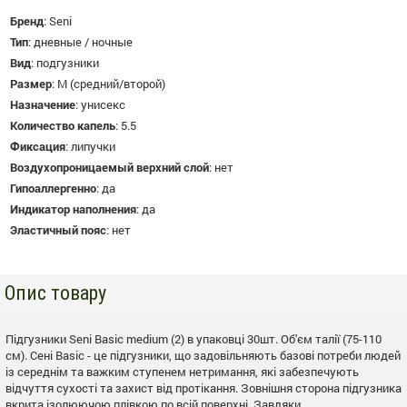
Бренд
:
Seni
Тип
:
дневные / ночные
Вид
:
подгузники
Размер
:
M (средний/второй)
Назначение
:
унисекс
Количество капель
:
5.5
Фиксация
:
липучки
Воздухопроницаемый верхний слой
:
нет
Гипоаллергенно
:
да
Индикатор наполнения
:
да
Эластичный пояс
:
нет
Опис товару
Підгузники Seni Basic medium (2) в упаковці 30шт. Об'єм талії (75-110
см). Сені Basic - це підгузники, що задовільняють базові потреби людей
із середнім та важким ступенем нетримання, які забезпечують
відчуття сухості та захист від протікання. Зовнішня сторона підгузника
вкрита ізолюючою плівкою по всій поверхні. Завдяки