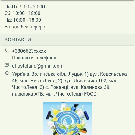
Пн-Пт: 9:00 - 20:00
Сб: 10:00 - 18:00
Нд: 10:00 - 18:00
Всі дні без перерв.
КОНТАКТИ
+3806623xxxxx
Показати телефони
c
hus
tol
and
@gm
ail
.co
m
Україна, Волинська обл., Луцьк, 1) вул. Ковельська
45, маг. ЧистоЛенд; 2) вул. Львівська 102, маг.
ЧистоЛенд; 3) с. Рованці, вул. Калинова 39,
парковка АТБ, маг. ЧистоЛенд+FOOD