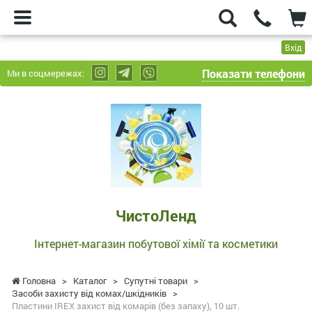
Вхід
Показати телефони
Ми в соцмережах:
ЧистоЛенд
-
Інтернет-
магазин
побутової
хімії
та
ЧистоЛенд
косметики
Інтернет-магазин побутової хімії та косметики
Головна
>
Каталог
>
Супутні товари
>
Засоби захисту від комах/шкідників
>
Пластини IREX захист від комарів (без запаху), 10 шт.