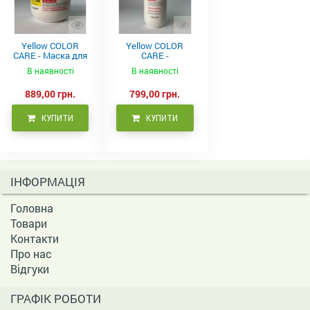
Yellow COLOR
Yellow COLOR
CARE - Маска для
CARE -
фарбованого
Кондиціонер для
В наявності
В наявності
волосся, 500 мл
фарбованого
волосся 500 мл
889,00 грн.
799,00 грн.
КУПИТИ
КУПИТИ
ІНФОРМАЦІЯ
Головна
Товари
Контакти
Про нас
Відгуки
ГРАФІК РОБОТИ