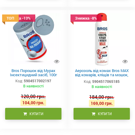
Знижка -13%
ТОП
Знижка -8%
Bros Порошок від Мурах
Аерозоль від комах Bros MAX
Інсектицидний засіб, 100г
від комарів, кліщів та мошок,
90 мл
Код:
5904517002197
Код:
5904517065185
В наявності
В наявності
120,00 грн.
184,00 грн.
104,00 грн.
169,00 грн.
КУПИТИ
КУПИТИ