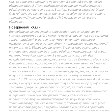
год., то воно буде виконано на наступний робочий день (в неділю
відправок немає). Після здійснення замовлення, наші менеджери
обов'язково зв'яжуться з вами. Вартість доставки службою "Нова
Пошта" оплачує замовник по тарифах перевізника. Номер товарно-
транспортної накладної очікуйте СМС-повідомленням в день
відправки.
Повернення і обмін
Відповідно до закону України «про захист прав споживачів» ви
можете протягом 14 днів з моменту покупки повернути або обміняти
товар, придбаний в магазині, за умови виконання всіх норм
передбачених законом. Умови обміну / повернення товару належної
якості стаття 9. Відповідно до закону України «про захист прав
споживачів»: споживач має право обміняти непродовольчий товар
належної якості на аналогічний у продавця, у якого він був
придбаний, якщо товар не задовольнив його за формою, габаритами,
фасоном, кольором, розміром або з інших причин не може бути ним
використаний за призначенням. Споживач має право на обмін
товару належної якості протягом чотирнадцяти днів, не рахуючи дня
покупки. споживач (термін вживається в такому значенні згідно
статті 1. п.22 закону України «про захист прав споживачів») – фізична
особа, яка купує, замовляє, використовує або має намір придбати чи
замовити продукцію для особистих потреб, не пов’язаних з
підприємницькою діяльністю або виконанням обов’язків найманого
працівника. обмін або повернення товару належної якості
провадиться: якщо не використовувався; якщо збережено його
товарний вигляд, споживчі властивості, пломби, ярлики; на підставі
розрахунковий документ, виданий споживачеві разом з проданим
товаром. умови обміну / повернення товару неналежної якості стаття