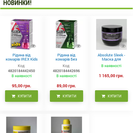
НОВИНКИ!
Рідина від
Рідина від
Absolute Sleek -
комарів IREX Kids
комарів Без
Маска для
д/дітей (30 ночей),
запаху IREX (30
неслухняного
Код:
Код:
В наявності
20мл
ночей), 20мл
волосся 300 мл
4820184442450
4820184442696
1 165,00 грн.
В наявності
В наявності
95,00 грн.
89,00 грн.
КУПИТИ
КУПИТИ
КУПИТИ