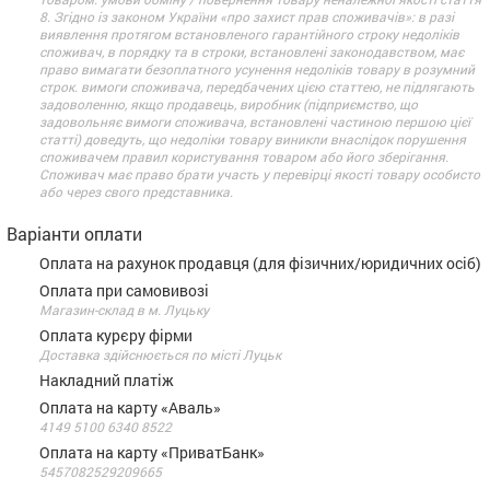
8. Згідно із законом України «про захист прав споживачів»: в разі
виявлення протягом встановленого гарантійного строку недоліків
споживач, в порядку та в строки, встановлені законодавством, має
право вимагати безоплатного усунення недоліків товару в розумний
строк. вимоги споживача, передбачених цією статтею, не підлягають
задоволенню, якщо продавець, виробник (підприємство, що
задовольняє вимоги споживача, встановлені частиною першою цієї
статті) доведуть, що недоліки товару виникли внаслідок порушення
споживачем правил користування товаром або його зберігання.
Споживач має право брати участь у перевірці якості товару особисто
або через свого представника.
Варіанти оплати
Оплата на рахунок продавця (для фізичних/юридичних осіб)
Оплата при самовивозі
Магазин-склад в м. Луцьку
Оплата курєру фірми
Доставка здійснюється по місті Луцьк
Накладний платіж
Оплата на карту «Аваль»
4149 5100 6340 8522
Оплата на карту «ПриватБанк»
5457082529209665