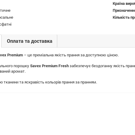
Країна виро
тичне
Призначення
рсальне
Кількість п
сфатні
Оплата та доставка
vex Premium
– це преміальна якість прання за доступною ціною.
ального порошку
Savex Premium Fresh
забезпечує бездоганну якість прання
ваний аромат.
о тканини та яскравість кольорів прання за пранням.