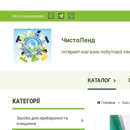
Ми в соцмережах:
ЧистоЛенд
ЧистоЛенд
-
Інтернет-
Інтернет-магазин побутової хім
магазин
побутової
хімії
КАТАЛОГ
та
косметики
КАТЕГОРІЇ
Головна
>
Кат
Засоби для прибирання та
очищення