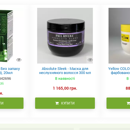
в Без запаху
Absolute Sleek - Маска для
Yellow COLO
), 20мл
неслухняного волосся 300 мл
фарбованог
442696
В наявності
В 
сті
1 165,00 грн.
88
н.
ТИ
КУПИТИ