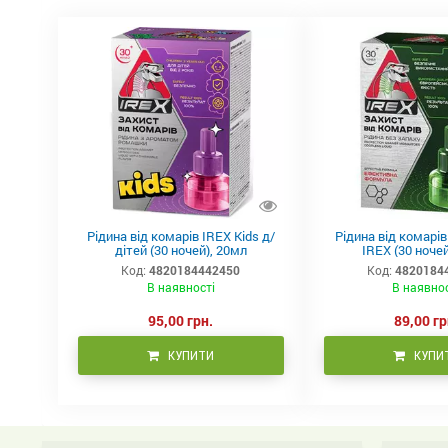
Рідина від комарів IREX Kids д/
Рідина від комарі
дітей (30 ночей), 20мл
IREX (30 ночей
Код:
4820184442450
Код:
4820184
В наявності
В наявно
95,00 грн.
89,00 гр
КУПИТИ
КУПИ