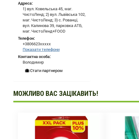
Адреса:
1) вул. Ковельська 45, маг.
ЧистоЛенд; 2) вул. Львівська 102,
маг. ЧистоЛенд; 3) с. Рованці,
вул. Калинова 39, парковка АТБ,
маг. ЧистоЛенд+FOOD
Телефон:
+3806623xxxxx
Показати телефони
Контактна особа:
Володимир
Стати партнером
МОЖЛИВО ВАС ЗАЦІКАВИТЬ!