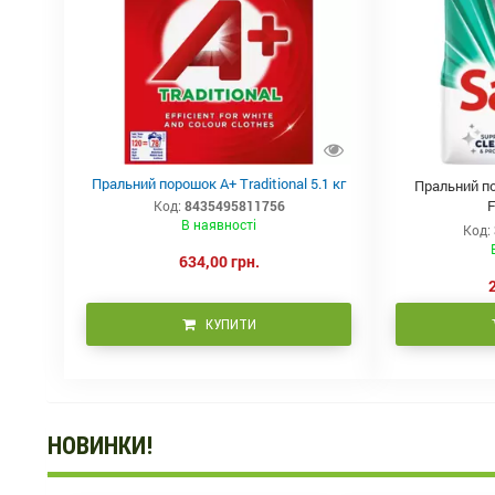
Пральний порошок А+ Traditional 5.1 кг
Пральний п
F
Код:
8435495811756
В наявності
Код:
634,00 грн.
КУПИТИ
НОВИНКИ!