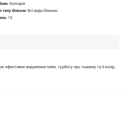
бник
:
Болгарія
 типу білизни
:
Всі види білизни
рань
:
15
: ефективне видалення плям, турботу про тканину та її колір,