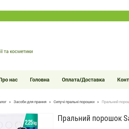
ії та косметики
Про нас
Головна
Оплата/Доставка
Конт
алог
>
Засоби для прання
>
Сипучі пральні порошки
>
Пральний порош
Пральний порошок Sa