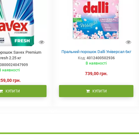
Пральний порошок Dalli Універсал 6кг
орошок Savex Premium
resh 2.25 кг
Код:
4012400502936
В наявності
3800024047909
В наявності
739,00 грн.
259,00 грн.
КУПИТИ
КУПИТИ