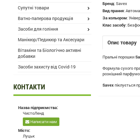
Бренд
:
Savex
Супутні товари
Вид прання
:
Автома
За кольором
:
Уніве
Ватно-паперова продукція
Клас засобу
:
Безфо
Засоби для гоління
Манікюр/Педикюр та Аксесуари
Опис товару
Вітаміни та Біологічно активні
добавки
Пральні порошки
Sa
Засоби захисту від Covid-19
Формула сухого пр
розкішний парфумо
Savex
піклується пр
КОНТАКТИ
Назва підприємства:
ЧистоЛенд
Написати нам
Місто:
Луцьк