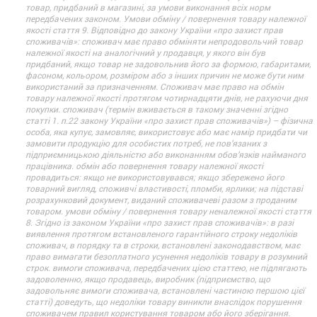
товар, придбаний в магазині, за умови виконання всіх норм
передбачених законом. Умови обміну / повернення товару належної
якості стаття 9. Відповідно до закону України «про захист прав
споживачів»: споживач має право обміняти непродовольчий товар
належної якості на аналогічний у продавця, у якого він був
придбаний, якщо товар не задовольнив його за формою, габаритами,
фасоном, кольором, розміром або з інших причин не може бути ним
використаний за призначенням. Споживач має право на обмін
товару належної якості протягом чотирнадцяти днів, не рахуючи дня
покупки. споживач (термін вживається в такому значенні згідно
статті 1. п.22 закону України «про захист прав споживачів») – фізична
особа, яка купує, замовляє, використовує або має намір придбати чи
замовити продукцію для особистих потреб, не пов’язаних з
підприємницькою діяльністю або виконанням обов’язків найманого
працівника. обмін або повернення товару належної якості
провадиться: якщо не використовувався; якщо збережено його
товарний вигляд, споживчі властивості, пломби, ярлики; на підставі
розрахунковий документ, виданий споживачеві разом з проданим
товаром. умови обміну / повернення товару неналежної якості стаття
8. Згідно із законом України «про захист прав споживачів»: в разі
виявлення протягом встановленого гарантійного строку недоліків
споживач, в порядку та в строки, встановлені законодавством, має
право вимагати безоплатного усунення недоліків товару в розумний
строк. вимоги споживача, передбачених цією статтею, не підлягають
задоволенню, якщо продавець, виробник (підприємство, що
задовольняє вимоги споживача, встановлені частиною першою цієї
статті) доведуть, що недоліки товару виникли внаслідок порушення
споживачем правил користування товаром або його зберігання.