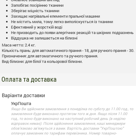
Запобігає посірінню тканини
Зберігає міцність тканини
Захищає нагрівальні елементи пральної машини
Не містить мила, тому легко виполіскується із тканини
Ефективний у жорсткій воді
Не призводить до появи алергічних реакцій та шкірних подразнень
Віддушка не залишається на білизні
Маса нетто: 2.4 кг.
Кількість прань: для автоматичного прання - 18, для ручного прання - 30.
Призначення: для автоматичного та ручного прання.
Вид білизни: для білої та кольорової білизни.
Оплата та доставка
Варіанти доставки
УкрПошта
Якщо Ви здійснили замовлення з понеділка по суботу до 11.00 год., то
замовлення буде виконано протягом того ж дня. Якщо після 11.00
год., то воно буде виконано на наступний робочий день (в неділю
відправок немає). Після здійснення замовлення, наші менеджери
обов'язково зв'яжуться з вами. Вартість доставки "УкрПоштою"
оплачує замовник по тарифам перевізника. Номер товарно-