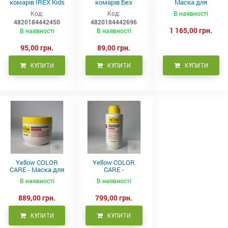
комарів IREX Kids
комарів Без
Маска для
д/дітей (30 ночей),
запаху IREX (30
неслухняного
Код:
Код:
В наявності
20мл
ночей), 20мл
волосся 300 мл
4820184442450
4820184442696
1 165,00 грн.
В наявності
В наявності
95,00 грн.
89,00 грн.
КУПИТИ
КУПИТИ
КУПИТИ
Yellow COLOR
Yellow COLOR
CARE - Маска для
CARE -
фарбованого
Кондиціонер для
В наявності
В наявності
волосся, 500 мл
фарбованого
волосся 500 мл
889,00 грн.
799,00 грн.
КУПИТИ
КУПИТИ