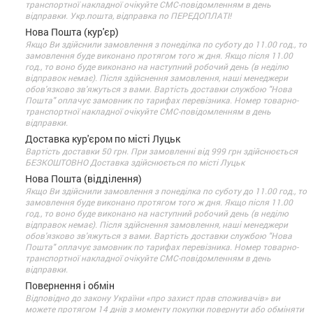
транспортної накладної очікуйте СМС-повідомленням в день
відправки. Укр.пошта, відправка по ПЕРЕДОПЛАТІ!
Нова Пошта (кур'єр)
Якщо Ви здійснили замовлення з понеділка по суботу до 11.00 год., то
замовлення буде виконано протягом того ж дня. Якщо після 11.00
год., то воно буде виконано на наступний робочий день (в неділю
відправок немає). Після здійснення замовлення, наші менеджери
обов'язково зв'яжуться з вами. Вартість доставки службою "Нова
Пошта" оплачує замовник по тарифах перевізника. Номер товарно-
транспортної накладної очікуйте СМС-повідомленням в день
відправки.
Доставка кур'єром по місті Луцьк
Вартість доставки 50 грн. При замовленні від 999 грн здійснюється
БЕЗКОШТОВНО Доставка здійснюється по місті Луцьк
Нова Пошта (відділення)
Якщо Ви здійснили замовлення з понеділка по суботу до 11.00 год., то
замовлення буде виконано протягом того ж дня. Якщо після 11.00
год., то воно буде виконано на наступний робочий день (в неділю
відправок немає). Після здійснення замовлення, наші менеджери
обов'язково зв'яжуться з вами. Вартість доставки службою "Нова
Пошта" оплачує замовник по тарифах перевізника. Номер товарно-
транспортної накладної очікуйте СМС-повідомленням в день
відправки.
Повернення і обмін
Відповідно до закону України «про захист прав споживачів» ви
можете протягом 14 днів з моменту покупки повернути або обміняти