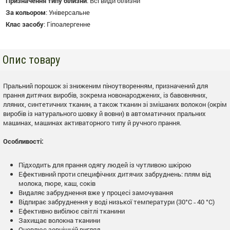
Призначення типу білизни
:
Всі види білизни
За кольором
:
Універсальне
Клас засобу
:
Гіпоалергенне
Опис товару
Пральний порошок зі зниженим піноутворенням, призначений для
прання дитячих виробів, зокрема новонароджених, із бавовняних,
лляних, синтетичних тканин, а також тканин зі змішаних волокон (окрім
виробів із натурального шовку й вовни) в автоматичних пральних
машинах, машинах активаторного типу й ручного прання.
Особливості:
Підходить для прання одягу людей із чутливою шкірою
Ефективний проти специфічних дитячих забруднень: плям від
молока, пюре, каш, соків
Видаляє забруднення вже у процесі замочування
Відпирає забруднення у воді низької температури (30°С ˗ 40 °С)
Ефективно вибілює світлі тканини
Захищає волокна тканини
Оновлює зовнішній вигляд