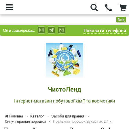
Вхід
Показати телефони
Ми в соцмережах:
ЧистоЛенд
-
Інтернет-
магазин
побутової
хімії
та
ЧистоЛенд
косметики
Інтернет-магазин побутової хімії та косметики
Головна
>
Каталог
>
Засоби для прання
>
Сипучі пральні порошки
>
Пральний порошок Вухастик 2.4 кг