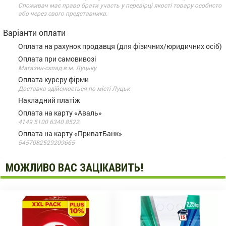
Споживач має право брати участь у перевірці якості товару особисто
або через свого представника.
Варіанти оплати
Оплата на рахунок продавця (для фізичних/юридичних осіб)
Оплата при самовивозі
Магазин-склад в м. Луцьку
Оплата курєру фірми
Доставка здійснюється по місті Луцьк
Накладний платіж
Оплата на карту «Аваль»
4149 5100 6340 8522
Оплата на карту «ПриватБанк»
5457082529209665
МОЖЛИВО ВАС ЗАЦІКАВИТЬ!