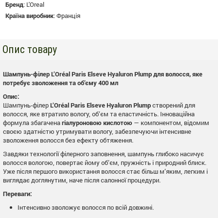
Бренд
:
L'Oreal
Країна виробник
:
Франція
Опис товару
Шампунь-філер L’Oréal Paris Elseve Hyaluron Plump для волосся, яке
потребує зволоження та об’єму 400 мл
Опис:
Шампунь-філер
L’Oréal Paris Elseve Hyaluron Plump
створений для
волосся, яке втратило вологу, об’єм та еластичність. Інноваційна
формула збагачена
гіалуроновою кислотою
— компонентом, відомим
своєю здатністю утримувати вологу, забезпечуючи інтенсивне
зволоження волосся без ефекту обтяження.
Завдяки технології філерного заповнення, шампунь глибоко насичує
волосся вологою, повертає йому об’єм, пружність і природний блиск.
Уже після першого використання волосся стає більш м’яким, легким і
виглядає доглянутим, наче після салонної процедури.
Переваги:
Інтенсивно зволожує волосся по всій довжині.