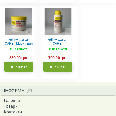
Yellow COLOR
Yellow COLOR
CARE - Маска для
CARE -
фарбованого
Кондиціонер для
В наявності
В наявності
волосся, 500 мл
фарбованого
волосся 500 мл
889,00 грн.
799,00 грн.
КУПИТИ
КУПИТИ
ІНФОРМАЦІЯ
Головна
Товари
Контакти