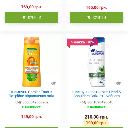
169,00 грн.
195,00 грн.
КУПИТИ
КУПИТИ
Знижка -10%
Шампунь Garnier Fructis
Шампунь проти лупи Head &
Потрійне відновлення олія-
Shoulders Свіжість чайного
догляд для сухого та
дерева 400 мл
Код:
3600542065962
Код:
8001090496546
пошкодженого волосся 400 мл
В наявності
В наявності
149,00 грн.
210,00 грн.
190,00 грн.