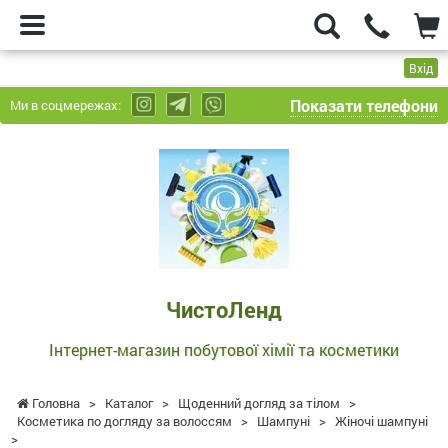
Вхід
Показати телефони
Ми в соцмережах:
ЧистоЛенд
-
Інтернет-
магазин
побутової
хімії
та
ЧистоЛенд
косметики
Інтернет-магазин побутової хімії та косметики
Головна
>
Каталог
>
Щоденний догляд за тілом
>
Косметика по догляду за волоссям
>
Шампуні
>
Жіночі шампуні
>