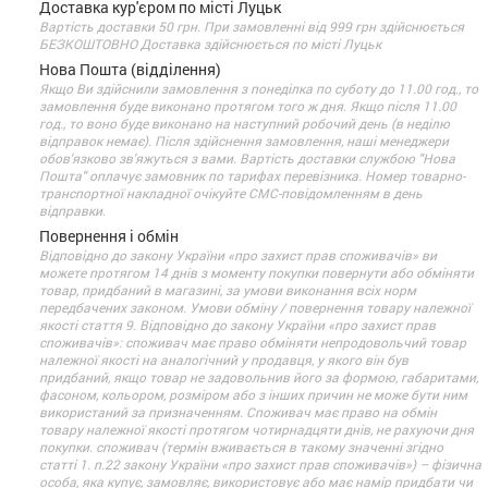
Доставка кур'єром по місті Луцьк
Вартість доставки 50 грн. При замовленні від 999 грн здійснюється
БЕЗКОШТОВНО Доставка здійснюється по місті Луцьк
Нова Пошта (відділення)
Якщо Ви здійснили замовлення з понеділка по суботу до 11.00 год., то
замовлення буде виконано протягом того ж дня. Якщо після 11.00
год., то воно буде виконано на наступний робочий день (в неділю
відправок немає). Після здійснення замовлення, наші менеджери
обов'язково зв'яжуться з вами. Вартість доставки службою "Нова
Пошта" оплачує замовник по тарифах перевізника. Номер товарно-
транспортної накладної очікуйте СМС-повідомленням в день
відправки.
Повернення і обмін
Відповідно до закону України «про захист прав споживачів» ви
можете протягом 14 днів з моменту покупки повернути або обміняти
товар, придбаний в магазині, за умови виконання всіх норм
передбачених законом. Умови обміну / повернення товару належної
якості стаття 9. Відповідно до закону України «про захист прав
споживачів»: споживач має право обміняти непродовольчий товар
належної якості на аналогічний у продавця, у якого він був
придбаний, якщо товар не задовольнив його за формою, габаритами,
фасоном, кольором, розміром або з інших причин не може бути ним
використаний за призначенням. Споживач має право на обмін
товару належної якості протягом чотирнадцяти днів, не рахуючи дня
покупки. споживач (термін вживається в такому значенні згідно
статті 1. п.22 закону України «про захист прав споживачів») – фізична
особа, яка купує, замовляє, використовує або має намір придбати чи