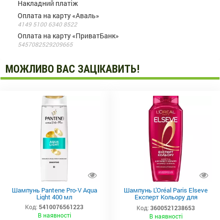
Накладний платіж
Оплата на карту «Аваль»
4149 5100 6340 8522
Оплата на карту «ПриватБанк»
5457082529209665
МОЖЛИВО ВАС ЗАЦІКАВИТЬ!
Шампунь Pantene Pro-V Aqua
Шампунь L'Oréal Paris Elseve
Light 400 мл
Експерт Кольору для
фарбованого або мелірованого
Код:
5410076561223
Код:
3600521238653
волосся 400 мл
В наявності
В наявності