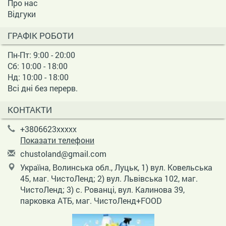
Про нас
Відгуки
ГРАФІК РОБОТИ
Пн-Пт: 9:00 - 20:00
Сб: 10:00 - 18:00
Нд: 10:00 - 18:00
Всі дні без перерв.
КОНТАКТИ
+3806623xxxxx
Показати телефони
c
hus
tol
and
@gm
ail
.co
m
Україна, Волинська обл., Луцьк, 1) вул. Ковельська
45, маг. ЧистоЛенд; 2) вул. Львівська 102, маг.
ЧистоЛенд; 3) с. Рованці, вул. Калинова 39,
парковка АТБ, маг. ЧистоЛенд+FOOD