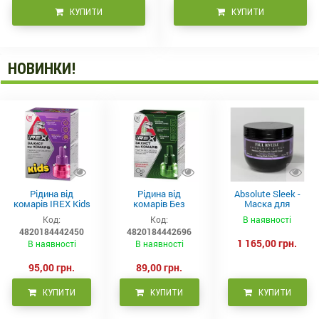
КУПИТИ
КУПИТИ
НОВИНКИ!
Рідина від
Рідина від
Absolute Sleek -
комарів IREX Kids
комарів Без
Маска для
д/дітей (30 ночей),
запаху IREX (30
неслухняного
Код:
Код:
В наявності
20мл
ночей), 20мл
волосся 300 мл
4820184442450
4820184442696
1 165,00 грн.
В наявності
В наявності
95,00 грн.
89,00 грн.
КУПИТИ
КУПИТИ
КУПИТИ