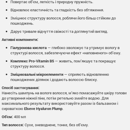
Повертає об’єм, легкість і природну пружність.
Відновлює еластичність та гладкість без обтяження.
Зміцнює структуру волосся, роблячи його більш стійким до
пошкоджень.
Дарує тривале відчуття свіжості та доглянутий вигляд.
Активні компоненти:
Гіалуронова кислота
— глибоко зволожує та утримує вологу в
структурі волосся, забезпечуючи ефект «наповненого» об’єму.
Комплекс Pro-Vitamin B5
— живить, пом’якшує та покращує
структуру волосся.
Зміцнювальні мікроелементи
— сприяють відновленню
пошкоджених ділянок і додають волоссю блиску.
Спосіб застосування:
Нанесіть шампунь на вологе волосся, м’яко помасажуйте шкіру голови
до утворення ніжної піни, потім ретельно змийте водою. Для
максимального результату використовуйте разом із бальзамом і
сироваткою
Elseve Hyaluron Plump
.
Об’єм:
400 мл
Тип волосся:
Сухе, зневоднене, тонке, без об’єму.