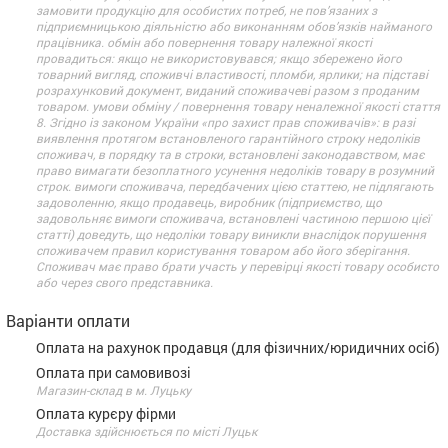
замовити продукцію для особистих потреб, не пов’язаних з
підприємницькою діяльністю або виконанням обов’язків найманого
працівника. обмін або повернення товару належної якості
провадиться: якщо не використовувався; якщо збережено його
товарний вигляд, споживчі властивості, пломби, ярлики; на підставі
розрахунковий документ, виданий споживачеві разом з проданим
товаром. умови обміну / повернення товару неналежної якості стаття
8. Згідно із законом України «про захист прав споживачів»: в разі
виявлення протягом встановленого гарантійного строку недоліків
споживач, в порядку та в строки, встановлені законодавством, має
право вимагати безоплатного усунення недоліків товару в розумний
строк. вимоги споживача, передбачених цією статтею, не підлягають
задоволенню, якщо продавець, виробник (підприємство, що
задовольняє вимоги споживача, встановлені частиною першою цієї
статті) доведуть, що недоліки товару виникли внаслідок порушення
споживачем правил користування товаром або його зберігання.
Споживач має право брати участь у перевірці якості товару особисто
або через свого представника.
Варіанти оплати
Оплата на рахунок продавця (для фізичних/юридичних осіб)
Оплата при самовивозі
Магазин-склад в м. Луцьку
Оплата курєру фірми
Доставка здійснюється по місті Луцьк