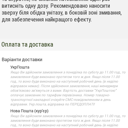
витисніть одну дозу. Рекомендовано наносити
зверху біля обідка унітазу, в боковій зоні змивання,
для забезпечення найкращого ефекту.
Оплата та доставка
Варіанти доставки
УкрПошта
Якщо Ви здійснили замовлення з понеділка по суботу до 11.00 год., то
замовлення буде виконано протягом того ж дня. Якщо після 11.00
год., то воно буде виконано на наступний робочий день (в неділю
відправок немає). Після здійснення замовлення, наші менеджери
обов'язково зв'яжуться з вами. Вартість доставки "УкрПоштою"
оплачує замовник по тарифам перевізника. Номер товарно-
транспортної накладної очікуйте СМС-повідомленням в день
відправки. Укр.пошта, відправка по ПЕРЕДОПЛАТІ!
Нова Пошта (кур'єр)
Якщо Ви здійснили замовлення з понеділка по суботу до 11.00 год., то
замовлення буде виконано протягом того ж дня. Якщо після 11.00
год., то воно буде виконано на наступний робочий день (в неділю