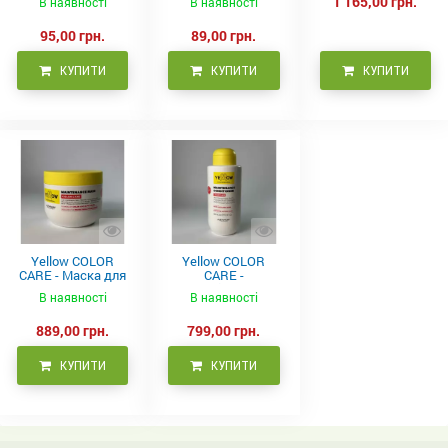
1 165,00 грн.
В наявності
В наявності
95,00 грн.
89,00 грн.
КУПИТИ
КУПИТИ
КУПИТИ
Yellow COLOR
Yellow COLOR
CARE - Маска для
CARE -
фарбованого
Кондиціонер для
В наявності
В наявності
волосся, 500 мл
фарбованого
волосся 500 мл
889,00 грн.
799,00 грн.
КУПИТИ
КУПИТИ