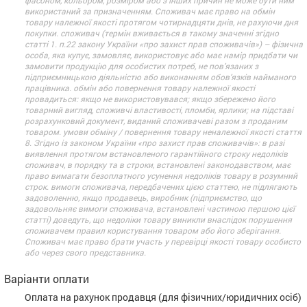
фасоном, кольором, розміром або з інших причин не може бути ним
використаний за призначенням. Споживач має право на обмін
товару належної якості протягом чотирнадцяти днів, не рахуючи дня
покупки. споживач (термін вживається в такому значенні згідно
статті 1. п.22 закону України «про захист прав споживачів») – фізична
особа, яка купує, замовляє, використовує або має намір придбати чи
замовити продукцію для особистих потреб, не пов’язаних з
підприємницькою діяльністю або виконанням обов’язків найманого
працівника. обмін або повернення товару належної якості
провадиться: якщо не використовувався; якщо збережено його
товарний вигляд, споживчі властивості, пломби, ярлики; на підставі
розрахунковий документ, виданий споживачеві разом з проданим
товаром. умови обміну / повернення товару неналежної якості стаття
8. Згідно із законом України «про захист прав споживачів»: в разі
виявлення протягом встановленого гарантійного строку недоліків
споживач, в порядку та в строки, встановлені законодавством, має
право вимагати безоплатного усунення недоліків товару в розумний
строк. вимоги споживача, передбачених цією статтею, не підлягають
задоволенню, якщо продавець, виробник (підприємство, що
задовольняє вимоги споживача, встановлені частиною першою цієї
статті) доведуть, що недоліки товару виникли внаслідок порушення
споживачем правил користування товаром або його зберігання.
Споживач має право брати участь у перевірці якості товару особисто
або через свого представника.
Варіанти оплати
Оплата на рахунок продавця (для фізичних/юридичних осіб)