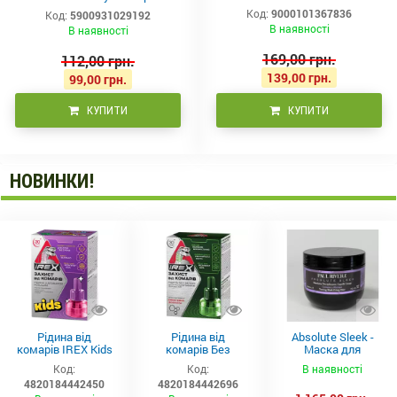
вода, 2х40 г
Код:
9000101367836
Код:
5900931029192
В наявності
В наявності
169,00 грн.
112,00 грн.
139,00 грн.
99,00 грн.
КУПИТИ
КУПИТИ
НОВИНКИ!
Рідина від
Рідина від
Absolute Sleek -
комарів IREX Kids
комарів Без
Маска для
д/дітей (30 ночей),
запаху IREX (30
неслухняного
Код:
Код:
В наявності
20мл
ночей), 20мл
волосся 300 мл
4820184442450
4820184442696