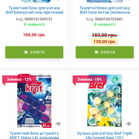
Туалетний блок для унітазу
Туалетні блоки для унітазу
Bref Блискучий гель Арктичний
Bref Сила Актив Океанська
океан 42 г х 3 ш
Свіжість Тріопак 150 г
Код:
9000101509151
Код:
9000100753401
В наявності
В наявності
169,00 грн.
169,00 грн.
139,00 грн.
КУПИТИ
КУПИТИ
Знижка -12%
Знижка -18%
Туалетний блок д/туалету
Кульки для унітазу Bref Triple
KRET Water Lily кольорова
Містичний Балі 120 г