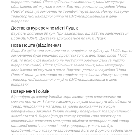
відправок немає). Після здійснення замовлення, наші менеджери
обов'язково зв'яжуться з вами. Вартість доставки службою "Нова
Пошта" оплачує замовник по тарифах перевізника. Номер товарно-
транспортної накладної очікуйте СМС-повідомленням в день
відправки.
Доставка кур'єром по місті Луцьк
Вартість доставки 50 грн. При замовленні від 999 грн здійснюється
БЕЗКОШТОВНО Доставка здійснюється по місті Луцьк
Нова Пошта (відділення)
Якщо Ви здійснили замовлення з понеділка по суботу до 11.00 год., то
замовлення буде виконано протягом того ж дня. Якщо після 11.00
год., то воно буде виконано на наступний робочий день (в неділю
відправок немає). Після здійснення замовлення, наші менеджери
обов'язково зв'яжуться з вами. Вартість доставки службою "Нова
Пошта" оплачує замовник по тарифах перевізника. Номер товарно-
транспортної накладної очікуйте СМС-повідомленням в день
відправки.
Повернення і обмін
Відповідно до закону України «про захист прав споживачів» ви
можете протягом 14 днів з моменту покупки повернути або обміняти
товар, придбаний в магазині, за умови виконання всіх норм
передбачених законом. Умови обміну / повернення товару належної
якості стаття 9. Відповідно до закону України «про захист прав
споживачів»: споживач має право обміняти непродовольчий товар
належної якості на аналогічний у продавця, у якого він був
придбаний, якщо товар не задовольнив його за формою, габаритами,