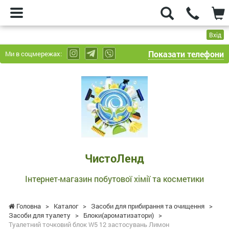
Вхід
Показати телефони
Ми в соцмережах:
ЧистоЛенд
-
Інтернет-
магазин
побутової
хімії
та
ЧистоЛенд
косметики
Інтернет-магазин побутової хімії та косметики
Головна
>
Каталог
>
Засоби для прибирання та очищення
>
Засоби для туалету
>
Блоки(ароматизатори)
>
Туалетний точковий блок W5 12 застосувань Лимон