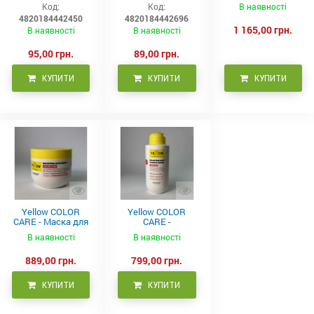
д/дітей (30 ночей),
запаху IREX (30
неслухняного
Код:
Код:
В наявності
20мл
ночей), 20мл
волосся 300 мл
4820184442450
4820184442696
1 165,00 грн.
В наявності
В наявності
95,00 грн.
89,00 грн.
КУПИТИ
КУПИТИ
КУПИТИ
Yellow COLOR
Yellow COLOR
CARE - Маска для
CARE -
фарбованого
Кондиціонер для
В наявності
В наявності
волосся, 500 мл
фарбованого
волосся 500 мл
889,00 грн.
799,00 грн.
КУПИТИ
КУПИТИ