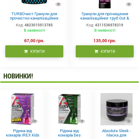
TURBOчист Гранули для
Гранули для прочищення
прочистки каналізаційних
каналізаційних труб Gut &
труб 200г
Gunstig Pulver Power Edeka 600
Код:
4823015913785
Код:
4311536978319
г
В наявності
В наявності
67,00 грн.
135,00 грн.
КУПИТИ
КУПИТИ
НОВИНКИ!
Рідина від
Рідина від
Absolute Sleek -
комарів IREX Kids
комарів Без
Маска для