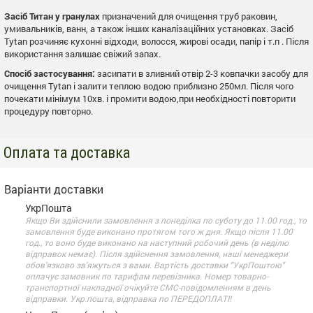
Засіб Титан у гранулах
призначений для очищення труб раковин,
умивальників, ванн, а також інших каналізаційних установках. Засіб
Tytan розчиняє кухонні відходи, волосся, жирові осади, папір і т.п . Після
використання залишає свіжий запах.
Спосіб застосування:
засипати в зливний отвір 2-3 ковпачки засобу для
очищення Tytan і залити теплою водою приблизно 250мл. Після чого
почекати мінімум 10хв. і промити водою,при необхідності повторити
процедуру повторно.
Оплата та доставка
Варіанти доставки
УкрПошта
Якщо Ви здійснили замовлення з понеділка по суботу до 11.00 год., то
замовлення буде виконано протягом того ж дня. Якщо після 11.00
год., то воно буде виконано на наступний робочий день (в неділю
відправок немає). Після здійснення замовлення, наші менеджери
обов'язково зв'яжуться з вами. Вартість доставки "УкрПоштою"
оплачує замовник по тарифам перевізника. Номер товарно-
транспортної накладної очікуйте СМС-повідомленням в день
відправки. Укр.пошта, відправка по ПЕРЕДОПЛАТІ!