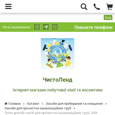
Вхід
Показати телефони
Ми в соцмережах:
ЧистоЛенд
-
Інтернет-
магазин
побутової
хімії
та
ЧистоЛенд
косметики
Інтернет-магазин побутової хімії та косметики
Головна
>
Каталог
>
Засоби для прибирання та очищення
>
Засоби для прочистки каналізаційних труб
>
Tytan granulki засіб для прочистки каналізаційних труб, 200г