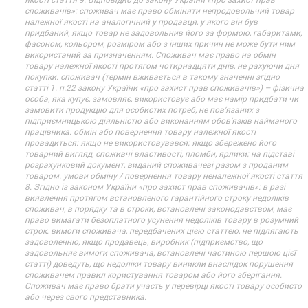
споживачів»: споживач має право обміняти непродовольчий товар
належної якості на аналогічний у продавця, у якого він був
придбаний, якщо товар не задовольнив його за формою, габаритами,
фасоном, кольором, розміром або з інших причин не може бути ним
використаний за призначенням. Споживач має право на обмін
товару належної якості протягом чотирнадцяти днів, не рахуючи дня
покупки. споживач (термін вживається в такому значенні згідно
статті 1. п.22 закону України «про захист прав споживачів») – фізична
особа, яка купує, замовляє, використовує або має намір придбати чи
замовити продукцію для особистих потреб, не пов’язаних з
підприємницькою діяльністю або виконанням обов’язків найманого
працівника. обмін або повернення товару належної якості
провадиться: якщо не використовувався; якщо збережено його
товарний вигляд, споживчі властивості, пломби, ярлики; на підставі
розрахунковий документ, виданий споживачеві разом з проданим
товаром. умови обміну / повернення товару неналежної якості стаття
8. Згідно із законом України «про захист прав споживачів»: в разі
виявлення протягом встановленого гарантійного строку недоліків
споживач, в порядку та в строки, встановлені законодавством, має
право вимагати безоплатного усунення недоліків товару в розумний
строк. вимоги споживача, передбачених цією статтею, не підлягають
задоволенню, якщо продавець, виробник (підприємство, що
задовольняє вимоги споживача, встановлені частиною першою цієї
статті) доведуть, що недоліки товару виникли внаслідок порушення
споживачем правил користування товаром або його зберігання.
Споживач має право брати участь у перевірці якості товару особисто
або через свого представника.