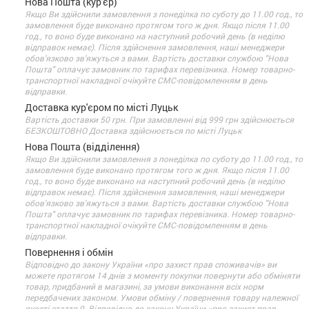
Нова Пошта (кур'єр)
Якщо Ви здійснили замовлення з понеділка по суботу до 11.00 год., то
замовлення буде виконано протягом того ж дня. Якщо після 11.00
год., то воно буде виконано на наступний робочий день (в неділю
відправок немає). Після здійснення замовлення, наші менеджери
обов'язково зв'яжуться з вами. Вартість доставки службою "Нова
Пошта" оплачує замовник по тарифах перевізника. Номер товарно-
транспортної накладної очікуйте СМС-повідомленням в день
відправки.
Доставка кур'єром по місті Луцьк
Вартість доставки 50 грн. При замовленні від 999 грн здійснюється
БЕЗКОШТОВНО Доставка здійснюється по місті Луцьк
Нова Пошта (відділення)
Якщо Ви здійснили замовлення з понеділка по суботу до 11.00 год., то
замовлення буде виконано протягом того ж дня. Якщо після 11.00
год., то воно буде виконано на наступний робочий день (в неділю
відправок немає). Після здійснення замовлення, наші менеджери
обов'язково зв'яжуться з вами. Вартість доставки службою "Нова
Пошта" оплачує замовник по тарифах перевізника. Номер товарно-
транспортної накладної очікуйте СМС-повідомленням в день
відправки.
Повернення і обмін
Відповідно до закону України «про захист прав споживачів» ви
можете протягом 14 днів з моменту покупки повернути або обміняти
товар, придбаний в магазині, за умови виконання всіх норм
передбачених законом. Умови обміну / повернення товару належної
якості стаття 9. Відповідно до закону України «про захист прав