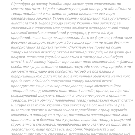
Відповідно до закону України «про захист прав споживачів» ви
можете протягом 14 днів з моменту покупки повернути або обміняти
товар, придбаний в магазині, за умови виконання всіх норм
передбачених законом. Умови обміну / повернення товару належної
якості стаття 9. Відповідно до закону України «про захист прав
споживачів»: споживач має право обміняти непродовольчий товар
належної якості на аналогічний у продавця, у якого він був
придбаний, якщо товар не задовольнив його за формою, габаритами,
фасоном, кольором, розміром або з інших причин не може бути ним
використаний за призначенням. Споживач має право на обмін
товару належної якості протягом чотирнадцяти днів, не рахуючи дня
покупки. споживач (термін вживається в такому значенні згідно
статті 1. п.22 закону України «про захист прав споживачів») – фізична
особа, яка купує, замовляє, використовує або має намір придбати чи
замовити продукцію для особистих потреб, не пов’язаних з
підприємницькою діяльністю або виконанням обов’язків найманого
працівника. обмін або повернення товару належної якості
провадиться: якщо не використовувався; якщо збережено його
товарний вигляд, споживчі властивості, пломби, ярлики; на підставі
розрахунковий документ, виданий споживачеві разом з проданим
товаром. умови обміну / повернення товару неналежної якості стаття
8. Згідно із законом України «про захист прав споживачів»: в разі
виявлення протягом встановленого гарантійного строку недоліків
споживач, в порядку та в строки, встановлені законодавством, має
право вимагати безоплатного усунення недоліків товару в розумний
строк. вимоги споживача, передбачених цією статтею, не підлягають
задоволенню, якщо продавець, виробник (підприємство, що
задовольняє вимоги споживача, встановлені частиною першою цієї