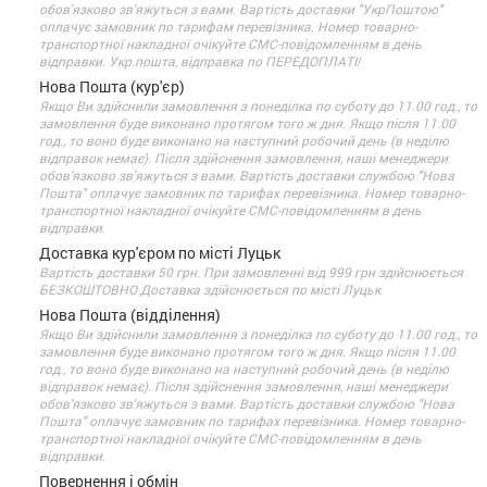
обов'язково зв'яжуться з вами. Вартість доставки "УкрПоштою"
оплачує замовник по тарифам перевізника. Номер товарно-
транспортної накладної очікуйте СМС-повідомленням в день
відправки. Укр.пошта, відправка по ПЕРЕДОПЛАТІ!
Нова Пошта (кур'єр)
Якщо Ви здійснили замовлення з понеділка по суботу до 11.00 год., то
замовлення буде виконано протягом того ж дня. Якщо після 11.00
год., то воно буде виконано на наступний робочий день (в неділю
відправок немає). Після здійснення замовлення, наші менеджери
обов'язково зв'яжуться з вами. Вартість доставки службою "Нова
Пошта" оплачує замовник по тарифах перевізника. Номер товарно-
транспортної накладної очікуйте СМС-повідомленням в день
відправки.
Доставка кур'єром по місті Луцьк
Вартість доставки 50 грн. При замовленні від 999 грн здійснюється
БЕЗКОШТОВНО Доставка здійснюється по місті Луцьк
Нова Пошта (відділення)
Якщо Ви здійснили замовлення з понеділка по суботу до 11.00 год., то
замовлення буде виконано протягом того ж дня. Якщо після 11.00
год., то воно буде виконано на наступний робочий день (в неділю
відправок немає). Після здійснення замовлення, наші менеджери
обов'язково зв'яжуться з вами. Вартість доставки службою "Нова
Пошта" оплачує замовник по тарифах перевізника. Номер товарно-
транспортної накладної очікуйте СМС-повідомленням в день
відправки.
Повернення і обмін