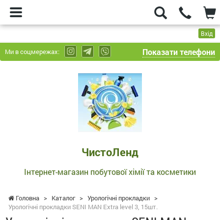
Вхід
Показати телефони
Ми в соцмережах:
ЧистоЛенд
-
Інтернет-
магазин
побутової
хімії
та
ЧистоЛенд
косметики
Інтернет-магазин побутової хімії та косметики
Головна
>
Каталог
>
Урологічні прокладки
>
Урологічні прокладки SENI MAN Extra level 3, 15шт.