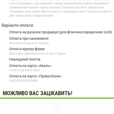
статті) доведуть, що недоліки товару виникли внаслідок порушення
споживачем правил користування товаром або його зберігання.
Споживач має право брати участь у перевірці якості товару особисто
або через свого представника.
Варіанти оплати
Оплата на рахунок продавця (для фізичних/юридичних осіб)
Оплата при самовивозі
Магазин-склад в м. Луцьку
Оплата курєру фірми
Доставка здійснюється по місті Луцьк
Накладний платіж
Оплата на карту «Аваль»
4149 5100 6340 8522
Оплата на карту «ПриватБанк»
5457082529209665
МОЖЛИВО ВАС ЗАЦІКАВИТЬ!