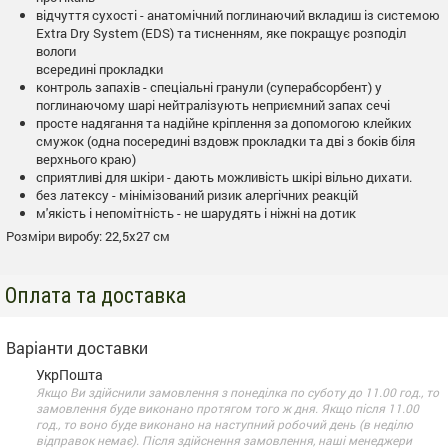
відчуття сухості - анатомічний поглинаючий вкладиш із системою
Extra Dry System (EDS) та тисненням, яке покращує розподіл
вологи
всередині прокладки
контроль запахів - спеціальні гранули (суперабсорбент) у
поглинаючому шарі нейтралізують неприємний запах сечі
просте надягання та надійне кріплення за допомогою клейких
смужок (одна посередині вздовж прокладки та дві з боків біля
верхнього краю)
сприятливі для шкіри - дають можливість шкірі вільно дихати.
без латексу - мінімізований ризик алергічних реакцій
м'якість і непомітність - не шарудять і ніжні на дотик
Розміри виробу: 22,5х27 см
Оплата та доставка
Варіанти доставки
УкрПошта
Якщо Ви здійснили замовлення з понеділка по суботу до 11.00 год., то
замовлення буде виконано протягом того ж дня. Якщо після 11.00
год., то воно буде виконано на наступний робочий день (в неділю
відправок немає). Після здійснення замовлення, наші менеджери