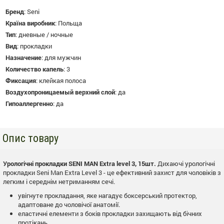
Бренд
:
Seni
Країна виробник
:
Польща
Тип
:
дневные / ночные
Вид
:
прокладки
Назначение
:
для мужчин
Количество капель
:
3
Фиксация
:
клейкая полоса
Воздухопроницаемый верхний слой
:
да
Гипоаллергенно
:
да
Опис товару
Урологічні прокладки SENI MAN Extra level 3, 15шт.
Дихаючі урологічні
прокладки Seni Man Extra Level 3 - це ефективний захист для чоловіків з
легким і середнім нетриманням сечі.
увігнуте прокладання, яке нагадує боксерський протектор,
адаптоване до чоловічої анатомії.
еластичні елементи з боків прокладки захищають від бічних
протікань