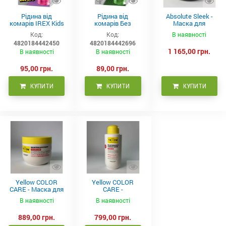
Рідина від
Рідина від
Absolute Sleek -
комарів IREX Kids
комарів Без
Маска для
д/дітей (30 ночей),
запаху IREX (30
неслухняного
Код:
Код:
В наявності
20мл
ночей), 20мл
волосся 300 мл
4820184442450
4820184442696
1 165,00 грн.
В наявності
В наявності
95,00 грн.
89,00 грн.
КУПИТИ
КУПИТИ
КУПИТИ
Yellow COLOR
Yellow COLOR
CARE - Маска для
CARE -
фарбованого
Кондиціонер для
В наявності
В наявності
волосся, 500 мл
фарбованого
волосся 500 мл
889,00 грн.
799,00 грн.