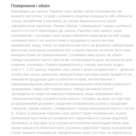
Повернення і обмін
Відповідно до закону України «про захист прав споживачів» ви
можете протягом 14 днів з моменту покупки повернути або обміняти
товар, придбаний в магазині, за умови виконання всіх норм
передбачених законом. Умови обміну / повернення товару належної
якості стаття 9. Відповідно до закону України «про захист прав
споживачів»: споживач має право обміняти непродовольчий товар
належної якості на аналогічний у продавця, у якого він був
придбаний, якщо товар не задовольнив його за формою, габаритами,
фасоном, кольором, розміром або з інших причин не може бути ним
використаний за призначенням. Споживач має право на обмін
товару належної якості протягом чотирнадцяти днів, не рахуючи дня
покупки. споживач (термін вживається в такому значенні згідно
статті 1. п.22 закону України «про захист прав споживачів») – фізична
особа, яка купує, замовляє, використовує або має намір придбати чи
замовити продукцію для особистих потреб, не пов’язаних з
підприємницькою діяльністю або виконанням обов’язків найманого
працівника. обмін або повернення товару належної якості
провадиться: якщо не використовувався; якщо збережено його
товарний вигляд, споживчі властивості, пломби, ярлики; на підставі
розрахунковий документ, виданий споживачеві разом з проданим
товаром. умови обміну / повернення товару неналежної якості стаття
8. Згідно із законом України «про захист прав споживачів»: в разі
виявлення протягом встановленого гарантійного строку недоліків
споживач, в порядку та в строки, встановлені законодавством, має
право вимагати безоплатного усунення недоліків товару в розумний
строк. вимоги споживача, передбачених цією статтею, не підлягають