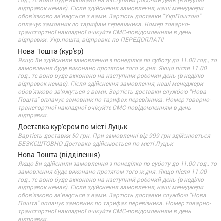
год., то воно буде виконано на наступний робочий день (в неділю
відправок немає). Після здійснення замовлення, наші менеджери
обов'язково зв'яжуться з вами. Вартість доставки "УкрПоштою"
оплачує замовник по тарифам перевізника. Номер товарно-
транспортної накладної очікуйте СМС-повідомленням в день
відправки. Укр.пошта, відправка по ПЕРЕДОПЛАТІ!
Нова Пошта (кур'єр)
Якщо Ви здійснили замовлення з понеділка по суботу до 11.00 год., то
замовлення буде виконано протягом того ж дня. Якщо після 11.00
год., то воно буде виконано на наступний робочий день (в неділю
відправок немає). Після здійснення замовлення, наші менеджери
обов'язково зв'яжуться з вами. Вартість доставки службою "Нова
Пошта" оплачує замовник по тарифах перевізника. Номер товарно-
транспортної накладної очікуйте СМС-повідомленням в день
відправки.
Доставка кур'єром по місті Луцьк
Вартість доставки 50 грн. При замовленні від 999 грн здійснюється
БЕЗКОШТОВНО Доставка здійснюється по місті Луцьк
Нова Пошта (відділення)
Якщо Ви здійснили замовлення з понеділка по суботу до 11.00 год., то
замовлення буде виконано протягом того ж дня. Якщо після 11.00
год., то воно буде виконано на наступний робочий день (в неділю
відправок немає). Після здійснення замовлення, наші менеджери
обов'язково зв'яжуться з вами. Вартість доставки службою "Нова
Пошта" оплачує замовник по тарифах перевізника. Номер товарно-
транспортної накладної очікуйте СМС-повідомленням в день
відправки.