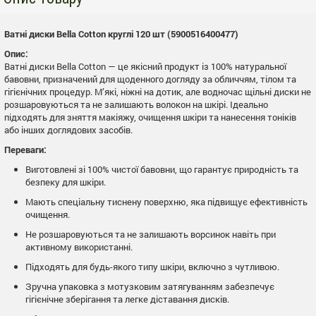
Ватні диски Bella Cotton круглі 120 шт (5900516400477)
Опис:
Ватні диски Bella Cotton — це якісний продукт із 100% натуральної
бавовни, призначений для щоденного догляду за обличчям, тілом та
гігієнічних процедур. М’які, ніжні на дотик, але водночас щільні диски не
розшаровуються та не залишають волокон на шкірі. Ідеально
підходять для зняття макіяжу, очищення шкіри та нанесення тоніків
або інших доглядових засобів.
Переваги:
Виготовлені зі 100% чистої бавовни, що гарантує природність та
безпеку для шкіри.
Мають спеціальну тиснену поверхню, яка підвищує ефективність
очищення.
Не розшаровуються та не залишають ворсинок навіть при
активному використанні.
Підходять для будь-якого типу шкіри, включно з чутливою.
Зручна упаковка з мотузковим затягуванням забезпечує
гігієнічне зберігання та легке діставання дисків.