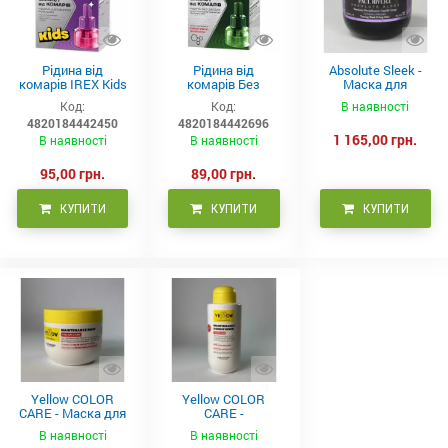
Рідина від
Рідина від
Absolute Sleek -
комарів IREX Kids
комарів Без
Маска для
д/дітей (30 ночей),
запаху IREX (30
неслухняного
Код:
Код:
В наявності
20мл
ночей), 20мл
волосся 300 мл
4820184442450
4820184442696
1 165,00 грн.
В наявності
В наявності
95,00 грн.
89,00 грн.
КУПИТИ
КУПИТИ
КУПИТИ
Yellow COLOR
Yellow COLOR
CARE - Маска для
CARE -
фарбованого
Кондиціонер для
В наявності
В наявності
волосся, 500 мл
фарбованого