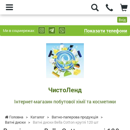
Вхід
Показати телефони
Ми в соцмережах:
ЧистоЛенд
-
Інтернет-
магазин
побутової
хімії
та
ЧистоЛенд
косметики
Інтернет-магазин побутової хімії та косметики
Головна
>
Каталог
>
Ватно-паперова продукція
>
Ватні диски
>
Ватні диски Bella Cotton круглі 120 шт