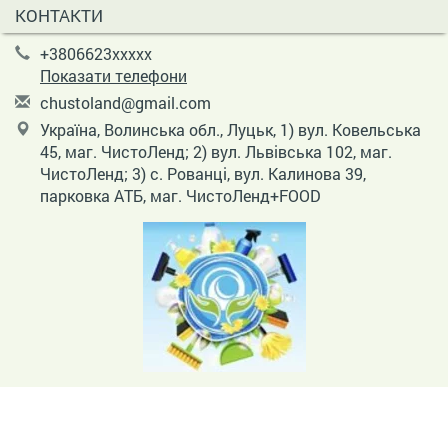
КОНТАКТИ
+3806623xxxxx
Показати телефони
c
hus
tol
and
@gm
ail
.co
m
Україна, Волинська обл., Луцьк, 1) вул. Ковельська
45, маг. ЧистоЛенд; 2) вул. Львівська 102, маг.
ЧистоЛенд; 3) с. Рованці, вул. Калинова 39,
парковка АТБ, маг. ЧистоЛенд+FOOD