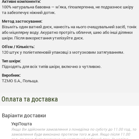
Активні компоненти:
100% натуральна бавовна — м’яка, гіпоалергенна, не подразнює шкіру
та забезпечує ніжний дотик.
Метод застосування:
Візьміть один ватний диск, нанесіть на нього очищувальний засіб, тонік
або міцелярну воду. Акуратно протріть обличчя, шию або інші ділянки
шкіри. Після використання утилізуйте диск.
Об’єм / Кількість:
120 штук у поліетиленовій упаковці з мотузковим затягуванням.
Тип шкіри:
Підходять для всіх типів шкіри, включно з чутливою.
Виробник:
TZMO S.A., Польща.
Оплата та доставка
Варіанти доставки
УкрПошта
Якщо Ви здійснили замовлення з понеділка по суботу до 11.00 год., то
замовлення буде виконано протягом того ж дня. Якщо після 11.00