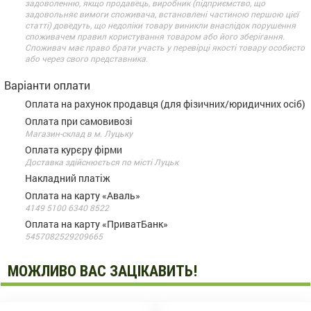
задоволенню, якщо продавець, виробник (підприємство, що
задовольняє вимоги споживача, встановлені частиною першою цієї
статті) доведуть, що недоліки товару виникли внаслідок порушення
споживачем правил користування товаром або його зберігання.
Споживач має право брати участь у перевірці якості товару особисто
або через свого представника.
Варіанти оплати
Оплата на рахунок продавця (для фізичних/юридичних осіб)
Оплата при самовивозі
Магазин-склад в м. Луцьку
Оплата курєру фірми
Доставка здійснюється по місті Луцьк
Накладний платіж
Оплата на карту «Аваль»
4149 5100 6340 8522
Оплата на карту «ПриватБанк»
5457082529209665
МОЖЛИВО ВАС ЗАЦІКАВИТЬ!